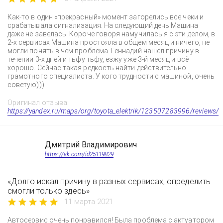
Как-то в один «прекрасный» момент загорелись все чеки и
срабатывала сигнализация. На следующий день Машина
даже не завелась. Короче говоря намучилась я с эти делом, в
2-х сервисах Машина простояла в общем месяц и ничего, не
могли понять в чем проблема. Геннадий нашёл причину в
течении 3-х дней и тьфу тьфу, езжу уже 3-й месяц и всё
хорошо. Сейчас такая редкость найти действительно
грамотного специалиста. У кого трудности с машиной, очень
советую)))
Оригинал отзыва:
https://yandex.ru/maps/org/toyota_elektrik/123507283996/reviews/
Дмитрий Владимирович
https://vk.com/id25119829
«Долго искал причину в разных сервисах, определить
смогли только здесь»
11 марта 2021
Автосервис очень понравился! Была проблема с актуатором