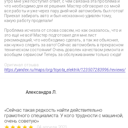
утро мне уже поступил ответ, с чем связана эта проблема и
что необходимо для её решения. Мастер обговорил со мной
все работы и уже через пару дней мой автомобиль был готов!
Приехал забирать авто и был несказанно удивлён тому,
какую работу проделали!
Проблема исчезла от слова совсем, но как оказалось, что и
это ещё не всё! Мастер подготовил для мне лист
рекомендаций, что необходимо сделать, а так же объяснил,
как нужно следить за авто! Сейчас автомобиль в прекрасном
техническом состоянии! Очень доволен качеством ремонта и
вообщем сервисом! Теперь за обслуживанием только сюда!
Оригинал отзыва:
https://yandex.ru/maps/org/toyota_elektrik/123507283996/reviews/
Александра Л.
«Сейчас такая редкость найти действительно
грамотного специалиста. У кого трудности с машиной,
очень советую»
04 апреля 2021