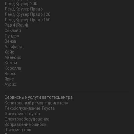
Ленд Крузер 200
Ленд Крузер Прадо
Ленд Крузер Прадо 120
Ленд Крузер Прадо 150
Рав 4 (Rav4)
Секвойя
Тундра
Венза
Альфард
Хайс
Авенсис
Камри
Королла
Версо
Ярис
Аурис
Сервисные услуги автотехцентра
Капитальный ремонт двигателя
Техобслуживание Toyota
Электрика Toyota
Электрооборудование
Исправление ошибок
Шиномонтаж