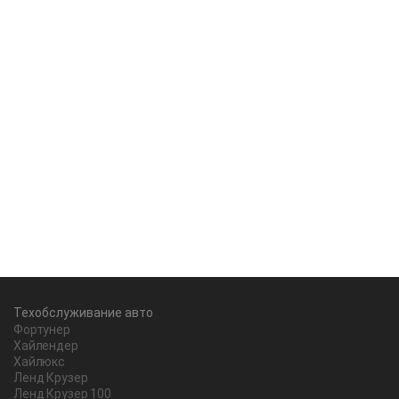
Техобслуживание авто
Фортунер
Хайлендер
Хайлюкс
Ленд Крузер
Ленд Крузер 100