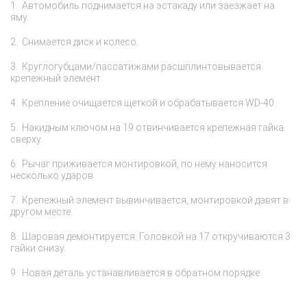
Автомобиль поднимается на эстакаду или заезжает на
пр
яму.
о
ре
Снимается диск и колесо.
Круглогубцами/пассатижами расшплинтовывается
крепежный элемент.
Крепление очищается щеткой и обрабатывается WD-40.
Накидным ключом на 19 отвинчивается крепежная гайка
сверху.
Рычаг приживается монтировкой, по нему наносится
несколько ударов.
Крепежный элемент вывинчивается, монтировкой давят в
другом месте.
Шаровая демонтируется. Головкой на 17 откручиваются 3
гайки снизу.
Новая деталь устанавливается в обратном порядке.