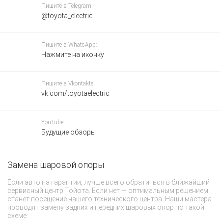
Пишите в Telegram:
@toyota_electric
Пишите в WhatsApp:
Нажмите на иконку
Пишите в Vkontakte:
vk.com/toyotaelectric
YouTube:
Будущие обзоры
Замена шаровой опоры
О
1
Если авто на гарантии, лучше всего обратиться в ближайший
сервисный центр Тойота. Если нет — оптимальным решением
Чт
станет посещение нашего технического центра. Наши мастера
со
проводят замену задних и передних шаровых опор по такой
ф
схеме:
эл