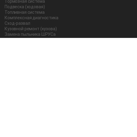
Тормозная система
Подвеска (ходовая)
Топливная система
Комплексная диагностика
Сход-развал
Кузовной ремонт (кузова)
Замена пыльника ШРУСа
Рычаг ручного тормоза
Редуктор
Прокладка поддона
Насос ГУР
Чистка дроссельной заслонки
Lexus
Регулировка подшипника
Замена масла в АКПП Тойота Рав 4
О компании
Новости и акции
Вопрос-ответ
Отзывы
Отзывы на Яндекс Картах
Статьи
Все работы мастеров техцентра
Контакты
Гарантии на работы и запасные части