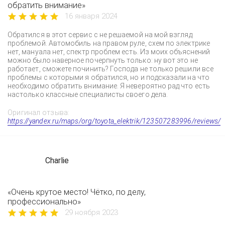
обратить внимание»
16 января 2024
Обратился в этот сервис с не решаемой на мой взгляд
проблемой. Автомобиль на правом руле, схем по электрике
нет, мануала нет, спектр проблем есть. Из моих объяснений
можно было наверное почерпнуть только: ну вот это не
работает, сможете починить? Господа не только решили все
проблемы с которыми я обратился, но и подсказали на что
необходимо обратить внимание. Я невероятно рад что есть
настолько классные специалисты своего дела.
Оригинал отзыва:
https://yandex.ru/maps/org/toyota_elektrik/123507283996/reviews/
Charlie
«Очень крутое место! Чётко, по делу,
профессионально»
29 ноября 2023