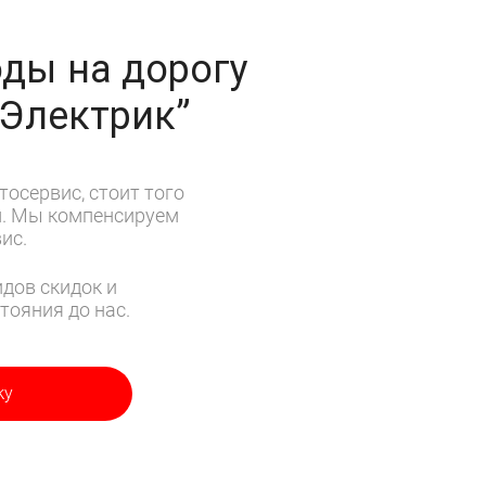
ды на дорогу
-Электрик”
тосервис, стоит того
м. Мы компенсируем
ис.
дов скидок и
тояния до нас.
ку