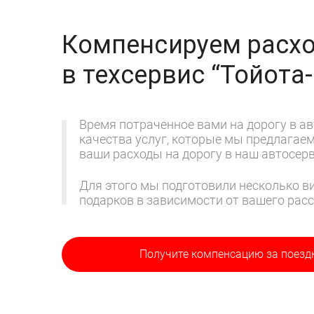
Компенсируем расхо
в техсервис
“Тойота
Время потраченное вами на дорогу в ав
качества услуг, которые мы предлагае
ваши расходы на дорогу в наш автосерв
Для этого мы подготовили несколько ви
подарков в зависимости от вашего расс
Получите компенсацию
за поезд