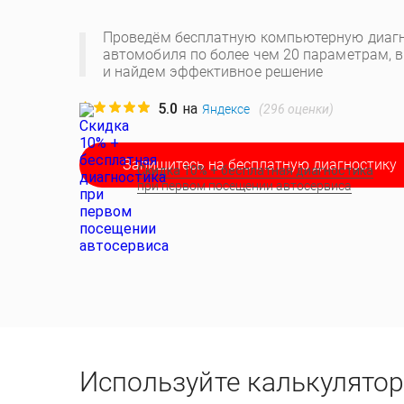
Проведём бесплатную компьютерную диагн
автомобиля по более чем 20 параметрам, 
и найдем эффективное решение
5.0
на
(
296
оценки)
Яндексе
Запишитесь на бесплатную диагностику
Скидка 10% + бесплатная диагностика
при первом посещении автосервиса
Используйте калькулятор