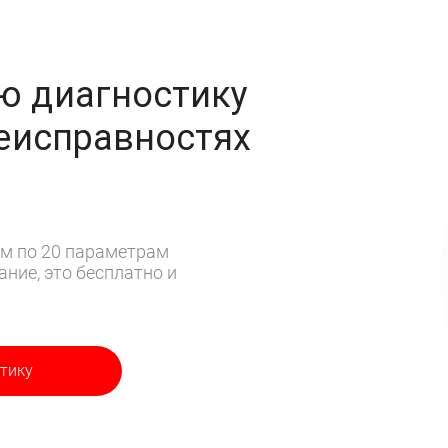
ю диагностику
неисправностях
м по 20 параметрам
ние, это бесплатно и
тику