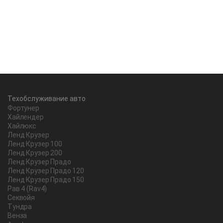
Техобслуживание авто
Фортунер
Хайлендер
Хайлюкс
Ленд Крузер
Ленд Крузер 100
Ленд Крузер 200
Ленд Крузер Прадо
Ленд Крузер Прадо 120
Ленд Крузер Прадо 150
Рав 4 (Rav4)
Секвойя
Тундра
Венза