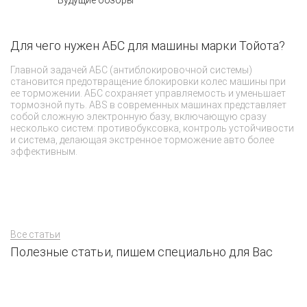
Будущие обзоры
Для чего нужен АБС для машины марки Тойота?
Ч
ф
Главной задачей АБС (антиблокировочной системы)
становится предотвращение блокировки колес машины при
И
ее торможении. АБС сохраняет управляемость и уменьшает
To
тормозной путь. ABS в современных машинах представляет
бе
собой сложную электронную базу, включающую сразу
д
несколько систем: противобуксовка, контроль устойчивости
эл
и система, делающая экстренное торможение авто более
си
эффективным.
с
Все статьи
Полезные статьи, пишем специально для Вас