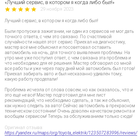
«Лучший сервис, в котором я когда либо был!»
29 ноября 2023
Лучший сервис, в котором я когда либо был!
Были пропуски в зажигании, ни один из сервисов не мог дать
точного ответа, с чем это связано. По счастливой
случайности нашёл этот сервис. Приехал на диагностику,
мастер всё мне объяснил и посоветовал оставить
автомобиль на ночь, для точного выявления проблемы. На
утро мне уже поступил ответ, с чем связана эта проблема и
что необходимо для её решения. Мастер обговорил со мной
все работы и уже через пару дней мой автомобиль был готов!
Приехал забирать авто и был несказанно удивлён тому,
какую работу проделали!
Проблема исчезла от слова совсем, но как оказалось, что и
это ещё не всё! Мастер подготовил для мне лист
рекомендаций, что необходимо сделать, а так же объяснил,
как нужно следить за авто! Сейчас автомобиль в прекрасном
техническом состоянии! Очень доволен качеством ремонта и
вообщем сервисом! Теперь за обслуживанием только сюда!
Оригинал отзыва:
https://yandex.ru/maps/org/toyota_elektrik/123507283996/reviews/