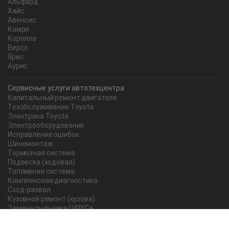
Альфард
Хайс
Авенсис
Камри
Королла
Версо
Ярис
Аурис
Сервисные услуги автотехцентра
Капитальный ремонт двигателя
Техобслуживание Toyota
Электрика Toyota
Электрооборудование
Исправление ошибок
Шиномонтаж
Тормозная система
Подвеска (ходовая)
Топливная система
Комплексная диагностика
Сход-развал
Кузовной ремонт (кузова)
Замена пыльника ШРУСа
Рычаг ручного тормоза
Редуктор