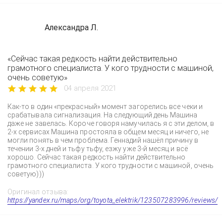
Александра Л.
«Сейчас такая редкость найти действительно
грамотного специалиста. У кого трудности с машиной,
очень советую»
04 апреля 2021
Как-то в один «прекрасный» момент загорелись все чеки и
срабатывала сигнализация. На следующий день Машина
даже не завелась. Короче говоря намучилась я с эти делом, в
2-х сервисах Машина простояла в общем месяц и ничего, не
могли понять в чем проблема. Геннадий нашёл причину в
течении 3-х дней и тьфу тьфу, езжу уже 3-й месяц и всё
хорошо. Сейчас такая редкость найти действительно
грамотного специалиста. У кого трудности с машиной, очень
советую)))
Оригинал отзыва:
https://yandex.ru/maps/org/toyota_elektrik/123507283996/reviews/