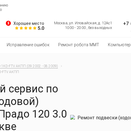
ванию
о
+7 
Москва, ул. Иловайская, д. 12Ас1
Хорошее место
5.0
10:00 - 20:00 , без выходных
Исправление ошибок
Ремонт робота MMT
Компьютер
0 1KD-FTV АКПП (09.2002 - 08.2009)
KD-FTV АКПП
 сервис по
ходовой)
Прадо 120 3.0
кве