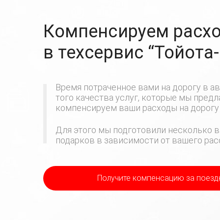
Компенсируем расхо
в техсервис
“Тойота
Время потраченное вами на дорогу в ав
того качества услуг, которые мы пред
компенсируем ваши расходы на дорогу 
Для этого мы подготовили несколько в
подарков в зависимости от вашего расс
Получите компенсацию
за поезд