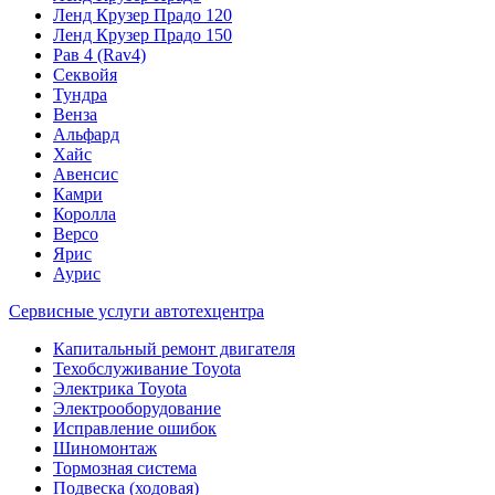
Ленд Крузер Прадо 120
Ленд Крузер Прадо 150
Рав 4 (Rav4)
Секвойя
Тундра
Венза
Альфард
Хайс
Авенсис
Камри
Королла
Версо
Ярис
Аурис
Сервисные услуги автотехцентра
Капитальный ремонт двигателя
Техобслуживание Toyota
Электрика Toyota
Электрооборудование
Исправление ошибок
Шиномонтаж
Тормозная система
Подвеска (ходовая)