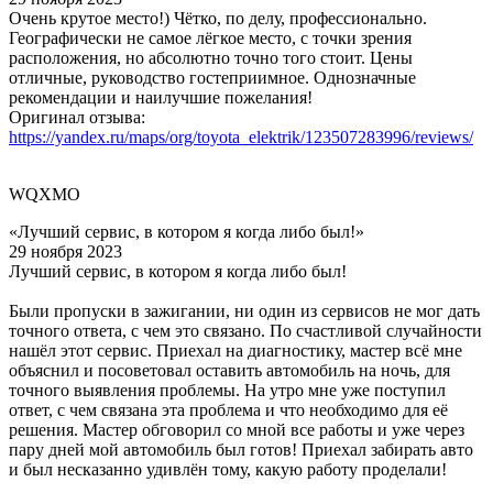
Очень крутое место!) Чётко, по делу, профессионально.
Географически не самое лёгкое место, с точки зрения
расположения, но абсолютно точно того стоит. Цены
отличные, руководство гостеприимное. Однозначные
рекомендации и наилучшие пожелания!
Оригинал отзыва:
https://yandex.ru/maps/org/toyota_elektrik/123507283996/reviews/
WQXMO
«Лучший сервис, в котором я когда либо был!»
29 ноября 2023
Лучший сервис, в котором я когда либо был!
Были пропуски в зажигании, ни один из сервисов не мог дать
точного ответа, с чем это связано. По счастливой случайности
нашёл этот сервис. Приехал на диагностику, мастер всё мне
объяснил и посоветовал оставить автомобиль на ночь, для
точного выявления проблемы. На утро мне уже поступил
ответ, с чем связана эта проблема и что необходимо для её
решения. Мастер обговорил со мной все работы и уже через
пару дней мой автомобиль был готов! Приехал забирать авто
и был несказанно удивлён тому, какую работу проделали!