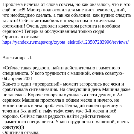
Проблема исчезла от слова совсем, но как оказалось, что и это
ещё не всё! Мастер подготовил для мне лист рекомендаций,
что необходимо сделать, а так же объяснил, как нужно следить
за авто! Сейчас автомобиль в прекрасном техническом
состоянии! Очень доволен качеством ремонта и вообщем
сервисом! Теперь за обслуживанием только сюда!
Оригинал отзыва:
https://yandex.ru/maps/org/toyota_elektrik/123507283996/reviews/
Александра Л.
«Сейчас такая редкость найти действительно грамотного
специалиста. У кого трудности с машиной, очень советую»
04 апреля 2021
Как-то в один «прекрасный» момент загорелись все чеки и
срабатывала сигнализация. На следующий день Машина даже
не завелась. Короче говоря намучилась я с эти делом, в 2-х
сервисах Машина простояла в общем месяц и ничего, не
могли понять в чем проблема. Геннадий нашёл причину в
течении 3-х дней и тьфу тьфу, езжу уже 3-й месяц и всё
хорошо. Сейчас такая редкость найти действительно
грамотного специалиста. У кого трудности с машиной, очень
советую)))
Оригинал отзыва: