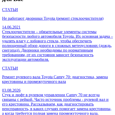
СТАТЬИ
Не работают дворники Toyota (ремонт стеклоочистителя)
14.06.2021
Стеклоочистители – обязательные элементы системы
безопасности любого автомобиля Toyota. Их основная задача –
удалять влагу с лобового стекла, чтобы обеспечить
полноценный обзор дороги в сложных метеоусловиях (дождь,
снегопад). Дворники необходимы по нормативным
требованиям, от их состояния зависит безопасность
эксплуатации автомобиля.
СТАТЬИ
Ремонт рулевого вала Toyota Camry 70: диагностика, замена
крестовины и промежуточного вала
03.08.2026
Стук и люфт в рулевом управлении Camry 70 не всегда
связаны с рейкой. Часто источник проблемы - рулевой вал и
его крестовина. Рассказываем, как диагностировать
неисправность, в каких случаях помогает замена крестовины,
а когда требуется полная замена промежуточного вала.