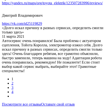
https://yandex.ru/maps/org/toyota_elektrik/123507283996/reviews/
Дмитрий Владимирович
https://vk.com/id25119829
«Долго искал причину в разных сервисах, определить смогли
только здесь»
11 марта 2021
Автосервис очень понравился! Была проблема с актуатором
сцепления, Тойота Королла, электромотор изжил себя. Долго
искал причину в разных сервисах, определить смогли только
здесь! Очень благодарен ребятам, все грамотно объяснили,
быстро заменили, теперь машина на ходу! Адаптация робота
очень понравилась, рекомендую! Не пожалеете! Если стоит
выбор какой сервис выбрать, выбирайте этот! Грамотные
специалисты!
1
2
3
4
Посмотрите все отзывы
Оставьте свой отзыв