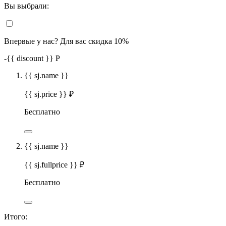
Вы выбрали:
Впервые у нас? Для вас скидка 10%
-
{{ discount }}
Р
{{ sj.name }}
{{ sj.price }} ₽
Бесплатно
{{ sj.name }}
{{ sj.fullprice }} ₽
Бесплатно
Итого: