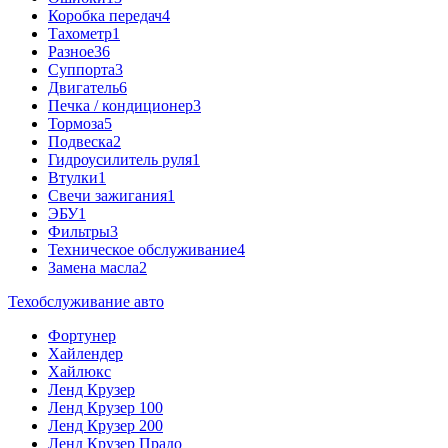
Коробка передач
4
Тахометр
1
Разное
36
Cуппорта
3
Двигатель
6
Печка / кондиционер
3
Тормоза
5
Подвеска
2
Гидроусилитель руля
1
Втулки
1
Свечи зажигания
1
ЭБУ
1
Фильтры
3
Техническое обслуживание
4
Замена масла
2
Техобслуживание авто
Фортунер
Хайлендер
Хайлюкс
Ленд Крузер
Ленд Крузер 100
Ленд Крузер 200
Ленд Крузер Прадо