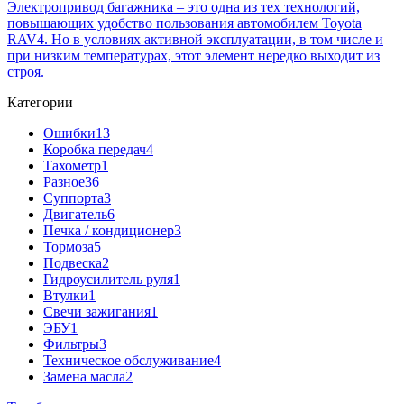
Электропривод багажника – это одна из тех технологий,
повышающих удобство пользования автомобилем Toyota
RAV4. Но в условиях активной эксплуатации, в том числе и
при низким температурах, этот элемент нередко выходит из
строя.
Категории
Ошибки
13
Коробка передач
4
Тахометр
1
Разное
36
Cуппорта
3
Двигатель
6
Печка / кондиционер
3
Тормоза
5
Подвеска
2
Гидроусилитель руля
1
Втулки
1
Свечи зажигания
1
ЭБУ
1
Фильтры
3
Техническое обслуживание
4
Замена масла
2