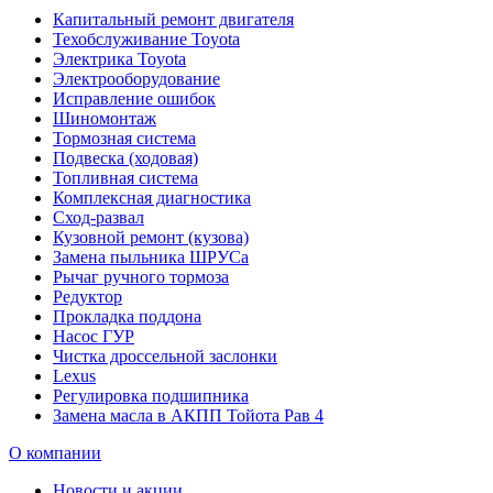
Капитальный ремонт двигателя
Техобслуживание Toyota
Электрика Toyota
Электрооборудование
Исправление ошибок
Шиномонтаж
Тормозная система
Подвеска (ходовая)
Топливная система
Комплексная диагностика
Сход-развал
Кузовной ремонт (кузова)
Замена пыльника ШРУСа
Рычаг ручного тормоза
Редуктор
Прокладка поддона
Насос ГУР
Чистка дроссельной заслонки
Lexus
Регулировка подшипника
Замена масла в АКПП Тойота Рав 4
О компании
Новости и акции