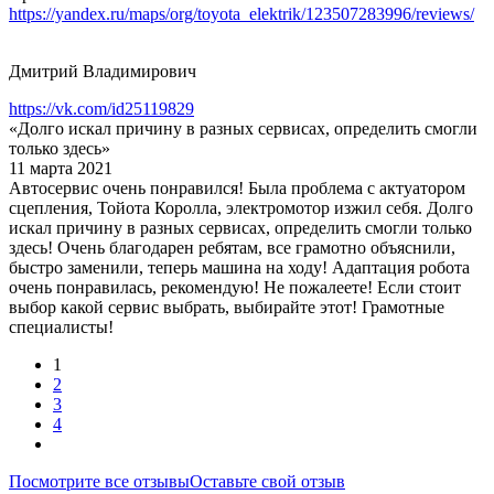
https://yandex.ru/maps/org/toyota_elektrik/123507283996/reviews/
Дмитрий Владимирович
https://vk.com/id25119829
«Долго искал причину в разных сервисах, определить смогли
только здесь»
11 марта 2021
Автосервис очень понравился! Была проблема с актуатором
сцепления, Тойота Королла, электромотор изжил себя. Долго
искал причину в разных сервисах, определить смогли только
здесь! Очень благодарен ребятам, все грамотно объяснили,
быстро заменили, теперь машина на ходу! Адаптация робота
очень понравилась, рекомендую! Не пожалеете! Если стоит
выбор какой сервис выбрать, выбирайте этот! Грамотные
специалисты!
1
2
3
4
Посмотрите все отзывы
Оставьте свой отзыв