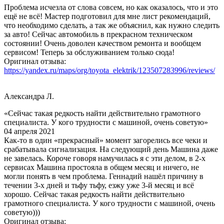
Проблема исчезла от слова совсем, но как оказалось, что и это
ещё не всё! Мастер подготовил для мне лист рекомендаций,
что необходимо сделать, а так же объяснил, как нужно следить
за авто! Сейчас автомобиль в прекрасном техническом
состоянии! Очень доволен качеством ремонта и вообщем
сервисом! Теперь за обслуживанием только сюда!
Оригинал отзыва:
https://yandex.ru/maps/org/toyota_elektrik/123507283996/reviews/
Александра Л.
«Сейчас такая редкость найти действительно грамотного
специалиста. У кого трудности с машиной, очень советую»
04 апреля 2021
Как-то в один «прекрасный» момент загорелись все чеки и
срабатывала сигнализация. На следующий день Машина даже
не завелась. Короче говоря намучилась я с эти делом, в 2-х
сервисах Машина простояла в общем месяц и ничего, не
могли понять в чем проблема. Геннадий нашёл причину в
течении 3-х дней и тьфу тьфу, езжу уже 3-й месяц и всё
хорошо. Сейчас такая редкость найти действительно
грамотного специалиста. У кого трудности с машиной, очень
советую)))
Оригинал отзыва: