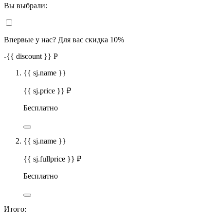
Вы выбрали:
Впервые у нас? Для вас скидка 10%
-
{{ discount }}
Р
{{ sj.name }}
{{ sj.price }} ₽
Бесплатно
{{ sj.name }}
{{ sj.fullprice }} ₽
Бесплатно
Итого: