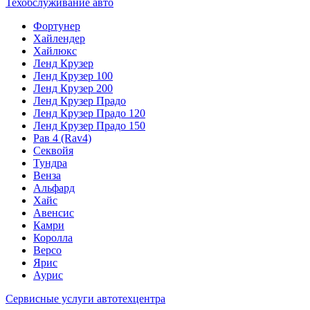
Техобслуживание авто
Фортунер
Хайлендер
Хайлюкс
Ленд Крузер
Ленд Крузер 100
Ленд Крузер 200
Ленд Крузер Прадо
Ленд Крузер Прадо 120
Ленд Крузер Прадо 150
Рав 4 (Rav4)
Секвойя
Тундра
Венза
Альфард
Хайс
Авенсис
Камри
Королла
Версо
Ярис
Аурис
Сервисные услуги автотехцентра