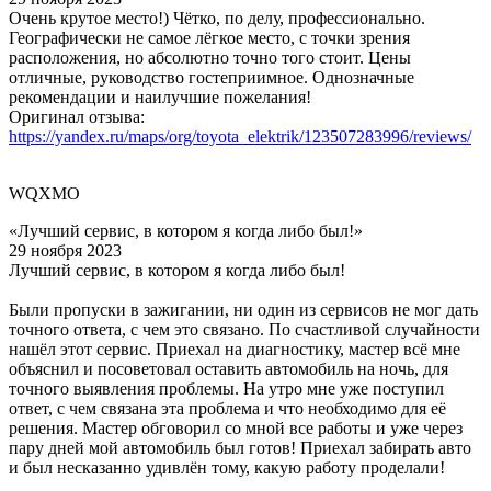
Очень крутое место!) Чётко, по делу, профессионально.
Географически не самое лёгкое место, с точки зрения
расположения, но абсолютно точно того стоит. Цены
отличные, руководство гостеприимное. Однозначные
рекомендации и наилучшие пожелания!
Оригинал отзыва:
https://yandex.ru/maps/org/toyota_elektrik/123507283996/reviews/
WQXMO
«Лучший сервис, в котором я когда либо был!»
29 ноября 2023
Лучший сервис, в котором я когда либо был!
Были пропуски в зажигании, ни один из сервисов не мог дать
точного ответа, с чем это связано. По счастливой случайности
нашёл этот сервис. Приехал на диагностику, мастер всё мне
объяснил и посоветовал оставить автомобиль на ночь, для
точного выявления проблемы. На утро мне уже поступил
ответ, с чем связана эта проблема и что необходимо для её
решения. Мастер обговорил со мной все работы и уже через
пару дней мой автомобиль был готов! Приехал забирать авто
и был несказанно удивлён тому, какую работу проделали!