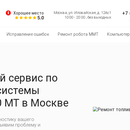
+7 
Москва, ул. Иловайская, д. 12Ас1
Хорошее место
5.0
10:00 - 20:00 , без выходных
Исправление ошибок
Ремонт робота MMT
Компьютер
 сервис по
системы
0 MT в Москве
ностику вашего
выявим проблему и