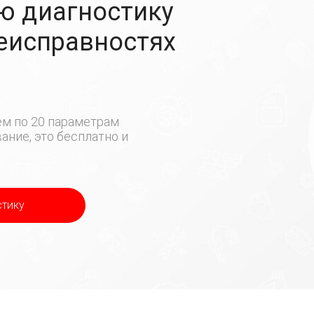
ю диагностику
неисправностях
м по 20 параметрам
ние, это бесплатно и
стику