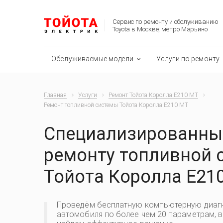
Сервис по ремонту и обслуживанию
Toyota в Москве, метро Марьино
Обслуживаемые модели
Услуги по ремонту
Главная
Услуги
Ремонт Тойота Королла E210 MT
Ремонт топливной системы Тойота Королла E210 MT
Специализированный
ремонту топливной 
Тойота Королла E21
Проведём бесплатную компьютерную диаг
автомобиля по более чем 20 параметрам, 