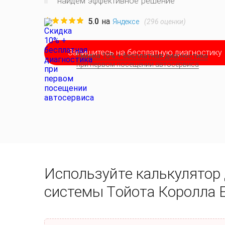
найдем эффективное решение
5.0
на
(
296
оценки)
Яндексе
Запишитесь на бесплатную диагностику
Скидка 10% + бесплатная диагностика
при первом посещении автосервиса
Используйте калькулятор 
системы Тойота Королла 