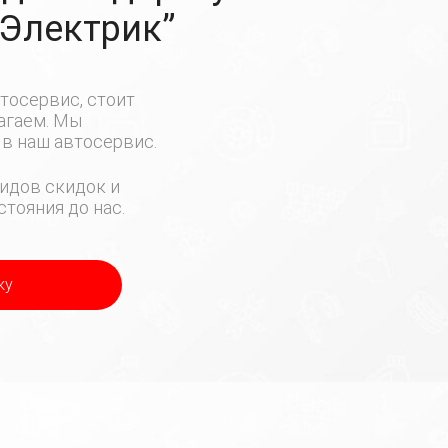
-Электрик”
тосервис, стоит
лагаем. Мы
в наш автосервис.
идов скидок и
тояния до нас.
ку