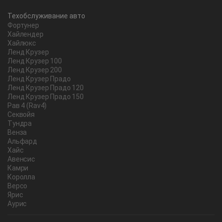
Техобслуживание авто
Фортунер
Хайлендер
Хайлюкс
Ленд Крузер
Ленд Крузер 100
Ленд Крузер 200
Ленд Крузер Прадо
Ленд Крузер Прадо 120
Ленд Крузер Прадо 150
Рав 4 (Rav4)
Секвойя
Тундра
Венза
Альфард
Хайс
Авенсис
Камри
Королла
Версо
Ярис
Аурис