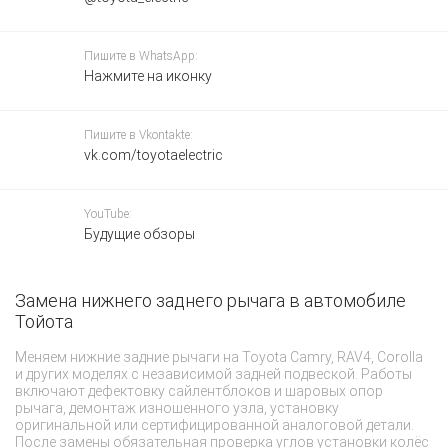
Пишите в WhatsApp:
Нажмите на иконку
Пишите в Vkontakte:
vk.com/toyotaelectric
YouTube:
Будущие обзоры
Замена нижнего заднего рычага в автомобиле
П
Тойота
Р
Меняем нижние задние рычаги на Toyota Camry, RAV4, Corolla
Н
и других моделях с независимой задней подвеской. Работы
п
включают дефектовку сайлентблоков и шаровых опор
мо
рычага, демонтаж изношенного узла, установку
ух
оригинальной или сертифицированной аналоговой детали.
п
После замены обязательная проверка углов установки колёс
об