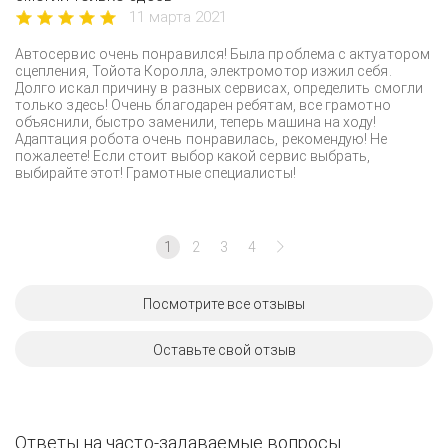
11 марта 2021
Автосервис очень понравился! Была проблема с актуатором
сцепления, Тойота Королла, электромотор изжил себя.
Долго искал причину в разных сервисах, определить смогли
только здесь! Очень благодарен ребятам, все грамотно
объяснили, быстро заменили, теперь машина на ходу!
Адаптация робота очень понравилась, рекомендую! Не
пожалеете! Если стоит выбор какой сервис выбрать,
выбирайте этот! Грамотные специалисты!
1
2
3
4
Посмотрите все отзывы
Оставьте свой отзыв
Ответы на часто-задаваемые вопросы