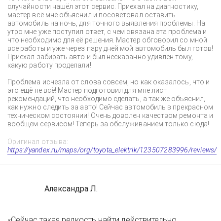
случайности нашёл этот сервис. Приехал на диагностику,
мастер всё мне объяснил и посоветовал оставить
автомобиль на ночь, для точного выявления проблемы. На
утро мне уже поступил ответ, с чем связана эта проблема и
что необходимо для её решения. Мастер обговорил со мной
все работы и уже через пару дней мой автомобиль был готов!
Приехал забирать авто и был несказанно удивлён тому,
какую работу проделали!
Проблема исчезла от слова совсем, но как оказалось, что и
это ещё не всё! Мастер подготовил для мне лист
рекомендаций, что необходимо сделать, а так же объяснил,
как нужно следить за авто! Сейчас автомобиль в прекрасном
техническом состоянии! Очень доволен качеством ремонта и
вообщем сервисом! Теперь за обслуживанием только сюда!
Оригинал отзыва:
https://yandex.ru/maps/org/toyota_elektrik/123507283996/reviews/
Александра Л.
«Сейчас такая редкость найти действительно