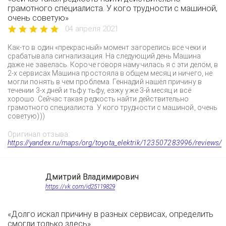
грамотного специалиста. У кого трудности с машиной,
очень советую»
04 апреля 2021
Как-то в один «прекрасный» момент загорелись все чеки и
срабатывала сигнализация. На следующий день Машина
даже не завелась. Короче говоря намучилась я с эти делом, в
2-х сервисах Машина простояла в общем месяц и ничего, не
могли понять в чем проблема. Геннадий нашёл причину в
течении 3-х дней и тьфу тьфу, езжу уже 3-й месяц и всё
хорошо. Сейчас такая редкость найти действительно
грамотного специалиста. У кого трудности с машиной, очень
советую)))
Оригинал отзыва:
https://yandex.ru/maps/org/toyota_elektrik/123507283996/reviews/
Дмитрий Владимирович
https://vk.com/id25119829
«Долго искал причину в разных сервисах, определить
смогли только здесь»