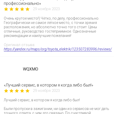
профессионально»
29 ноября 2023
Очень крутое место!) Чётко, по делу, профессионально.
Географически не самое лёгкое место, с точки зрения
расположения, но абсолютно точно того стоит. Цены
отличные, руководство гостеприимное. Однозначные
рекомендации и наилучшие пожелания!
Оригинал отзыва:
https://yandex.ru/maps/org/toyota_elektrik/123507283996/reviews/
WQXMO
«Лучший сервис, в котором я когда либо был!»
29 ноября 2023
Лучший сервис, в котором я когда либо был!
Были пропуски в зажигании, ни один из сервисов не мог дать
точного ответа, с чем это связано. По счастливой