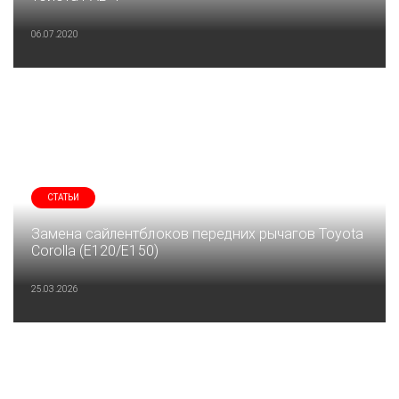
06.07.2020
СТАТЬИ
Замена сайлентблоков передних рычагов Toyota
Corolla (E120/E150)
25.03.2026