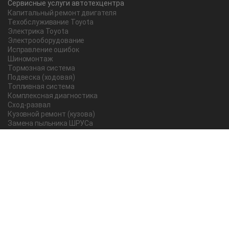
Сервисные услуги автотехцентра
Капитальный ремонт двигателя
Техобслуживание Toyota
Электрика Toyota
Электрооборудование
Исправление ошибок
Шиномонтаж
Тормозная система
Подвеска (ходовая)
Топливная система
Комплексная диагностика
Сход-развал
Кузовной ремонт (кузова)
Замена пыльника ШРУСа
Рычаг ручного тормоза
Редуктор
Прокладка поддона
Насос ГУР
Чистка дроссельной заслонки
Lexus
Регулировка подшипника
Замена масла в АКПП Тойота Рав 4
О компании
Новости и акции