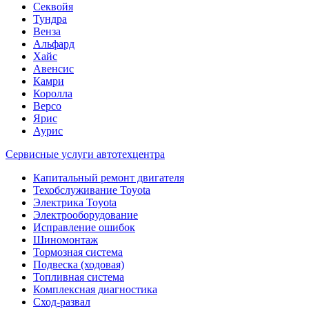
Секвойя
Тундра
Венза
Альфард
Хайс
Авенсис
Камри
Королла
Версо
Ярис
Аурис
Сервисные услуги автотехцентра
Капитальный ремонт двигателя
Техобслуживание Toyota
Электрика Toyota
Электрооборудование
Исправление ошибок
Шиномонтаж
Тормозная система
Подвеска (ходовая)
Топливная система
Комплексная диагностика
Сход-развал