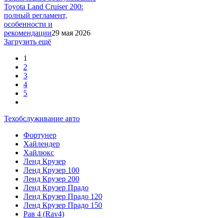
Toyota Land Cruiser 200:
полный регламент,
особенности и
рекомендации
29 мая 2026
Загрузить ещё
1
2
3
4
5
Техобслуживание авто
Фортунер
Хайлендер
Хайлюкс
Ленд Крузер
Ленд Крузер 100
Ленд Крузер 200
Ленд Крузер Прадо
Ленд Крузер Прадо 120
Ленд Крузер Прадо 150
Рав 4 (Rav4)