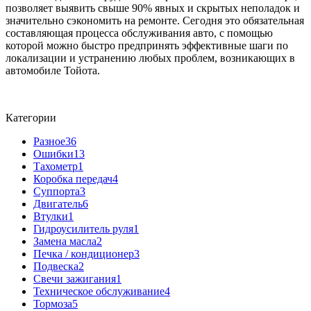
позволяет выявить свыше 90% явных и скрытых неполадок и
значительно сэкономить на ремонте. Сегодня это обязательная
составляющая процесса обслуживания авто, с помощью
которой можно быстро предпринять эффективные шаги по
локализации и устранению любых проблем, возникающих в
автомобиле Тойота.
Категории
Разное
36
Ошибки
13
Тахометр
1
Коробка передач
4
Cуппорта
3
Двигатель
6
Втулки
1
Гидроусилитель руля
1
Замена масла
2
Печка / кондиционер
3
Подвеска
2
Свечи зажигания
1
Техническое обслуживание
4
Тормоза
5