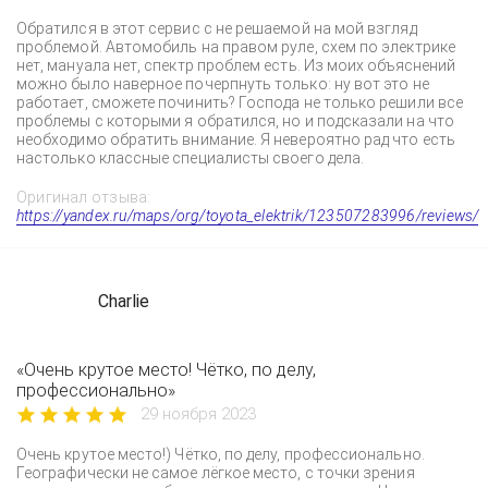
Обратился в этот сервис с не решаемой на мой взгляд
проблемой. Автомобиль на правом руле, схем по электрике
нет, мануала нет, спектр проблем есть. Из моих объяснений
можно было наверное почерпнуть только: ну вот это не
работает, сможете починить? Господа не только решили все
проблемы с которыми я обратился, но и подсказали на что
необходимо обратить внимание. Я невероятно рад что есть
настолько классные специалисты своего дела.
Оригинал отзыва:
https://yandex.ru/maps/org/toyota_elektrik/123507283996/reviews/
Charlie
«Очень крутое место! Чётко, по делу,
профессионально»
29 ноября 2023
Очень крутое место!) Чётко, по делу, профессионально.
Географически не самое лёгкое место, с точки зрения