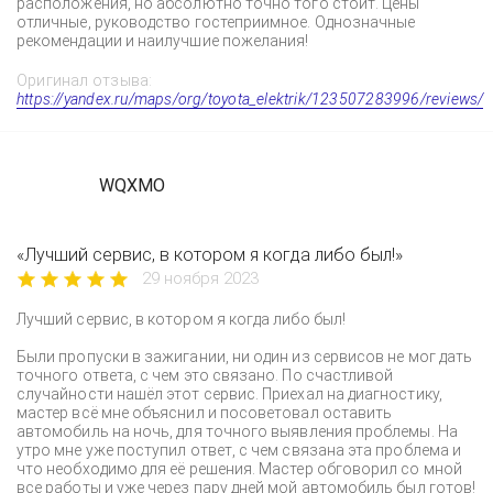
расположения, но абсолютно точно того стоит. Цены
отличные, руководство гостеприимное. Однозначные
рекомендации и наилучшие пожелания!
Оригинал отзыва:
https://yandex.ru/maps/org/toyota_elektrik/123507283996/reviews/
WQXMO
«Лучший сервис, в котором я когда либо был!»
29 ноября 2023
Лучший сервис, в котором я когда либо был!
Были пропуски в зажигании, ни один из сервисов не мог дать
точного ответа, с чем это связано. По счастливой
случайности нашёл этот сервис. Приехал на диагностику,
мастер всё мне объяснил и посоветовал оставить
автомобиль на ночь, для точного выявления проблемы. На
утро мне уже поступил ответ, с чем связана эта проблема и
что необходимо для её решения. Мастер обговорил со мной
все работы и уже через пару дней мой автомобиль был готов!