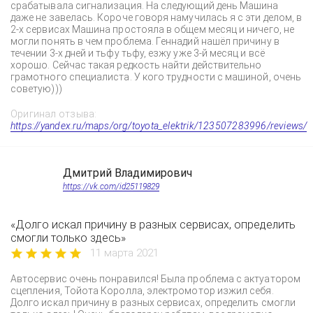
срабатывала сигнализация. На следующий день Машина
даже не завелась. Короче говоря намучилась я с эти делом, в
2-х сервисах Машина простояла в общем месяц и ничего, не
могли понять в чем проблема. Геннадий нашёл причину в
течении 3-х дней и тьфу тьфу, езжу уже 3-й месяц и всё
хорошо. Сейчас такая редкость найти действительно
грамотного специалиста. У кого трудности с машиной, очень
советую)))
Оригинал отзыва:
https://yandex.ru/maps/org/toyota_elektrik/123507283996/reviews/
Дмитрий Владимирович
https://vk.com/id25119829
«Долго искал причину в разных сервисах, определить
смогли только здесь»
11 марта 2021
Автосервис очень понравился! Была проблема с актуатором
сцепления, Тойота Королла, электромотор изжил себя.
Долго искал причину в разных сервисах, определить смогли