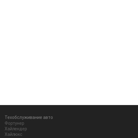
Техобслуживание авто
Фортунер
Хайлендер
Хайлюкс