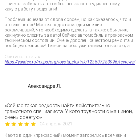
Приехал забирать авто и был несказанно удивлён тому,
какую работу проделали!
Проблема исчезла от слова совсем, но как оказалось, что и
это ещё не всё! Мастер подготовил для мне лист
рекомендаций, что необходимо сделать, а так же объяснил,
как нужно следить за авто! Сейчас автомобиль в прекрасном
техническом состоянии! Очень доволен качеством ремонта и
вообщем сервисом! Теперь за обслуживанием только сюда!
Оригинал отзыва:
https://yandex.ru/maps/org/toyota_elektrik/123507283996/reviews/
Александра Л.
«Сейчас такая редкость найти действительно
грамотного специалиста. У кого трудности с машиной,
очень советую»
04 апреля 2021
Как-то в один «прекрасный» момент загорелись все чеки и