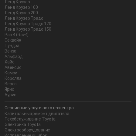
Ленд Крузер
Ленд Крузер 100
Ленд Крузер 200
Ленд Крузер Прадо
Ленд Крузер Прадо 120
Ленд Крузер Прадо 150
Рав 4 (Rav4)
Секвойя
Тундра
Венза
Альфард
Хайс
Авенсис
Камри
Королла
Версо
Ярис
Аурис
Сервисные услуги автотехцентра
Капитальный ремонт двигателя
Техобслуживание Toyota
Электрика Toyota
Электрооборудование
Исправление ошибок