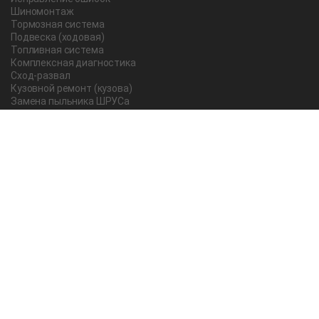
Шиномонтаж
Тормозная система
Подвеска (ходовая)
Топливная система
Комплексная диагностика
Сход-развал
Кузовной ремонт (кузова)
Замена пыльника ШРУСа
Рычаг ручного тормоза
Редуктор
Прокладка поддона
Насос ГУР
Чистка дроссельной заслонки
Lexus
Регулировка подшипника
Замена масла в АКПП Тойота Рав 4
О компании
Новости и акции
Вопрос-ответ
Отзывы
Отзывы на Яндекс Картах
Статьи
Все работы мастеров техцентра