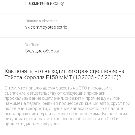
Нажмите на иконку
Пишите в Vkontakte:
vk.com/toyotaelectric
YouTube:
Будущие обзоры
Как понять, что выходит из строя сцепление на
О
Тойота Королла E150 MMT (10.2006 - 06.2010)?
Ф
О том, что пришло время заехать на СТО и проверить
Хо
сцепление, свидетельствуют следующие признаки:
ти
проскальзывание сцепления, скрежет и прочие шумы при
ст
нажиме на педаль, рывки в процессе движения авто, хруст при
Са
включении скорости, ощущение запаха горелого в салоне,
ты
невозвращение педали на место после выжима. Во всех этих
А
ситуациях стоит как можно скорее обратиться на СТО и
да
провести диагностику узла.
ку
по