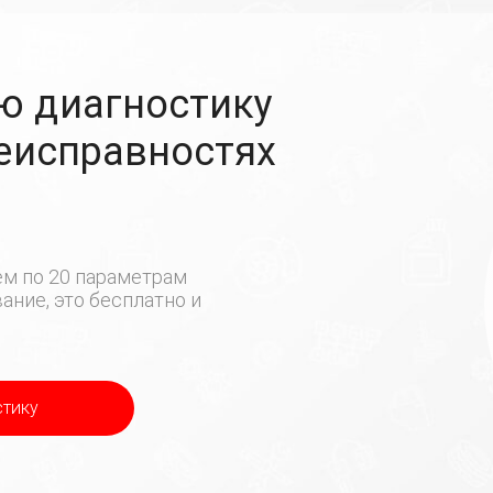
ю диагностику
неисправностях
м по 20 параметрам
ние, это бесплатно и
стику