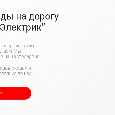
ды на дорогу
-Электрик”
тосервис, стоит
лагаем. Мы
в наш автосервис.
идов скидок и
тояния до нас.
ку