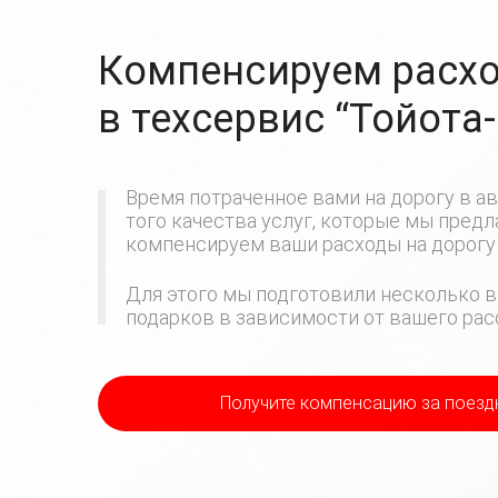
Компенсируем расхо
в техсервис
“Тойота
Время потраченное вами на дорогу в ав
того качества услуг, которые мы пред
компенсируем ваши расходы на дорогу 
Для этого мы подготовили несколько в
подарков в зависимости от вашего расс
Получите компенсацию
за поезд