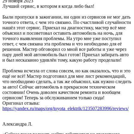
29 ноября 2023
Лучший сервис, в котором я когда либо был!
Были пропуски в зажигании, ни один из сервисов не мог дать
точного ответа, с чем это связано. По счастливой случайности
нашёл этот сервис. Приехал на диагностику, мастер всё мне
объяснил и посоветовал оставить автомобиль на ночь, для
точного выявления проблемы. На утро мне уже поступил
ответ, с чем связана эта проблема и что необходимо для её
решения. Мастер обговорил со мной все работы и уже через
пару дней мой автомобиль был готов! Приехал забирать авто
и был несказанно удивлён тому, какую работу проделали!
Проблема исчезла от слова совсем, но как оказалось, что и это
ещё не всё! Мастер подготовил для мне лист рекомендаций,
что необходимо сделать, а так же объяснил, как нужно следить
за авто! Сейчас автомобиль в прекрасном техническом
состоянии! Очень доволен качеством ремонта и вообщем
сервисом! Теперь за обслуживанием только сюда!
Оригинал отзыва:
https://yandex.ru/maps/org/toyota_elektrik/123507283996/reviews/
Александра Л.