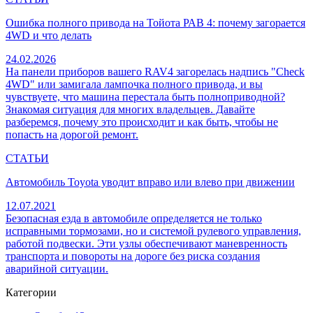
Ошибка полного привода на Тойота РАВ 4: почему загорается
4WD и что делать
24.02.2026
На панели приборов вашего RAV4 загорелась надпись "Check
4WD" или замигала лампочка полного привода, и вы
чувствуете, что машина перестала быть полноприводной?
Знакомая ситуация для многих владельцев. Давайте
разберемся, почему это происходит и как быть, чтобы не
попасть на дорогой ремонт.
СТАТЬИ
Автомобиль Toyota уводит вправо или влево при движении
12.07.2021
Безопасная езда в автомобиле определяется не только
исправными тормозами, но и системой рулевого управления,
работой подвески. Эти узлы обеспечивают маневренность
транспорта и повороты на дороге без риска создания
аварийной ситуации.
Категории