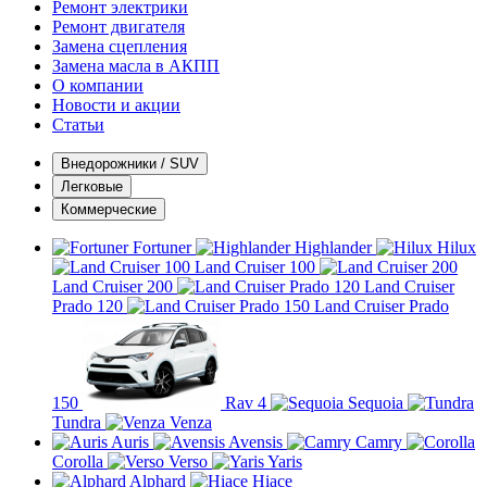
Ремонт электрики
Ремонт двигателя
Замена сцепления
Замена масла в АКПП
О компании
Новости и акции
Статьи
Внедорожники / SUV
Легковые
Коммерческие
Fortuner
Highlander
Hilux
Land Cruiser 100
Land Cruiser 200
Land Cruiser
Prado 120
Land Cruiser Prado
150
Rav 4
Sequoia
Tundra
Venza
Auris
Avensis
Camry
Corolla
Verso
Yaris
Alphard
Hiace