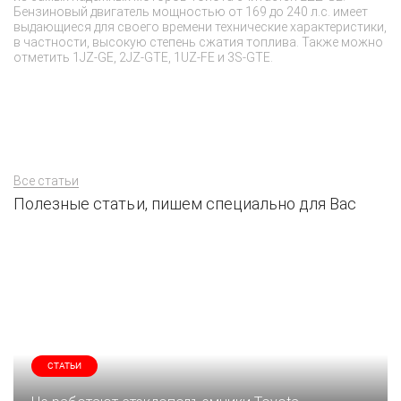
чи
Бензиновый двигатель мощностью от 169 до 240 л.с. имеет
За
выдающиеся для своего времени технические характеристики,
ДВ
в частности, высокую степень сжатия топлива. Также можно
ав
отметить 1JZ-GE, 2JZ-GTE, 1UZ-FE и 3S-GTE.
вы
зн
Все статьи
Полезные статьи, пишем специально для Вас
СТАТЬИ