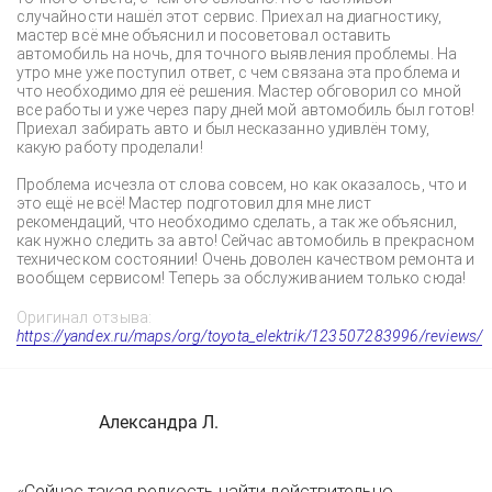
случайности нашёл этот сервис. Приехал на диагностику,
мастер всё мне объяснил и посоветовал оставить
автомобиль на ночь, для точного выявления проблемы. На
утро мне уже поступил ответ, с чем связана эта проблема и
что необходимо для её решения. Мастер обговорил со мной
все работы и уже через пару дней мой автомобиль был готов!
Приехал забирать авто и был несказанно удивлён тому,
какую работу проделали!
Проблема исчезла от слова совсем, но как оказалось, что и
это ещё не всё! Мастер подготовил для мне лист
рекомендаций, что необходимо сделать, а так же объяснил,
как нужно следить за авто! Сейчас автомобиль в прекрасном
техническом состоянии! Очень доволен качеством ремонта и
вообщем сервисом! Теперь за обслуживанием только сюда!
Оригинал отзыва:
https://yandex.ru/maps/org/toyota_elektrik/123507283996/reviews/
Александра Л.
«Сейчас такая редкость найти действительно