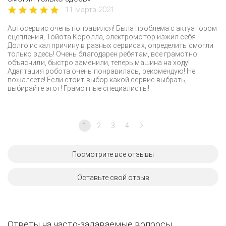
11 марта 2021
Автосервис очень понравился! Была проблема с актуатором
сцепления, Тойота Королла, электромотор изжил себя.
Долго искал причину в разных сервисах, определить смогли
только здесь! Очень благодарен ребятам, все грамотно
объяснили, быстро заменили, теперь машина на ходу!
Адаптация робота очень понравилась, рекомендую! Не
пожалеете! Если стоит выбор какой сервис выбрать,
выбирайте этот! Грамотные специалисты!
1
2
3
4
Посмотрите все отзывы
Оставьте свой отзыв
Ответы на часто-задаваемые вопросы