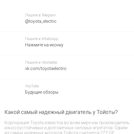
Пишите в Telegram:
@toyota_electric
Пишите в WhatsApp:
Нажмите на иконку
Пишите в Vkontakte:
vk.com/toyotaelectric
YouTube:
Будущие обзоры
Какой самый надежный двигатель у Тойоты?
Ч
з
Корпорация Toyota известна во всем мире как производитель
износоустойчивых и долговечных силовых агрегатов. Одним
Д
из самых надежных моторов Тойота считается 2ZZ-GE.