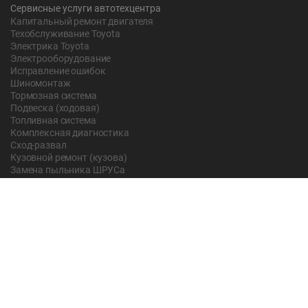
Сервисные услуги автотехцентра
Капитальный ремонт двигателя
Техобслуживание Toyota
Электрика Toyota
Электрооборудование
Исправление ошибок
Шиномонтаж
Тормозная система
Подвеска (ходовая)
Топливная система
Комплексная диагностика
Сход-развал
Кузовной ремонт (кузова)
Замена пыльника ШРУСа
Рычаг ручного тормоза
Редуктор
Прокладка поддона
Насос ГУР
Чистка дроссельной заслонки
Lexus
Регулировка подшипника
Замена масла в АКПП Тойота Рав 4
О компании