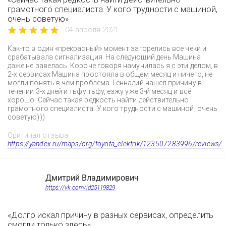
грамотного специалиста. У кого трудности с машиной,
очень советую»
04 апреля 2021
Как-то в один «прекрасный» момент загорелись все чеки и
срабатывала сигнализация. На следующий день Машина
даже не завелась. Короче говоря намучилась я с эти делом, в
2-х сервисах Машина простояла в общем месяц и ничего, не
могли понять в чем проблема. Геннадий нашёл причину в
течении 3-х дней и тьфу тьфу, езжу уже 3-й месяц и всё
хорошо. Сейчас такая редкость найти действительно
грамотного специалиста. У кого трудности с машиной, очень
советую)))
Оригинал отзыва:
https://yandex.ru/maps/org/toyota_elektrik/123507283996/reviews/
Дмитрий Владимирович
https://vk.com/id25119829
«Долго искал причину в разных сервисах, определить
смогли только здесь»