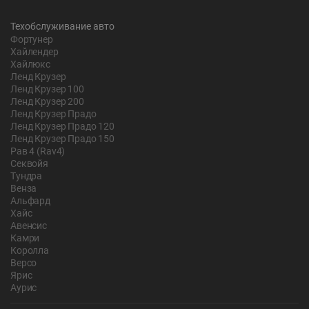
Техобслуживание авто
Фортунер
Хайлендер
Хайлюкс
Ленд Крузер
Ленд Крузер 100
Ленд Крузер 200
Ленд Крузер Прадо
Ленд Крузер Прадо 120
Ленд Крузер Прадо 150
Рав 4 (Rav4)
Секвойя
Тундра
Венза
Альфард
Хайс
Авенсис
Камри
Королла
Версо
Ярис
Аурис