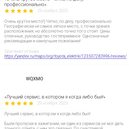
профессионально»
29 ноября 2023
Очень крутое место!) Чётко, по делу, профессионально.
Географически не самое лёгкое место, с точки зрения
расположения, но абсолютно точно того стоит. Цены
отличные, руководство гостеприимное. Однозначные
рекомендации и наилучшие пожелания!
Оригинал отзыва:
https://yandex.ru/maps/org/toyota_elektrik/123507283996/reviews/
WQXMO
«Лучший сервис, в котором я когда либо был!»
29 ноября 2023
Лучший сервис, в котором я когда либо был!
Были пропуски в зажигании, ни один из сервисов не мог дать
точного ответа, с чем это связано. По счастливой