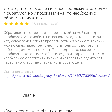
« Господа не только решили все проблемы с которыми
я обратился, но и подсказали на что необходимо
обратить внимание»
16 января 2024
Обратился в этот сервис с не решаемой на мой взгляд
проблемой. Автомобиль на правом руле, схем по электрике
нет, мануала нет, спектр проблем есть. Из моих объяснений
можно было наверное почерпнуть только: ну вот это не
работает, сможете починить? Господа не только решили все
проблемы с которыми я обратился, но и подсказали на что
необходимо обратить внимание. Я невероятно рад что есть
настолько классные специалисты своего дела.
Оригинал отзыва:
https://yandex.ru/maps/org/toyota_elektrik/123507283996/reviews/
Charlie
«Очень крутое место! Чётко, по делу,