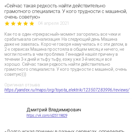
«Сейчас такая редкость найти действительно
грамотного специалиста. У кого трудности с машиной,
очень советую»
04 апреля 2021
Как-то в один «прекрасный» момент загорелись все чеки и
срабатывала сигнализация. На следующий день Машина
даже не завелась. Короче говоря намучилась я с эти делом, в
2-х сервисах Машина простояла в общем месяц и ничего, не
могли понять в чем проблема. Геннадий нашёл причину в
течении 3-х дней и тьфу тьфу, езжу уже 3-й месяц и всё
хорошо. Сейчас такая редкость найти действительно
грамотного специалиста. У кого трудности с машиной, очень
советую)))
Оригинал отзыва:
https://yandex.ru/maps/org/toyota_elektrik/123507283996/reviews/
Дмитрий Владимирович
https://vk.com/id25119829
«Долго искал причину в разных сервисах, определить