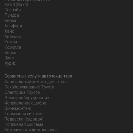
Рав 4 (Rav4)
Секвойя
Тундра
Венза
Альфард
Хайс
Авенсис
Камри
Королла
Версо
Ярис
Аурис
Сервисные услуги автотехцентра
Капитальный ремонт двигателя
Техобслуживание Toyota
Электрика Toyota
Электрооборудование
Исправление ошибок
Шиномонтаж
Тормозная система
Подвеска (ходовая)
Топливная система
Комплексная диагностика