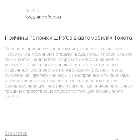
YouTube:
Будущие обзоры
Причины поломки ШРУСа в автомобилях Тойота
В
м
Основная причина – повреждение резинового пыльника.
Через него в механизм попадают вода, грязь и песок, смазка
Пр
вымывается, начинается коррозия и износ шариков и
до
дорожек. Также износ возникает из-за естественного
си
старения, агрессивного стиля вождения (резкие старты,
вк
буксование), длительной езды с неисправными пыльниками
си
или использования некачественных запасных частей.
ш
Своевременная диагностика и замена пыльников при первых
ку
трещинах предотвращают дорогостоящую замену всего
ШРУСа.
Все статьи