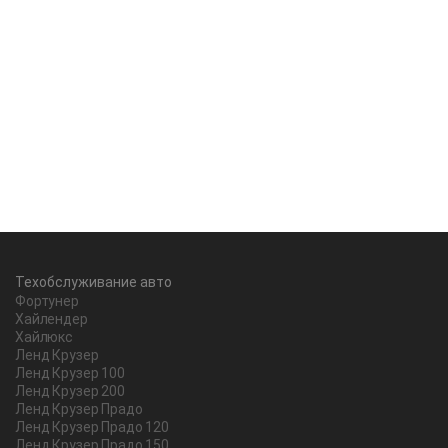
Техобслуживание авто
Фортунер
Хайлендер
Хайлюкс
Ленд Крузер
Ленд Крузер 100
Ленд Крузер 200
Ленд Крузер Прадо
Ленд Крузер Прадо 120
Ленд Крузер Прадо 150