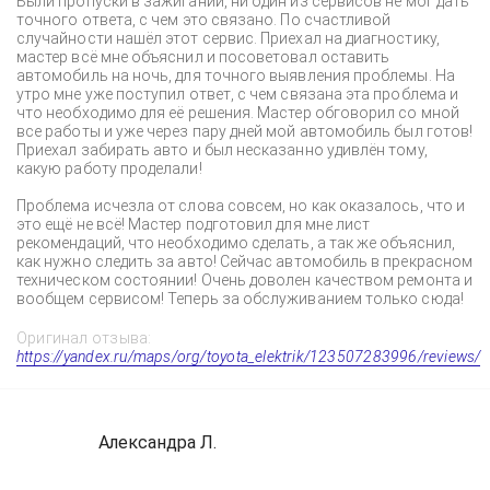
Были пропуски в зажигании, ни один из сервисов не мог дать
точного ответа, с чем это связано. По счастливой
случайности нашёл этот сервис. Приехал на диагностику,
мастер всё мне объяснил и посоветовал оставить
автомобиль на ночь, для точного выявления проблемы. На
утро мне уже поступил ответ, с чем связана эта проблема и
что необходимо для её решения. Мастер обговорил со мной
все работы и уже через пару дней мой автомобиль был готов!
Приехал забирать авто и был несказанно удивлён тому,
какую работу проделали!
Проблема исчезла от слова совсем, но как оказалось, что и
это ещё не всё! Мастер подготовил для мне лист
рекомендаций, что необходимо сделать, а так же объяснил,
как нужно следить за авто! Сейчас автомобиль в прекрасном
техническом состоянии! Очень доволен качеством ремонта и
вообщем сервисом! Теперь за обслуживанием только сюда!
Оригинал отзыва:
https://yandex.ru/maps/org/toyota_elektrik/123507283996/reviews/
Александра Л.