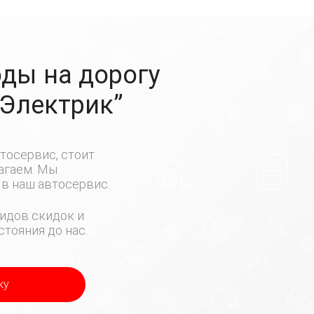
ды на дорогу
-Электрик”
тосервис, стоит
лагаем. Мы
в наш автосервис.
идов скидок и
тояния до нас.
ку