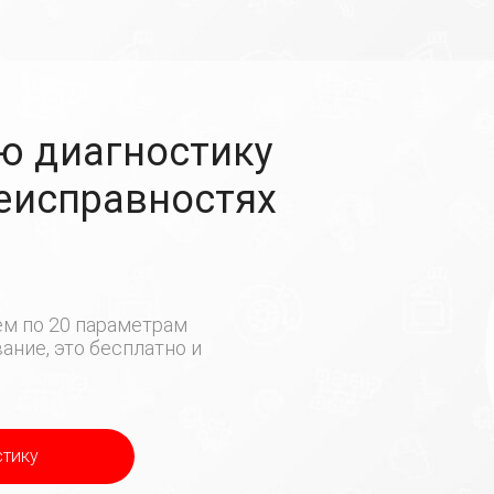
ю диагностику
неисправностях
м по 20 параметрам
ние, это бесплатно и
стику