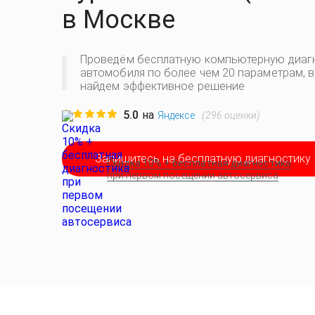
в Москве
Проведём бесплатную компьютерную диаг
автомобиля по более чем 20 параметрам, 
найдем эффективное решение
5.0
на
(
296
оценки)
Яндексе
Запишитесь на бесплатную диагностику
Скидка 10% + бесплатная диагностика
при первом посещении автосервиса