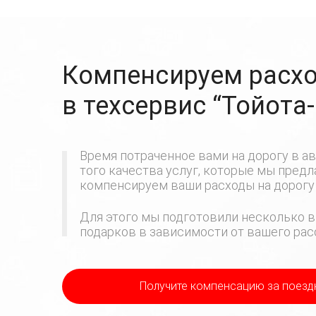
Компенсируем расхо
в техсервис
“Тойота
Время потраченное вами на дорогу в ав
того качества услуг, которые мы пред
компенсируем ваши расходы на дорогу 
Для этого мы подготовили несколько в
подарков в зависимости от вашего расс
Получите компенсацию
за поезд