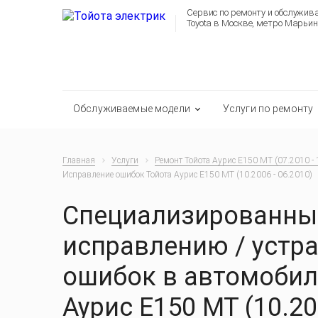
Сервис по ремонту и обслужи
Toyota в Москве, метро Марьин
Обслуживаемые модели
Услуги по ремонту
Главная
Услуги
Ремонт Тойота Аурис E150 MT (07.2010 - 
Исправление ошибок Тойота Аурис E150 MT (10.2006 - 06.2010)
Специализированный
исправлению / устр
ошибок в автомобил
Аурис E150 MT (10.20