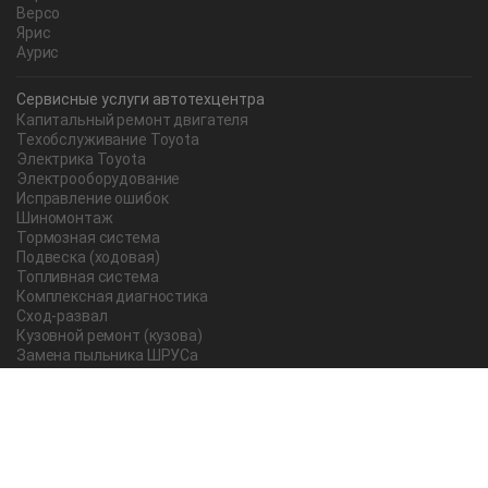
Версо
Ярис
Аурис
Сервисные услуги автотехцентра
Капитальный ремонт двигателя
Техобслуживание Toyota
Электрика Toyota
Электрооборудование
Исправление ошибок
Шиномонтаж
Тормозная система
Подвеска (ходовая)
Топливная система
Комплексная диагностика
Сход-развал
Кузовной ремонт (кузова)
Замена пыльника ШРУСа
Рычаг ручного тормоза
Редуктор
Прокладка поддона
Насос ГУР
Чистка дроссельной заслонки
Lexus