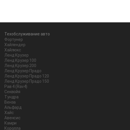
Техобслуживание авто
Фортунер
Хайлендер
Хайлюкс
Ленд Крузер
Ленд Крузер 100
Ленд Крузер 200
Ленд Крузер Прадо
Ленд Крузер Прадо 120
Ленд Крузер Прадо 150
Рав 4 (Rav4)
Секвойя
Тундра
Венза
Альфард
Хайс
Авенсис
Камри
Королла