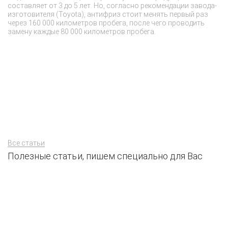
составляет от 3 до 5 лет. Но, согласно рекомендации завода-
из
изготовителя (Toyota), антифриз стоит менять первый раз
от
через 160 000 километров пробега, после чего проводить
ор
замену каждые 80 000 километров пробега.
на
ор
п
дв
пр
ди
ил
Все статьи
Полезные статьи, пишем специально для Вас