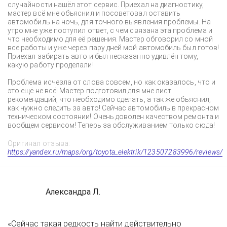
случайности нашёл этот сервис. Приехал на диагностику,
мастер всё мне объяснил и посоветовал оставить
автомобиль на ночь, для точного выявления проблемы. На
утро мне уже поступил ответ, с чем связана эта проблема и
что необходимо для её решения. Мастер обговорил со мной
все работы и уже через пару дней мой автомобиль был готов!
Приехал забирать авто и был несказанно удивлён тому,
какую работу проделали!
Проблема исчезла от слова совсем, но как оказалось, что и
это ещё не всё! Мастер подготовил для мне лист
рекомендаций, что необходимо сделать, а так же объяснил,
как нужно следить за авто! Сейчас автомобиль в прекрасном
техническом состоянии! Очень доволен качеством ремонта и
вообщем сервисом! Теперь за обслуживанием только сюда!
Оригинал отзыва:
https://yandex.ru/maps/org/toyota_elektrik/123507283996/reviews/
Александра Л.
«Сейчас такая редкость найти действительно