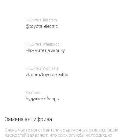
Пишите в Telegram:
@toyota_electric
Пишите в WhatsApp:
Нажмите на иконку
Пишите в Vkontakte:
vk.com/toyotaelectric
YouTube:
Будущие обзоры
Замена антифриза
З
Очень часто изготовители современных охлаждающих
Ме
жидкостей заявляют, что срок службы их продукции
To