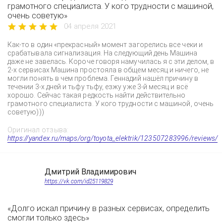
грамотного специалиста. У кого трудности с машиной,
очень советую»
04 апреля 2021
Как-то в один «прекрасный» момент загорелись все чеки и
срабатывала сигнализация. На следующий день Машина
даже не завелась. Короче говоря намучилась я с эти делом, в
2-х сервисах Машина простояла в общем месяц и ничего, не
могли понять в чем проблема. Геннадий нашёл причину в
течении 3-х дней и тьфу тьфу, езжу уже 3-й месяц и всё
хорошо. Сейчас такая редкость найти действительно
грамотного специалиста. У кого трудности с машиной, очень
советую)))
Оригинал отзыва:
https://yandex.ru/maps/org/toyota_elektrik/123507283996/reviews/
Дмитрий Владимирович
https://vk.com/id25119829
«Долго искал причину в разных сервисах, определить
смогли только здесь»