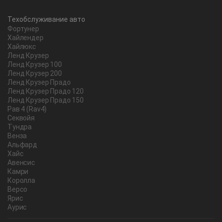
Техобслуживание авто
Фортунер
Хайлендер
Хайлюкс
Ленд Крузер
Ленд Крузер 100
Ленд Крузер 200
Ленд Крузер Прадо
Ленд Крузер Прадо 120
Ленд Крузер Прадо 150
Рав 4 (Rav4)
Секвойя
Тундра
Венза
Альфард
Хайс
Авенсис
Камри
Королла
Версо
Ярис
Аурис