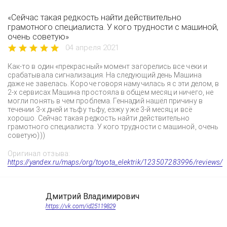
«Сейчас такая редкость найти действительно
грамотного специалиста. У кого трудности с машиной,
очень советую»
04 апреля 2021
Как-то в один «прекрасный» момент загорелись все чеки и
срабатывала сигнализация. На следующий день Машина
даже не завелась. Короче говоря намучилась я с эти делом, в
2-х сервисах Машина простояла в общем месяц и ничего, не
могли понять в чем проблема. Геннадий нашёл причину в
течении 3-х дней и тьфу тьфу, езжу уже 3-й месяц и всё
хорошо. Сейчас такая редкость найти действительно
грамотного специалиста. У кого трудности с машиной, очень
советую)))
Оригинал отзыва:
https://yandex.ru/maps/org/toyota_elektrik/123507283996/reviews/
Дмитрий Владимирович
https://vk.com/id25119829