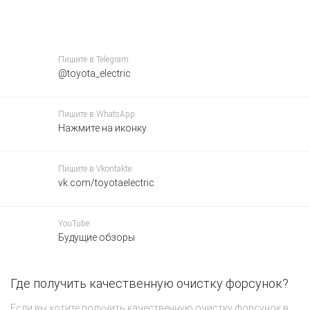
Пишите в Telegram:
@toyota_electric
Пишите в WhatsApp:
Нажмите на иконку
Пишите в Vkontakte:
vk.com/toyotaelectric
YouTube:
Будущие обзоры
Где получить качественную очистку форсунок?
К
о
Если вы хотите получить качественную очистку форсунок в