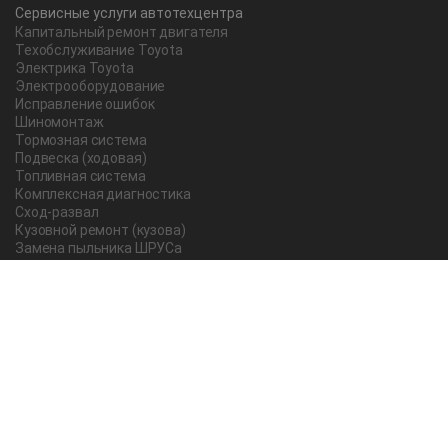
Сервисные услуги автотехцентра
Капитальный ремонт двигателя
Техобслуживание Toyota
Электрика Toyota
Электрооборудование
Исправление ошибок
Шиномонтаж
Тормозная система
Подвеска (ходовая)
Топливная система
Комплексная диагностика
Сход-развал
Кузовной ремонт (кузова)
Замена пыльника ШРУСа
Рычаг ручного тормоза
Редуктор
Прокладка поддона
Насос ГУР
Чистка дроссельной заслонки
Lexus
Регулировка подшипника
Замена масла в АКПП Тойота Рав 4
О компании