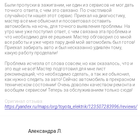
Были пропуски в зажигании, ни один из сервисов не мог дать
точного ответа, с чем это связано. По счастливой
случайности нашёл этот сервис. Приехал на диагностику,
мастер всё мне объяснил и посоветовал оставить
автомобиль на ночь, для точного выявления проблемы. На
утро мне уже поступил ответ, с чем связана эта проблема и
что необходимо для её решения. Мастер обговорил со мной
все работы и уже через пару дней мой автомобиль был готов!
Приехал забирать авто и был несказанно удивлён тому,
какую работу проделали!
Проблема исчезла от слова совсем, но как оказалось, что и
это ещё не всё! Мастер подготовил для мне лист
рекомендаций, что необходимо сделать, а так же объяснил,
как нужно следить за авто! Сейчас автомобиль в прекрасном
техническом состоянии! Очень доволен качеством ремонта и
вообщем сервисом! Теперь за обслуживанием только сюда!
Оригинал отзыва:
https://yandex.ru/maps/org/toyota_elektrik/123507283996/reviews/
Александра Л.