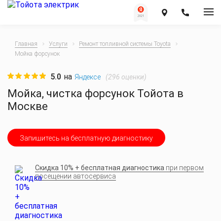
Главная
Услуги
Ремонт топливной системы Toyota
Мойка форсунок
5.0
на
(
296
оценки)
Яндексе
Мойка, чистка форсунок Тойота в
Москве
Запишитесь на бесплатную диагностику
Скидка 10% + бесплатная диагностика
при первом
посещении автосервиса