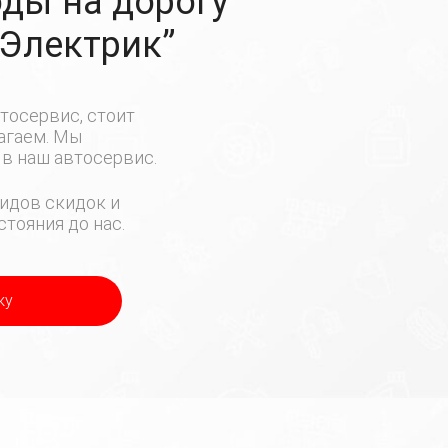
ды на дорогу
-Электрик”
тосервис, стоит
лагаем. Мы
в наш автосервис.
идов скидок и
тояния до нас.
ку