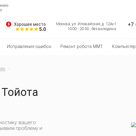
ванию
о
+7 
Москва, ул. Иловайская, д. 12Ас1
Хорошее место
5.0
10:00 - 20:00 , без выходных
Исправление ошибок
Ремонт робота MMT
Компьютер
дер
 Тойота
ностику вашего
выявим проблему и