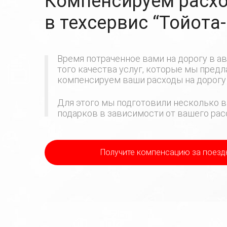
Компенсируем расхо
в техсервис
“Тойота
Время потраченное вами на дорогу в ав
того качества услуг, которые мы пред
компенсируем ваши расходы на дорогу 
Для этого мы подготовили несколько в
подарков в зависимости от вашего расс
Получите компенсацию
за поезд