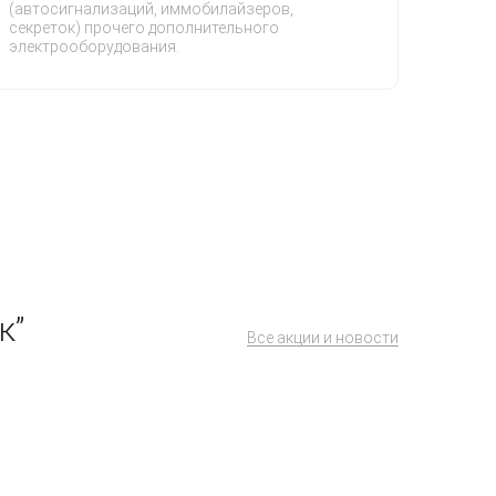
(автосигнализаций, иммобилайзеров,
секреток) прочего дополнительного
электрооборудования.
к”
Все акции и новости