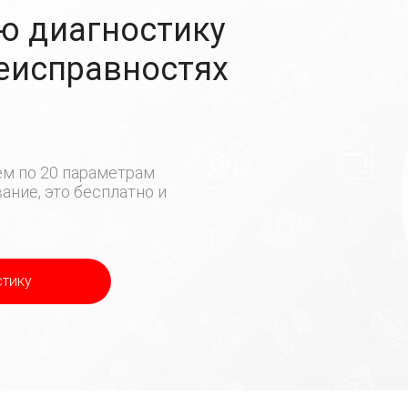
ю диагностику
неисправностях
м по 20 параметрам
ние, это бесплатно и
стику