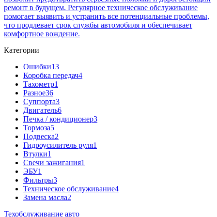
ремонт в будущем. Регулярное техническое обслуживание
помогает выявить и устранить все потенциальные проблемы,
что продлевает срок службы автомобиля и обеспечивает
комфортное вождение.
Категории
Ошибки
13
Коробка передач
4
Тахометр
1
Разное
36
Cуппорта
3
Двигатель
6
Печка / кондиционер
3
Тормоза
5
Подвеска
2
Гидроусилитель руля
1
Втулки
1
Свечи зажигания
1
ЭБУ
1
Фильтры
3
Техническое обслуживание
4
Замена масла
2
Техобслуживание авто