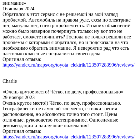
внимание»
16 января 2024
Обратился в этот сервис с не решаемой на мой взгляд
проблемой. Автомобиль на правом руле, схем по электрике
нет, мануала нет, спектр проблем есть. Из моих объяснений
можно было наверное почерпнуть только: ну вот это не
работает, сможете починить? Господа не только решили все
проблемы с которыми я обратился, но и подсказали на что
необходимо обратить внимание. Я невероятно рад что есть
настолько классные специалисты своего дела.
Оригинал отзыва:
https://yandex.ru/maps/org/toyota_elektrik/123507283996/reviews/
Charlie
«Очень крутое место! Чётко, по делу, профессионально»
29 ноября 2023
Очень крутое место!) Чётко, по делу, профессионально.
Географически не самое лёгкое место, с точки зрения
расположения, но абсолютно точно того стоит. Цены
отличные, руководство гостеприимное. Однозначные
рекомендации и наилучшие пожелания!
Оригинал отзыва:
https://yandex.ru/maps/org/toyota_elektrik/123507283996/reviews/