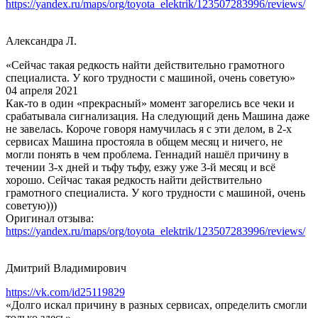
https://yandex.ru/maps/org/toyota_elektrik/123507283996/reviews/
Александра Л.
«Сейчас такая редкость найти действительно грамотного
специалиста. У кого трудности с машиной, очень советую»
04 апреля 2021
Как-то в один «прекрасный» момент загорелись все чеки и
срабатывала сигнализация. На следующий день Машина даже
не завелась. Короче говоря намучилась я с эти делом, в 2-х
сервисах Машина простояла в общем месяц и ничего, не
могли понять в чем проблема. Геннадий нашёл причину в
течении 3-х дней и тьфу тьфу, езжу уже 3-й месяц и всё
хорошо. Сейчас такая редкость найти действительно
грамотного специалиста. У кого трудности с машиной, очень
советую)))
Оригинал отзыва:
https://yandex.ru/maps/org/toyota_elektrik/123507283996/reviews/
Дмитрий Владимирович
https://vk.com/id25119829
«Долго искал причину в разных сервисах, определить смогли
только здесь»