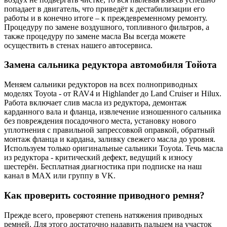
попадает в двигатель, что приведёт к дестабилизации его
работы и в конечно итоге – к преждевременному ремонту.
Процедуру по замене воздушного, топливного фильтров, а
также процедуру по замене масла Вы всегда можете
осуществить в стенах нашего автосервиса.
Замена сальника редуктора автомобиля Тойота
Меняем сальники редукторов на всех полноприводных
моделях Toyota - от RAV4 и Highlander до Land Cruiser и Hilux.
Работа включает слив масла из редуктора, демонтаж
карданного вала и фланца, извлечение изношенного сальника
без повреждения посадочного места, установку нового
уплотнения с правильной запрессовкой оправкой, обратный
монтаж фланца и кардана, заливку свежего масла до уровня.
Используем только оригинальные сальники Toyota. Течь масла
из редуктора - критический дефект, ведущий к износу
шестерён. Бесплатная диагностика при подписке на наш
канал в MAX или группу в VK.
Как проверить состояние приводного ремня?
Прежде всего, проверяют степень натяжения приводных
ремней. Для этого достаточно надавить пальцем на участок