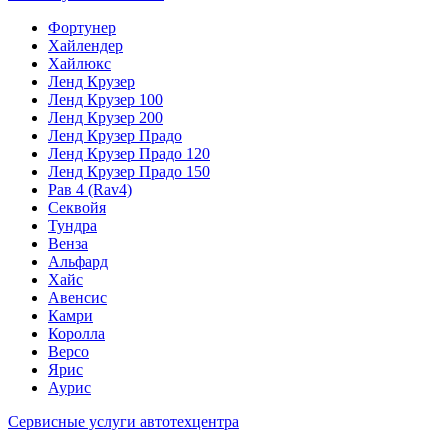
Фортунер
Хайлендер
Хайлюкс
Ленд Крузер
Ленд Крузер 100
Ленд Крузер 200
Ленд Крузер Прадо
Ленд Крузер Прадо 120
Ленд Крузер Прадо 150
Рав 4 (Rav4)
Секвойя
Тундра
Венза
Альфард
Хайс
Авенсис
Камри
Королла
Версо
Ярис
Аурис
Сервисные услуги автотехцентра