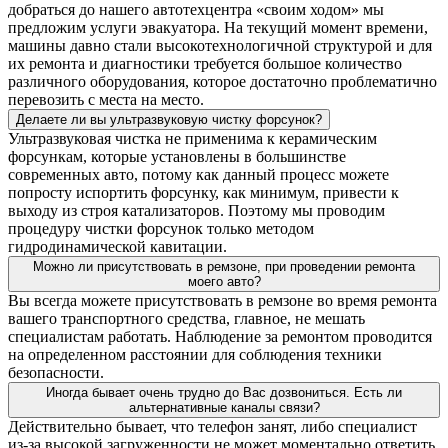
добраться до нашего автотехцентра «своим ходом» мы
предложим услуги эвакуатора. На текущий момент времени,
машины давно стали высокотехнологичной структурой и для
их ремонта и диагностики требуется большое количество
различного оборудования, которое достаточно проблематично
перевозить с места на место.
Делаете ли вы ультразвуковую чистку форсунок?
Ультразвуковая чистка не применима к керамическим
форсункам, которые установлены в большинстве
современных авто, потому как данный процесс можете
попросту испортить форсунку, как минимум, привести к
выходу из строя катализаторов. Поэтому мы проводим
процедуру чистки форсунок только методом
гидродинамической кавитации.
Можно ли присутствовать в ремзоне, при проведении ремонта
моего авто?
Вы всегда можете присутствовать в ремзоне во время ремонта
вашего транспортного средства, главное, не мешать
специалистам работать. Наблюдение за ремонтом проводится
на определенном расстоянии для соблюдения техники
безопасности.
Иногда бывает очень трудно до Вас дозвониться. Есть ли
альтернативные каналы связи?
Действительно бывает, что телефон занят, либо специалист
из-за высокой загруженности не может моментально ответить