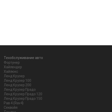
Техобслуживание авто
Фортунер
Хайлендер
Хайлюкс
Ленд Крузер
Ленд Крузер 100
Ленд Крузер 200
Ленд Крузер Прадо
Ленд Крузер Прадо 120
Ленд Крузер Прадо 150
Рав 4 (Rav4)
Секвойя