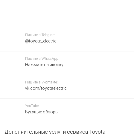
Пишите в Telegram:
@toyota_electric
Пишите в WhatsApp:
Нажмите на иконку
Пишите в Vkontakte:
vk.com/toyotaelectric
YouTube:
Будущие обзоры
Дополнительные услуги сервиса Toyota
З