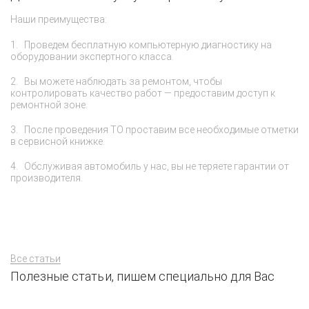
Наши преимущества:
П
то
пр
Проведем бесплатную компьютерную диагностику на
гл
оборудовании экспертного класса.
ра
су
Вы можете наблюдать за ремонтом, чтобы
ка
контролировать качество работ — предоставим доступ к
ремонтной зоне.
После проведения ТО проставим все необходимые отметки
в сервисной книжке.
Обслуживая автомобиль у нас, вы не теряете гарантии от
производителя.
Все статьи
Полезные статьи, пишем специально для Вас