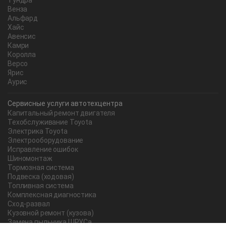
Тундра
Венза
Альфард
Хайс
Авенсис
Камри
Королла
Версо
Ярис
Аурис
Сервисные услуги автотехцентра
Капитальный ремонт двигателя
Техобслуживание Toyota
Электрика Toyota
Электрооборудование
Исправление ошибок
Шиномонтаж
Тормозная система
Подвеска (ходовая)
Топливная система
Комплексная диагностика
Сход-развал
Кузовной ремонт (кузова)
Замена пыльника ШРУСа