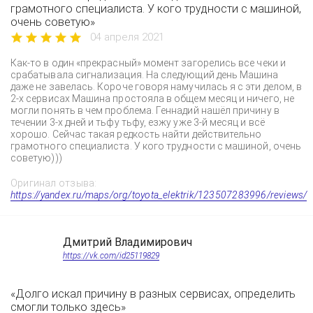
грамотного специалиста. У кого трудности с машиной,
очень советую»
04 апреля 2021
Как-то в один «прекрасный» момент загорелись все чеки и
срабатывала сигнализация. На следующий день Машина
даже не завелась. Короче говоря намучилась я с эти делом, в
2-х сервисах Машина простояла в общем месяц и ничего, не
могли понять в чем проблема. Геннадий нашёл причину в
течении 3-х дней и тьфу тьфу, езжу уже 3-й месяц и всё
хорошо. Сейчас такая редкость найти действительно
грамотного специалиста. У кого трудности с машиной, очень
советую)))
Оригинал отзыва:
https://yandex.ru/maps/org/toyota_elektrik/123507283996/reviews/
Дмитрий Владимирович
https://vk.com/id25119829
«Долго искал причину в разных сервисах, определить
смогли только здесь»