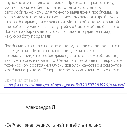
случайности нашёл этот сервис. Приехал на диагностику,
мастер всё мне объяснил и посоветовал оставить
автомобиль на ночь, для точного выявления проблемы. На
утро мне уже поступил ответ, с чем связана эта проблема и
что необходимо для её решения. Мастер обговорил со мной
все работы и уже через пару дней мой автомобиль был готов!
Приехал забирать авто и был несказанно удивлён тому,
какую работу проделали!
Проблема исчезла от слова совсем, но как оказалось, что и
это ещё не всё! Мастер подготовил для мне лист
рекомендаций, что необходимо сделать, а так же объяснил,
как нужно следить за авто! Сейчас автомобиль в прекрасном
техническом состоянии! Очень доволен качеством ремонта и
вообщем сервисом! Теперь за обслуживанием только сюда!
Оригинал отзыва:
https://yandex.ru/maps/org/toyota_elektrik/123507283996/reviews/
Александра Л.
«Сейчас такая редкость найти действительно