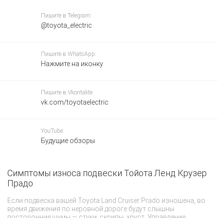
Пишите в Telegram:
@toyota_electric
Пишите в WhatsApp:
Нажмите на иконку
Пишите в Vkontakte:
vk.com/toyotaelectric
YouTube:
Будущие обзоры
Симптомы износа подвески Тойота Ленд Крузер
В
Прадо
г
д
Если подвеска вашей Toyota Land Cruiser Prado изношена, во
время движения по неровной дороге будут слышны
П
посторонние шумы — стуки, скрипы, хруст. Управление