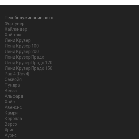
Техобслуживание авто
Фортунер
Хайлендер
Хайлюкс
Ленд Крузер
Ленд Крузер 100
Ленд Крузер 200
Ленд Крузер Прадо
Ленд Крузер Прадо 120
Ленд Крузер Прадо 150
Рав 4 (Rav4)
Секвойя
Тундра
Венза
Альфард
Хайс
Авенсис
Камри
Королла
Версо
Ярис
Аурис