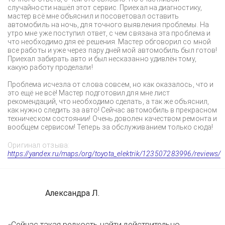
случайности нашёл этот сервис. Приехал на диагностику,
мастер всё мне объяснил и посоветовал оставить
автомобиль на ночь, для точного выявления проблемы. На
утро мне уже поступил ответ, с чем связана эта проблема и
что необходимо для её решения. Мастер обговорил со мной
все работы и уже через пару дней мой автомобиль был готов!
Приехал забирать авто и был несказанно удивлён тому,
какую работу проделали!
Проблема исчезла от слова совсем, но как оказалось, что и
это ещё не всё! Мастер подготовил для мне лист
рекомендаций, что необходимо сделать, а так же объяснил,
как нужно следить за авто! Сейчас автомобиль в прекрасном
техническом состоянии! Очень доволен качеством ремонта и
вообщем сервисом! Теперь за обслуживанием только сюда!
Оригинал отзыва:
https://yandex.ru/maps/org/toyota_elektrik/123507283996/reviews/
Александра Л.
«Сейчас такая редкость найти действительно