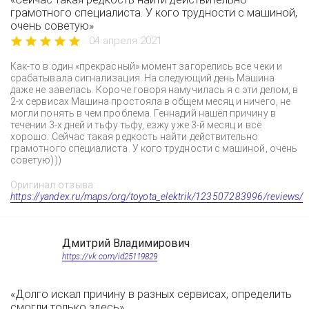
грамотного специалиста. У кого трудности с машиной,
очень советую»
04 апреля 2021
Как-то в один «прекрасный» момент загорелись все чеки и
срабатывала сигнализация. На следующий день Машина
даже не завелась. Короче говоря намучилась я с эти делом, в
2-х сервисах Машина простояла в общем месяц и ничего, не
могли понять в чем проблема. Геннадий нашёл причину в
течении 3-х дней и тьфу тьфу, езжу уже 3-й месяц и всё
хорошо. Сейчас такая редкость найти действительно
грамотного специалиста. У кого трудности с машиной, очень
советую)))
Оригинал отзыва:
https://yandex.ru/maps/org/toyota_elektrik/123507283996/reviews/
Дмитрий Владимирович
https://vk.com/id25119829
«Долго искал причину в разных сервисах, определить
смогли только здесь»