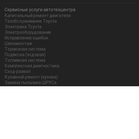
Сервисные услуги автотехцентра
Капитальный ремонт двигателя
Техобслуживание Toyota
Электрика Toyota
Электрооборудование
Исправление ошибок
Шиномонтаж
Тормозная система
Подвеска (ходовая)
Топливная система
Комплексная диагностика
Сход-развал
Кузовной ремонт (кузова)
Замена пыльника ШРУСа
Рычаг ручного тормоза
Редуктор
Прокладка поддона
Насос ГУР
Чистка дроссельной заслонки
Lexus
Регулировка подшипника
Замена масла в АКПП Тойота Рав 4