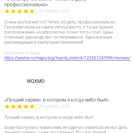
профессионально»
29 ноября 2023
Очень крутое место!) Чётко, по делу, профессионально.
Географически не самое лёгкое место, с точки зрения
расположения, но абсолютно точно того стоит. Цены
отличные, руководство гостеприимное. Однозначные
рекомендации и наилучшие пожелания!
Оригинал отзыва:
https://yandex.ru/maps/org/toyota_elektrik/123507283996/reviews/
WQXMO
«Лучший сервис, в котором я когда либо был!»
29 ноября 2023
Лучший сервис, в котором я когда либо был!
Были пропуски в зажигании, ни один из сервисов не мог дать
точного ответа, с чем это связано. По счастливой