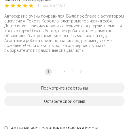
11 марта 2021
Автосервис очень понравился! Была проблема с актуатором
сцепления, Тойота Королла, электромотор изжил себя.
Долго искал причину в разных сервисах, определить смогли
только здесь! Очень благодарен ребятам, все грамотно
объяснили, быстро заменили, теперь машина на ходу!
Адаптация робота очень понравилась, рекомендую! Не
пожалеете! Если стоит выбор какой сервис выбрать,
выбирайте этот! Грамотные специалисты!
1
2
3
4
Посмотрите все отзывы
Оставьте свой отзыв
Ответы на часто-задаваемые вопросы