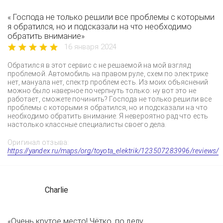
« Господа не только решили все проблемы с которыми
я обратился, но и подсказали на что необходимо
обратить внимание»
16 января 2024
Обратился в этот сервис с не решаемой на мой взгляд
проблемой. Автомобиль на правом руле, схем по электрике
нет, мануала нет, спектр проблем есть. Из моих объяснений
можно было наверное почерпнуть только: ну вот это не
работает, сможете починить? Господа не только решили все
проблемы с которыми я обратился, но и подсказали на что
необходимо обратить внимание. Я невероятно рад что есть
настолько классные специалисты своего дела.
Оригинал отзыва:
https://yandex.ru/maps/org/toyota_elektrik/123507283996/reviews/
Charlie
«Очень крутое место! Чётко, по делу,