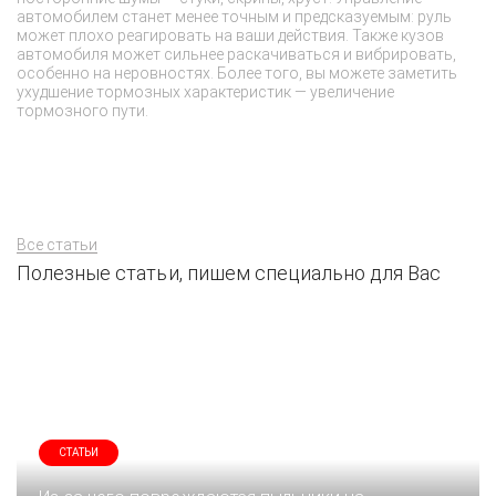
до
автомобилем станет менее точным и предсказуемым: руль
ре
может плохо реагировать на ваши действия. Также кузов
ср
автомобиля может сильнее раскачиваться и вибрировать,
эт
особенно на неровностях. Более того, вы можете заметить
эк
ухудшение тормозных характеристик — увеличение
ди
тормозного пути.
эт
Все статьи
Полезные статьи, пишем специально для Вас
СТАТЬИ