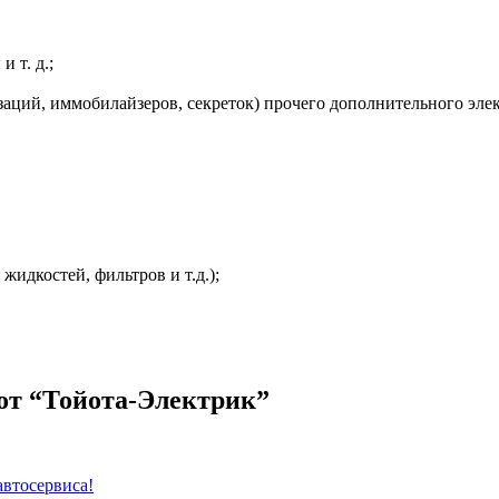
 т. д.;
заций, иммобилайзеров, секреток) прочего дополнительного эле
жидкостей, фильтров и т.д.);
от “Тойота-Электрик”
автосервиса!