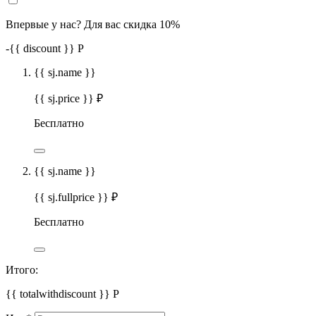
Впервые у нас? Для вас скидка 10%
-
{{ discount }}
Р
{{ sj.name }}
{{ sj.price }} ₽
Бесплатно
{{ sj.name }}
{{ sj.fullprice }} ₽
Бесплатно
Итого:
{{ totalwithdiscount }}
Р