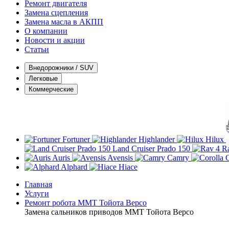
Ремонт двигателя
Замена сцепления
Замена масла в АКПП
О компании
Новости и акции
Статьи
Внедорожники / SUV
Легковые
Коммерческие
Fortuner
Highlander
Hilux
Land Cruiser Prado 150
R
Auris
Avensis
Camry
C
Alphard
Hiace
Главная
Услуги
Ремонт робота ММТ Тойота Версо
Замена сальников приводов ММТ Тойота Версо