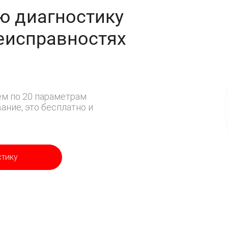
ю диагностику
неисправностях
м по 20 параметрам
ние, это бесплатно и
стику