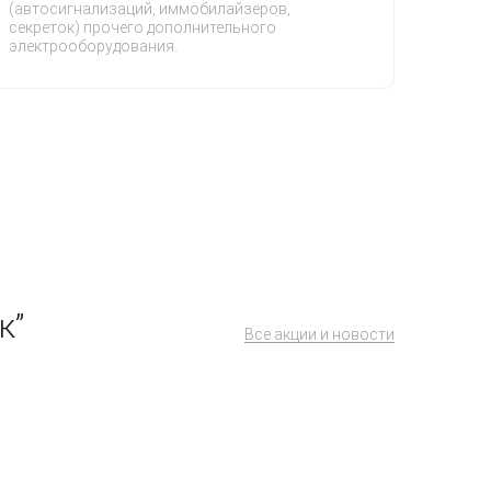
(автосигнализаций, иммобилайзеров,
секреток) прочего дополнительного
электрооборудования.
к”
Все акции и новости