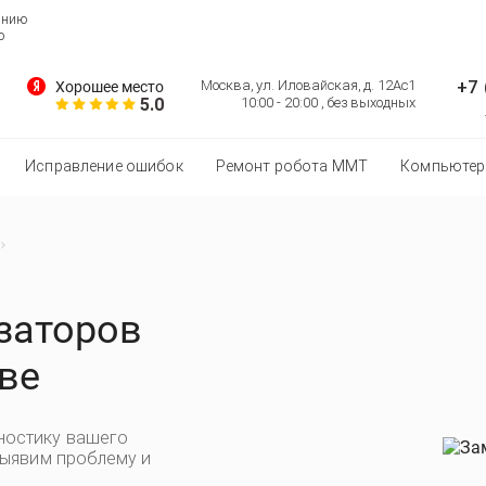
анию
о
+7 
Москва, ул. Иловайская, д. 12Ас1
Хорошее место
5.0
10:00 - 20:00 , без выходных
Исправление ошибок
Ремонт робота MMT
Компьютер
заторов
ве
ностику вашего
выявим проблему и