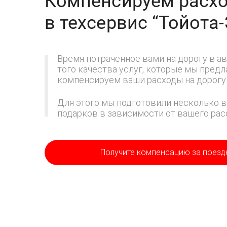
Компенсируем расхо
в техсервис
“Тойота
Время потраченное вами на дорогу в ав
того качества услуг, которые мы пред
компенсируем ваши расходы на дорогу 
Для этого мы подготовили несколько в
подарков в зависимости от вашего расс
Получите компенсацию
за поезд