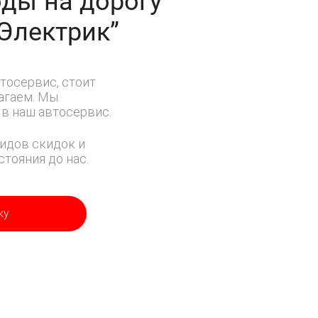
ды на дорогу
-Электрик”
тосервис, стоит
лагаем. Мы
в наш автосервис.
идов скидок и
тояния до нас.
ку