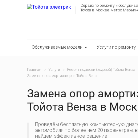
Сервис по ремонту и обслужив
Toyota в Москве, метро Марьин
Обслуживаемые модели
Услуги по ремонту
Главная
Услуги
Ремонт подвески (ходовой) Тойота Венза
Замена опор амортизаторов Тойота Венза
Замена опор аморти
Тойота Венза в Моск
Проведём бесплатную компьютерную диаг
автомобиля по более чем 20 параметрам, 
найдем эффективное решение