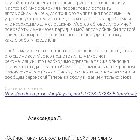
случайности нашёл этот сервис. Приехал на диагностику,
мастер всё мне объяснил и посоветовал оставить
автомобиль на ночь, для точного выявления проблемы. На
утро мне уже поступил ответ, с чем связана эта проблема и
что необходимо для её решения. Мастер обговорил со мной
все работы и уже через пару дней мой автомобиль был готов!
Приехал забирать авто и был несказанно удивлён тому,
какую работу проделали!
Проблема исчезла от слова совсем, но как оказалось, что и
это ещё не всё! Мастер подготовил для мне лист
рекомендаций, что необходимо сделать, а так же объяснил,
как нужно следить за авто! Сейчас автомобиль в прекрасном
техническом состоянии! Очень доволен качеством ремонта и
вообщем сервисом! Теперь за обслуживанием только сюда!
Оригинал отзыва:
https://yandex.ru/maps/org/toyota_elektrik/123507283996/reviews/
Александра Л.
«Сейчас такая редкость найти действительно