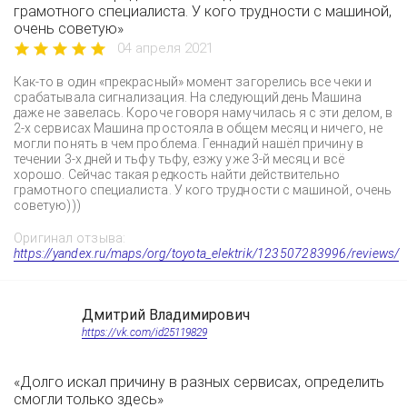
грамотного специалиста. У кого трудности с машиной,
очень советую»
04 апреля 2021
Как-то в один «прекрасный» момент загорелись все чеки и
срабатывала сигнализация. На следующий день Машина
даже не завелась. Короче говоря намучилась я с эти делом, в
2-х сервисах Машина простояла в общем месяц и ничего, не
могли понять в чем проблема. Геннадий нашёл причину в
течении 3-х дней и тьфу тьфу, езжу уже 3-й месяц и всё
хорошо. Сейчас такая редкость найти действительно
грамотного специалиста. У кого трудности с машиной, очень
советую)))
Оригинал отзыва:
https://yandex.ru/maps/org/toyota_elektrik/123507283996/reviews/
Дмитрий Владимирович
https://vk.com/id25119829
«Долго искал причину в разных сервисах, определить
смогли только здесь»