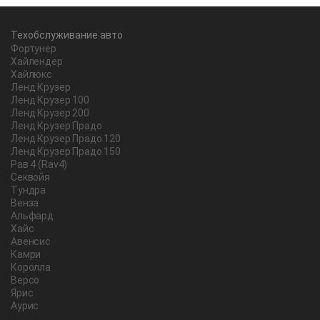
Техобслуживание авто
Фортунер
Хайлендер
Хайлюкс
Ленд Крузер
Ленд Крузер 100
Ленд Крузер 200
Ленд Крузер Прадо
Ленд Крузер Прадо 120
Ленд Крузер Прадо 150
Рав 4 (Rav4)
Секвойя
Тундра
Венза
Альфард
Хайс
Авенсис
Камри
Королла
Версо
Ярис
Аурис