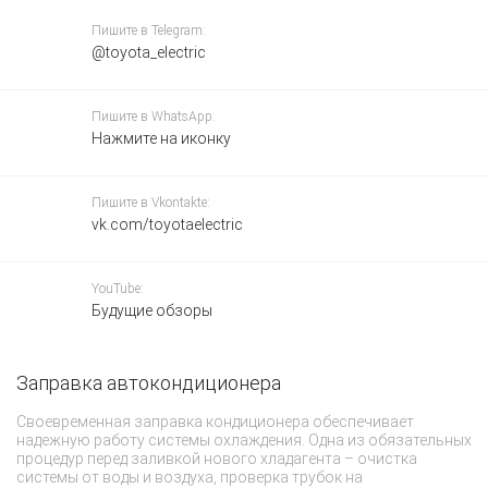
Пишите в Telegram:
@toyota_electric
Пишите в WhatsApp:
Нажмите на иконку
Пишите в Vkontakte:
vk.com/toyotaelectric
YouTube:
Будущие обзоры
Заправка автокондиционера
Т
с
Своевременная заправка кондиционера обеспечивает
надежную работу системы охлаждения. Одна из обязательных
Т
процедур перед заливкой нового хладагента – очистка
то
системы от воды и воздуха, проверка трубок на
ки