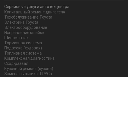
Сервисные услуги автотехцентра
Капитальный ремонт двигателя
Техобслуживание Toyota
Электрика Toyota
Электрооборудование
Исправление ошибок
Шиномонтаж
Тормозная система
Подвеска (ходовая)
Топливная система
Комплексная диагностика
Сход-развал
Кузовной ремонт (кузова)
Замена пыльника ШРУСа
Рычаг ручного тормоза
Редуктор
Прокладка поддона
Насос ГУР
Чистка дроссельной заслонки
Lexus
Регулировка подшипника
Замена масла в АКПП Тойота Рав 4
О компании