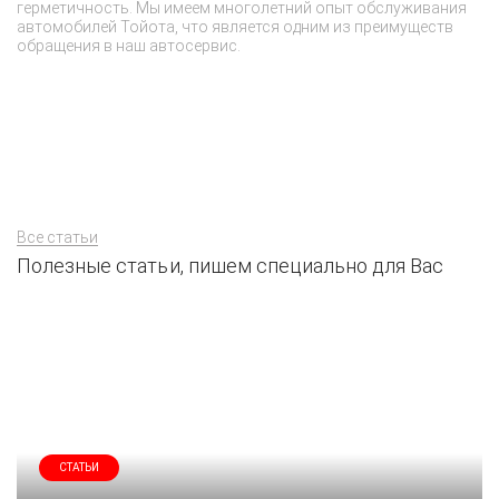
герметичность. Мы имеем многолетний опыт обслуживания
По
автомобилей Тойота, что является одним из преимуществ
ст
обращения в наш автосервис.
пр
то
м
на
Все статьи
Полезные статьи, пишем специально для Вас
СТАТЬИ