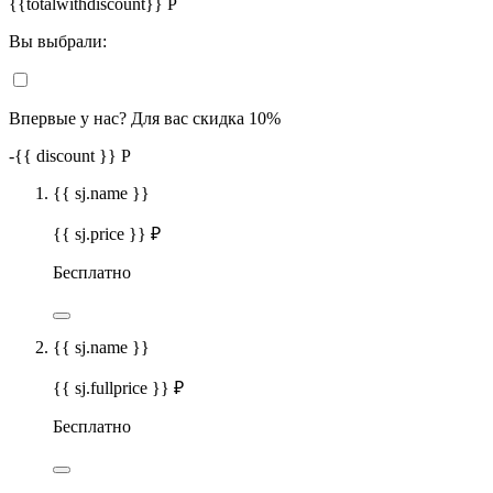
{{totalwithdiscount}}
Р
Вы выбрали:
Впервые у нас? Для вас скидка 10%
-
{{ discount }}
Р
{{ sj.name }}
{{ sj.price }} ₽
Бесплатно
{{ sj.name }}
{{ sj.fullprice }} ₽
Бесплатно