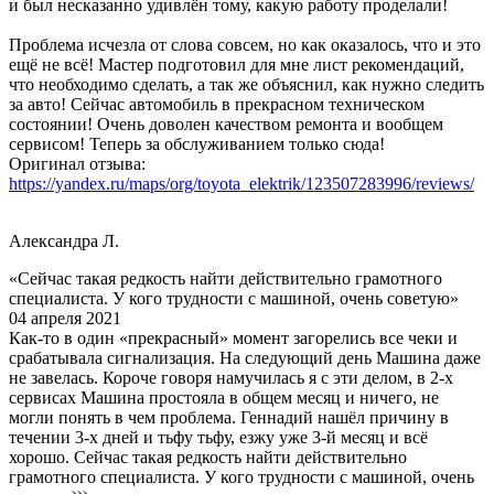
и был несказанно удивлён тому, какую работу проделали!
Проблема исчезла от слова совсем, но как оказалось, что и это
ещё не всё! Мастер подготовил для мне лист рекомендаций,
что необходимо сделать, а так же объяснил, как нужно следить
за авто! Сейчас автомобиль в прекрасном техническом
состоянии! Очень доволен качеством ремонта и вообщем
сервисом! Теперь за обслуживанием только сюда!
Оригинал отзыва:
https://yandex.ru/maps/org/toyota_elektrik/123507283996/reviews/
Александра Л.
«Сейчас такая редкость найти действительно грамотного
специалиста. У кого трудности с машиной, очень советую»
04 апреля 2021
Как-то в один «прекрасный» момент загорелись все чеки и
срабатывала сигнализация. На следующий день Машина даже
не завелась. Короче говоря намучилась я с эти делом, в 2-х
сервисах Машина простояла в общем месяц и ничего, не
могли понять в чем проблема. Геннадий нашёл причину в
течении 3-х дней и тьфу тьфу, езжу уже 3-й месяц и всё
хорошо. Сейчас такая редкость найти действительно
грамотного специалиста. У кого трудности с машиной, очень