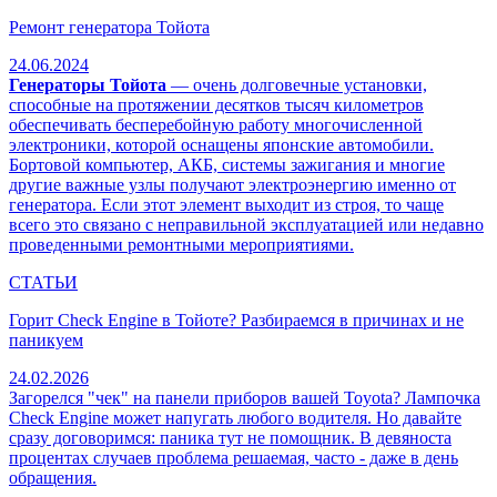
Ремонт генератора Тойота
24.06.2024
Генераторы Тойота
— очень долговечные установки,
способные на протяжении десятков тысяч километров
обеспечивать бесперебойную работу многочисленной
электроники, которой оснащены японские автомобили.
Бортовой компьютер, АКБ, системы зажигания и многие
другие важные узлы получают электроэнергию именно от
генератора. Если этот элемент выходит из строя, то чаще
всего это связано с неправильной эксплуатацией или недавно
проведенными ремонтными мероприятиями.
СТАТЬИ
Горит Check Engine в Тойоте? Разбираемся в причинах и не
паникуем
24.02.2026
Загорелся "чек" на панели приборов вашей Toyota? Лампочка
Check Engine может напугать любого водителя. Но давайте
сразу договоримся: паника тут не помощник. В девяноста
процентах случаев проблема решаемая, часто - даже в день
обращения.