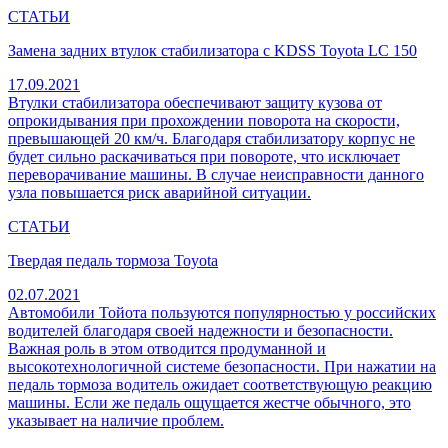
СТАТЬИ
Замена задних втулок стабилизатора с KDSS Toyota LC 150
17.09.2021
Втулки стабилизатора обеспечивают защиту кузова от
опрокидывания при прохождении поворота на скорости,
превышающей 20 км/ч. Благодаря стабилизатору корпус не
будет сильно раскачиваться при повороте, что исключает
переворачивание машины. В случае неисправности данного
узла повышается риск аварийной ситуации.
СТАТЬИ
Твердая педаль тормоза Toyota
02.07.2021
Автомобили Тойота пользуются популярностью у российских
водителей благодаря своей надежности и безопасности.
Важная роль в этом отводится продуманной и
высокотехнологичной системе безопасности. При нажатии на
педаль тормоза водитель ожидает соответствующую реакцию
машины. Если же педаль ощущается жестче обычного, это
указывает на наличие проблем.