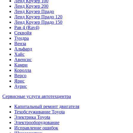
Ленд Крузер 100
Ленд Крузер 200
Ленд Крузер Прадо
Ленд Крузер Прадо 120
Ленд Крузер Прадо 150
Рав 4 (Rav4)
Секвойя
Тундра
Венза
Альфард
Хайс
Авенсис
Камри
Королла
Версо
Ярис
Аурис
Сервисные услуги автотехцентра
Капитальный ремонт двигателя
Техобслуживание Toyota
Электрика Toyota
Электрооборудование
Исправление ошибок