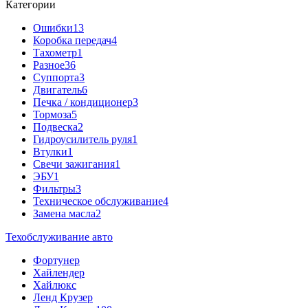
Категории
Ошибки
13
Коробка передач
4
Тахометр
1
Разное
36
Cуппорта
3
Двигатель
6
Печка / кондиционер
3
Тормоза
5
Подвеска
2
Гидроусилитель руля
1
Втулки
1
Свечи зажигания
1
ЭБУ
1
Фильтры
3
Техническое обслуживание
4
Замена масла
2
Техобслуживание авто
Фортунер
Хайлендер
Хайлюкс
Ленд Крузер