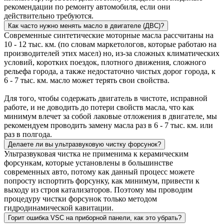
рекомендации по ремонту автомобиля, если они
действительно требуются.
Как часто нужно менять масло в двигателе (ДВС)?
Современные синтетические моторные масла рассчитаны на
10 - 12 тыс. км. (по словам маркетологов, которые работаю на
производителей этих масел) но, из-за сложных климатических
условий, коротких поездок, плотного движения, сложного
рельефа города, а также недостаточно чистых дорог города, к
6 - 7 тыс. км. масло может терять свои свойства.
Для того, чтобы содержать двигатель в чистоте, исправной
работе, и не доводить до потери свойств масла, что как
минимум влечет за собой лаковые отложения в двигателе, мы
рекомендуем проводить замену масла раз в 6 - 7 тыс. км. или
раз в полгода.
Делаете ли вы ультразвуковую чистку форсунок?
Ультразвуковая чистка не применима к керамическим
форсункам, которые установлены в большинстве
современных авто, потому как данный процесс можете
попросту испортить форсунку, как минимум, привести к
выходу из строя катализаторов. Поэтому мы проводим
процедуру чистки форсунок только методом
гидродинамической кавитации.
Горит ошибка VSC на приборной панели, как это убрать?