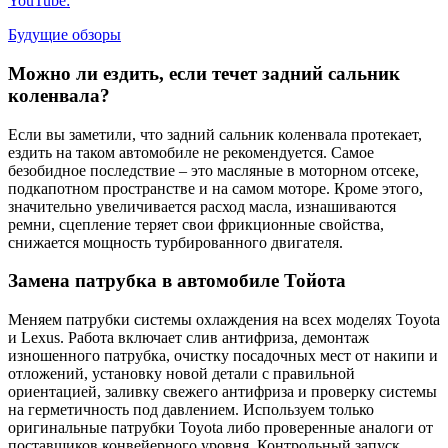
YouTube:
Будущие обзоры
Можно ли ездить, если течет задний сальник
коленвала?
Если вы заметили, что задний сальник коленвала протекает,
ездить на таком автомобиле не рекомендуется. Самое
безобидное последствие – это масляные в моторном отсеке,
подкапотном пространстве и на самом моторе. Кроме этого,
значительно увеличивается расход масла, изнашиваются
ремни, сцепление теряет свои фрикционные свойства,
снижается мощность турбированного двигателя.
Замена патрубка в автомобиле Тойота
Меняем патрубки системы охлаждения на всех моделях Toyota
и Lexus. Работа включает слив антифриза, демонтаж
изношенного патрубка, очистку посадочных мест от накипи и
отложений, установку новой детали с правильной
ориентацией, заливку свежего антифриза и проверку системы
на герметичность под давлением. Используем только
оригинальные патрубки Toyota либо проверенные аналоги от
поставщиков конвейерного уровня. Контрольный запуск