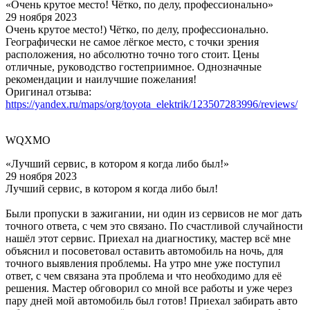
«Очень крутое место! Чётко, по делу, профессионально»
29 ноября 2023
Очень крутое место!) Чётко, по делу, профессионально.
Географически не самое лёгкое место, с точки зрения
расположения, но абсолютно точно того стоит. Цены
отличные, руководство гостеприимное. Однозначные
рекомендации и наилучшие пожелания!
Оригинал отзыва:
https://yandex.ru/maps/org/toyota_elektrik/123507283996/reviews/
WQXMO
«Лучший сервис, в котором я когда либо был!»
29 ноября 2023
Лучший сервис, в котором я когда либо был!
Были пропуски в зажигании, ни один из сервисов не мог дать
точного ответа, с чем это связано. По счастливой случайности
нашёл этот сервис. Приехал на диагностику, мастер всё мне
объяснил и посоветовал оставить автомобиль на ночь, для
точного выявления проблемы. На утро мне уже поступил
ответ, с чем связана эта проблема и что необходимо для её
решения. Мастер обговорил со мной все работы и уже через
пару дней мой автомобиль был готов! Приехал забирать авто