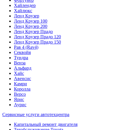
Фортунер
Хайлендер
Хайлюкс
Ленд Крузер
Ленд Крузер 100
Ленд Крузер 200
Ленд Крузер Прадо
Ленд Крузер Прадо 120
Ленд Крузер Прадо 150
Рав 4 (Rav4)
Секвойя
Тундра
Венза
Альфард
Хайс
Авенсис
Камри
Королла
Версо
Ярис
Аурис
Сервисные услуги автотехцентра
Капитальный ремонт двигателя
Техобслуживание Toyota