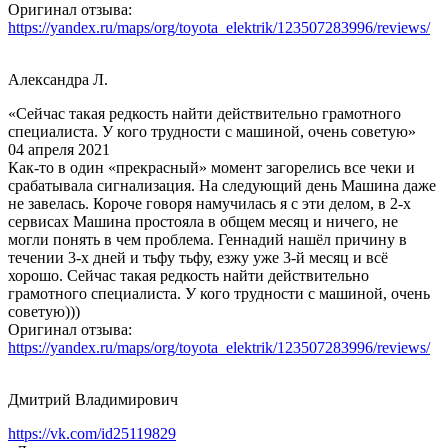
Оригинал отзыва:
https://yandex.ru/maps/org/toyota_elektrik/123507283996/reviews/
Александра Л.
«Сейчас такая редкость найти действительно грамотного
специалиста. У кого трудности с машиной, очень советую»
04 апреля 2021
Как-то в один «прекрасный» момент загорелись все чеки и
срабатывала сигнализация. На следующий день Машина даже
не завелась. Короче говоря намучилась я с эти делом, в 2-х
сервисах Машина простояла в общем месяц и ничего, не
могли понять в чем проблема. Геннадий нашёл причину в
течении 3-х дней и тьфу тьфу, езжу уже 3-й месяц и всё
хорошо. Сейчас такая редкость найти действительно
грамотного специалиста. У кого трудности с машиной, очень
советую)))
Оригинал отзыва:
https://yandex.ru/maps/org/toyota_elektrik/123507283996/reviews/
Дмитрий Владимирович
https://vk.com/id25119829