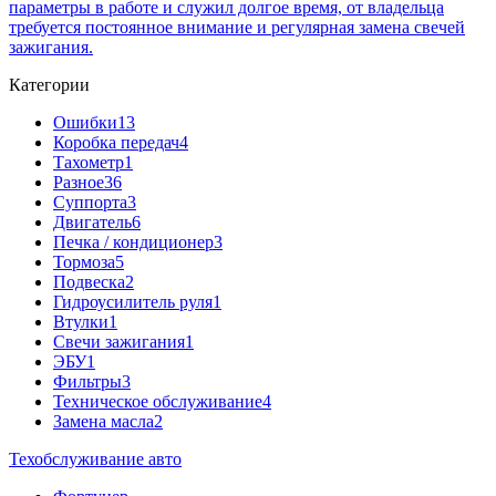
параметры в работе и служил долгое время, от владельца
требуется постоянное внимание и регулярная замена свечей
зажигания.
Категории
Ошибки
13
Коробка передач
4
Тахометр
1
Разное
36
Cуппорта
3
Двигатель
6
Печка / кондиционер
3
Тормоза
5
Подвеска
2
Гидроусилитель руля
1
Втулки
1
Свечи зажигания
1
ЭБУ
1
Фильтры
3
Техническое обслуживание
4
Замена масла
2
Техобслуживание авто