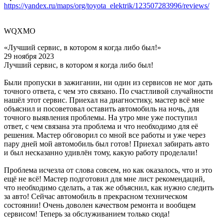
https://yandex.ru/maps/org/toyota_elektrik/123507283996/reviews/
WQXMO
«Лучший сервис, в котором я когда либо был!»
29 ноября 2023
Лучший сервис, в котором я когда либо был!
Были пропуски в зажигании, ни один из сервисов не мог дать
точного ответа, с чем это связано. По счастливой случайности
нашёл этот сервис. Приехал на диагностику, мастер всё мне
объяснил и посоветовал оставить автомобиль на ночь, для
точного выявления проблемы. На утро мне уже поступил
ответ, с чем связана эта проблема и что необходимо для её
решения. Мастер обговорил со мной все работы и уже через
пару дней мой автомобиль был готов! Приехал забирать авто
и был несказанно удивлён тому, какую работу проделали!
Проблема исчезла от слова совсем, но как оказалось, что и это
ещё не всё! Мастер подготовил для мне лист рекомендаций,
что необходимо сделать, а так же объяснил, как нужно следить
за авто! Сейчас автомобиль в прекрасном техническом
состоянии! Очень доволен качеством ремонта и вообщем
сервисом! Теперь за обслуживанием только сюда!