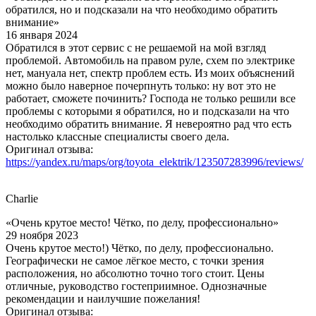
обратился, но и подсказали на что необходимо обратить
внимание»
16 января 2024
Обратился в этот сервис с не решаемой на мой взгляд
проблемой. Автомобиль на правом руле, схем по электрике
нет, мануала нет, спектр проблем есть. Из моих объяснений
можно было наверное почерпнуть только: ну вот это не
работает, сможете починить? Господа не только решили все
проблемы с которыми я обратился, но и подсказали на что
необходимо обратить внимание. Я невероятно рад что есть
настолько классные специалисты своего дела.
Оригинал отзыва:
https://yandex.ru/maps/org/toyota_elektrik/123507283996/reviews/
Charlie
«Очень крутое место! Чётко, по делу, профессионально»
29 ноября 2023
Очень крутое место!) Чётко, по делу, профессионально.
Географически не самое лёгкое место, с точки зрения
расположения, но абсолютно точно того стоит. Цены
отличные, руководство гостеприимное. Однозначные
рекомендации и наилучшие пожелания!
Оригинал отзыва: