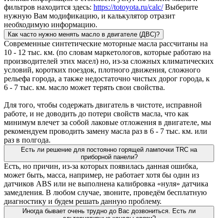
фильтров находится здесь:
https://totoyota.ru/calc/
Выберите
нужную Вам модификацию, и калькулятор отразит
необходимую информацию.
Как часто нужно менять масло в двигателе (ДВС)?
Современные синтетические моторные масла рассчитаны на
10 - 12 тыс. км. (по словам маркетологов, которые работаю на
производителей этих масел) но, из-за сложных климатических
условий, коротких поездок, плотного движения, сложного
рельефа города, а также недостаточно чистых дорог города, к
6 - 7 тыс. км. масло может терять свои свойства.
Для того, чтобы содержать двигатель в чистоте, исправной
работе, и не доводить до потери свойств масла, что как
минимум влечет за собой лаковые отложения в двигателе, мы
рекомендуем проводить замену масла раз в 6 - 7 тыс. км. или
раз в полгода.
Есть ли решение для постоянно горящей лампочки TRC на
приборной панели?
Есть, но причин, из-за которых появилась данная ошибка,
может быть, масса, например, не работает хотя бы один из
датчиков ABS или не выполнена калибровка «нуля» датчика
замедления. В любом случае, звоните, проведём бесплатную
диагностику и будем решать данную проблему.
Иногда бывает очень трудно до Вас дозвониться. Есть ли