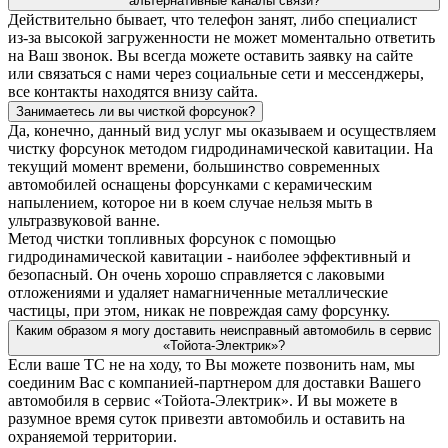
альтернативные каналы связи?
Действительно бывает, что телефон занят, либо специалист
из-за высокой загруженности не может моментально ответить
на Ваш звонок. Вы всегда можете оставить заявку на сайте
или связаться с нами через социальные сети и мессенджеры,
все контакты находятся внизу сайта.
Занимаетесь ли вы чисткой форсунок?
Да, конечно, данный вид услуг мы оказываем и осуществляем
чистку форсунок методом гидродинамической кавитации. На
текущий момент времени, большинство современных
автомобилей оснащены форсунками с керамическим
напылением, которое ни в коем случае нельзя мыть в
ультразвуковой ванне.
Метод чистки топливных форсунок с помощью
гидродинамической кавитации - наиболее эффективный и
безопасный. Он очень хорошо справляется с лаковыми
отложениями и удаляет намагниченные металлические
частицы, при этом, никак не повреждая саму форсунку.
Каким образом я могу доставить неисправный автомобиль в сервис
«Тойота-Электрик»?
Если ваше ТС не на ходу, то Вы можете позвонить нам, мы
соединим Вас с компанией-партнером для доставки Вашего
автомобиля в сервис «Тойота-Электрик». И вы можете в
разумное время суток привезти автомобиль и оставить на
охраняемой территории.