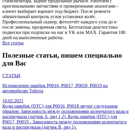
стабилизатора, задние продольные рычаги. Работаем с
оригинальными запчастями и проверенными аналогами -
клиент выбирает вариант под бюджет. После ремонта
обязательный контроль углов установки колёс.
Профессиональный сканер, фотоотчёт каждого узла до и
после замены, прозрачная смета. Бесплатная диагностика
подвески при подписке на нас в VK или MAX. Гарантия 180
дней на выполненные работы.
Все статьи
Полезные статьи, пишем специально
для Вас
СТАТЬИ
Исправление ошибок P0016, P0017, P0018, P0019 на
автомобилях Тойота
10.02.2021
Коды ошибок (DTC) для P0016, P0018 звучат следующим
образом: Зависимость между положениями коленчатого вала и
распредвала (датчик A, ряд 1,2). Коды ошибок (DTC) для
P0017, P0019 - Зависимость между положениями коленчатого
вала и распредвала (датчик B, ряд 1).