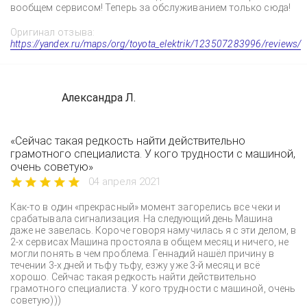
вообщем сервисом! Теперь за обслуживанием только сюда!
Оригинал отзыва:
https://yandex.ru/maps/org/toyota_elektrik/123507283996/reviews/
Александра Л.
«Сейчас такая редкость найти действительно
грамотного специалиста. У кого трудности с машиной,
очень советую»
04 апреля 2021
Как-то в один «прекрасный» момент загорелись все чеки и
срабатывала сигнализация. На следующий день Машина
даже не завелась. Короче говоря намучилась я с эти делом, в
2-х сервисах Машина простояла в общем месяц и ничего, не
могли понять в чем проблема. Геннадий нашёл причину в
течении 3-х дней и тьфу тьфу, езжу уже 3-й месяц и всё
хорошо. Сейчас такая редкость найти действительно
грамотного специалиста. У кого трудности с машиной, очень
советую)))