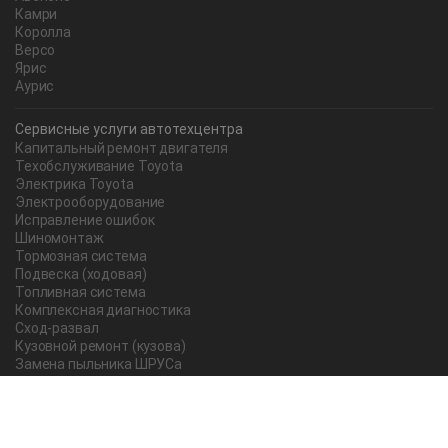
Камри
Королла
Версо
Ярис
Аурис
Сервисные услуги автотехцентра
Капитальный ремонт двигателя
Техобслуживание Toyota
Электрика Toyota
Электрооборудование
Исправление ошибок
Шиномонтаж
Тормозная система
Подвеска (ходовая)
Топливная система
Комплексная диагностика
Сход-развал
Кузовной ремонт (кузова)
Замена пыльника ШРУСа
Рычаг ручного тормоза
Редуктор
Прокладка поддона
Насос ГУР