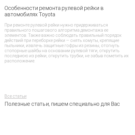
Особенности ремонта рулевой рейки в
Т
автомобилях Toyota
«Т
т
При ремонте рулевой рейки нужно придерживаться
ко
правильного пошагового алгоритма демонтажа ее
пр
элементов. Также важно соблюдать правильный порядок
аг
действий при переборке рейки — снять хомуты, крепящие
со
пыльники, извлечь защитные гофры из резины, отогнуть
пр
стопорные шайбы на основании рулевой тяги, открутить
бе
последнюю из рейки, открутить трубки, не забыв пометить их
мо
расположение.
Все статьи
Полезные статьи, пишем специально для Вас