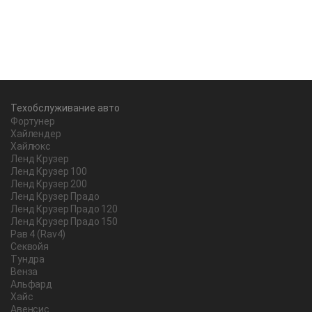
Техобслуживание авто
Фортунер
Хайлендер
Хайлюкс
Ленд Крузер
Ленд Крузер 100
Ленд Крузер 200
Ленд Крузер Прадо
Ленд Крузер Прадо 120
Ленд Крузер Прадо 150
Рав 4 (Rav4)
Секвойя
Тундра
Венза
Альфард
Хайс
Авенсис