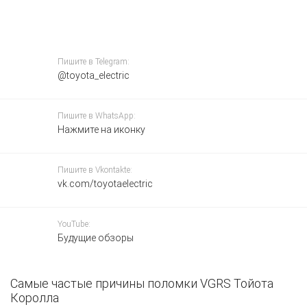
Пишите в Telegram:
@toyota_electric
Пишите в WhatsApp:
Нажмите на иконку
Пишите в Vkontakte:
vk.com/toyotaelectric
YouTube:
Будущие обзоры
Самые частые причины поломки VGRS Тойота
З
Королла
Х