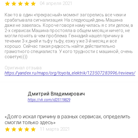
04 апреля 2021
Как-то в один «прекрасный» момент загорелись все чеки и
срабатывала сигнализация. На следующий день Машина
даже не завелась. Короче говоря намучилась я с эти делом, в
2-х сервисах Машина простояла в общем месяц и ничего, не
могли понять в чем проблема. Геннадий нашёл причину в
течении 3-х дней и тьфу тьфу, езжу уже 3-й месяц и всё
хорошо. Сейчас такая редкость найти действительно
грамотного специалиста. У кого трудности с машиной, очень
советую)))
Оригинал отзыва:
https://yandex.ru/maps/org/toyota_elektrik/123507283996/reviews/
Дмитрий Владимирович
https://vk.com/id25119829
«Долго искал причину в разных сервисах, определить
смогли только здесь»
11 марта 2021