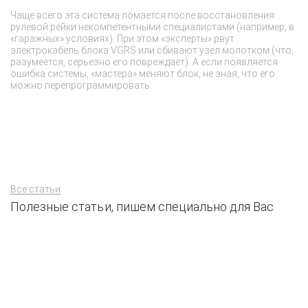
Чаще всего эта система ломается после восстановления
Ез
рулевой рейки некомпетентными специалистами (например, в
зр
«гаражных» условиях). При этом «эксперты» рвут
с 
электрокабель блока VGRS или сбивают узел молотком (что,
ка
разумеется, серьезно его повреждает). А если появляется
об
ошибка системы, «мастера» меняют блок, не зная, что его
Р
можно перепрограммировать.
жи
от
за
Все статьи
Полезные статьи, пишем специально для Вас