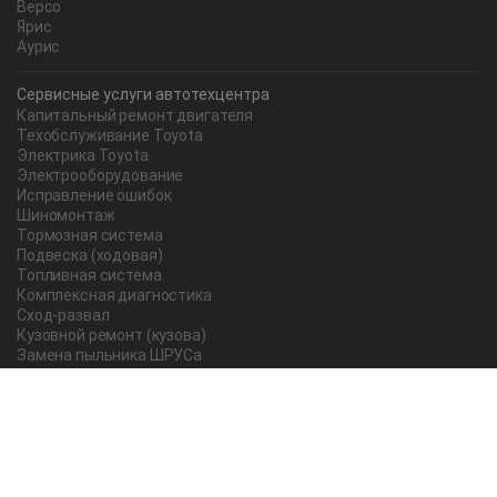
Версо
Ярис
Аурис
Сервисные услуги автотехцентра
Капитальный ремонт двигателя
Техобслуживание Toyota
Электрика Toyota
Электрооборудование
Исправление ошибок
Шиномонтаж
Тормозная система
Подвеска (ходовая)
Топливная система
Комплексная диагностика
Сход-развал
Кузовной ремонт (кузова)
Замена пыльника ШРУСа
Рычаг ручного тормоза
Редуктор
Прокладка поддона
Насос ГУР
Чистка дроссельной заслонки
Lexus
Регулировка подшипника