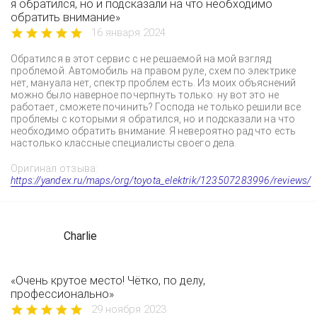
я обратился, но и подсказали на что необходимо
обратить внимание»
16 января 2024
Обратился в этот сервис с не решаемой на мой взгляд
проблемой. Автомобиль на правом руле, схем по электрике
нет, мануала нет, спектр проблем есть. Из моих объяснений
можно было наверное почерпнуть только: ну вот это не
работает, сможете починить? Господа не только решили все
проблемы с которыми я обратился, но и подсказали на что
необходимо обратить внимание. Я невероятно рад что есть
настолько классные специалисты своего дела.
Оригинал отзыва:
https://yandex.ru/maps/org/toyota_elektrik/123507283996/reviews/
Charlie
«Очень крутое место! Чётко, по делу,
профессионально»
29 ноября 2023