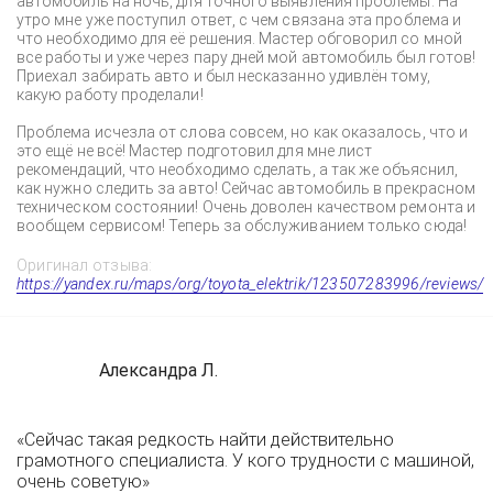
автомобиль на ночь, для точного выявления проблемы. На
утро мне уже поступил ответ, с чем связана эта проблема и
что необходимо для её решения. Мастер обговорил со мной
все работы и уже через пару дней мой автомобиль был готов!
Приехал забирать авто и был несказанно удивлён тому,
какую работу проделали!
Проблема исчезла от слова совсем, но как оказалось, что и
это ещё не всё! Мастер подготовил для мне лист
рекомендаций, что необходимо сделать, а так же объяснил,
как нужно следить за авто! Сейчас автомобиль в прекрасном
техническом состоянии! Очень доволен качеством ремонта и
вообщем сервисом! Теперь за обслуживанием только сюда!
Оригинал отзыва:
https://yandex.ru/maps/org/toyota_elektrik/123507283996/reviews/
Александра Л.
«Сейчас такая редкость найти действительно
грамотного специалиста. У кого трудности с машиной,
очень советую»