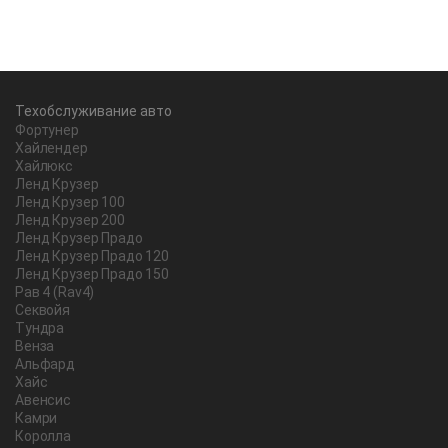
Техобслуживание авто
Фортунер
Хайлендер
Хайлюкс
Ленд Крузер
Ленд Крузер 100
Ленд Крузер 200
Ленд Крузер Прадо
Ленд Крузер Прадо 120
Ленд Крузер Прадо 150
Рав 4 (Rav4)
Секвойя
Тундра
Венза
Альфард
Хайс
Авенсис
Камри
Королла