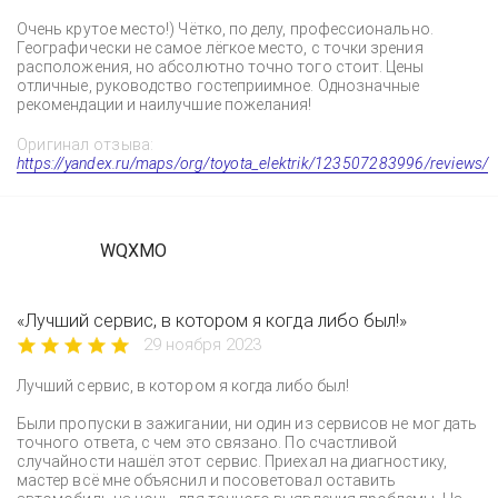
Очень крутое место!) Чётко, по делу, профессионально.
Географически не самое лёгкое место, с точки зрения
расположения, но абсолютно точно того стоит. Цены
отличные, руководство гостеприимное. Однозначные
рекомендации и наилучшие пожелания!
Оригинал отзыва:
https://yandex.ru/maps/org/toyota_elektrik/123507283996/reviews/
WQXMO
«Лучший сервис, в котором я когда либо был!»
29 ноября 2023
Лучший сервис, в котором я когда либо был!
Были пропуски в зажигании, ни один из сервисов не мог дать
точного ответа, с чем это связано. По счастливой
случайности нашёл этот сервис. Приехал на диагностику,
мастер всё мне объяснил и посоветовал оставить