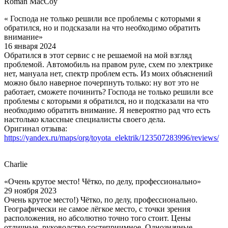
Roman MacCoy
« Господа не только решили все проблемы с которыми я
обратился, но и подсказали на что необходимо обратить
внимание»
16 января 2024
Обратился в этот сервис с не решаемой на мой взгляд
проблемой. Автомобиль на правом руле, схем по электрике
нет, мануала нет, спектр проблем есть. Из моих объяснений
можно было наверное почерпнуть только: ну вот это не
работает, сможете починить? Господа не только решили все
проблемы с которыми я обратился, но и подсказали на что
необходимо обратить внимание. Я невероятно рад что есть
настолько классные специалисты своего дела.
Оригинал отзыва:
https://yandex.ru/maps/org/toyota_elektrik/123507283996/reviews/
Charlie
«Очень крутое место! Чётко, по делу, профессионально»
29 ноября 2023
Очень крутое место!) Чётко, по делу, профессионально.
Географически не самое лёгкое место, с точки зрения
расположения, но абсолютно точно того стоит. Цены
отличные, руководство гостеприимное. Однозначные