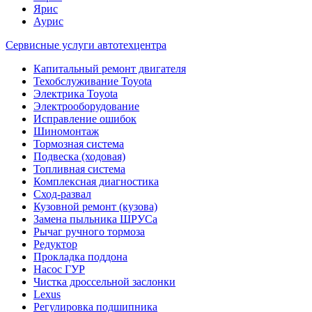
Ярис
Аурис
Сервисные услуги автотехцентра
Капитальный ремонт двигателя
Техобслуживание Toyota
Электрика Toyota
Электрооборудование
Исправление ошибок
Шиномонтаж
Тормозная система
Подвеска (ходовая)
Топливная система
Комплексная диагностика
Сход-развал
Кузовной ремонт (кузова)
Замена пыльника ШРУСа
Рычаг ручного тормоза
Редуктор
Прокладка поддона
Насос ГУР
Чистка дроссельной заслонки
Lexus
Регулировка подшипника