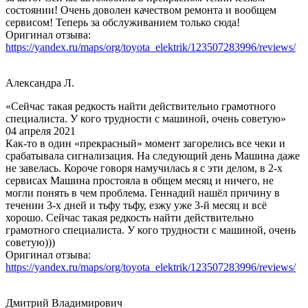
состоянии! Очень доволен качеством ремонта и вообщем
сервисом! Теперь за обслуживанием только сюда!
Оригинал отзыва:
https://yandex.ru/maps/org/toyota_elektrik/123507283996/reviews/
Александра Л.
«Сейчас такая редкость найти действительно грамотного
специалиста. У кого трудности с машиной, очень советую»
04 апреля 2021
Как-то в один «прекрасный» момент загорелись все чеки и
срабатывала сигнализация. На следующий день Машина даже
не завелась. Короче говоря намучилась я с эти делом, в 2-х
сервисах Машина простояла в общем месяц и ничего, не
могли понять в чем проблема. Геннадий нашёл причину в
течении 3-х дней и тьфу тьфу, езжу уже 3-й месяц и всё
хорошо. Сейчас такая редкость найти действительно
грамотного специалиста. У кого трудности с машиной, очень
советую)))
Оригинал отзыва:
https://yandex.ru/maps/org/toyota_elektrik/123507283996/reviews/
Дмитрий Владимирович