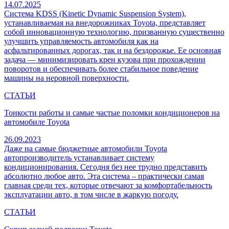
14.07.2025
Система KDSS (Kinetic Dynamic Suspension System),
устанавливаемая на внедорожниках Toyota, представляет
собой инновационную технологию, призванную существенно
улучшить управляемость автомобиля как на
асфальтированных дорогах, так и на бездорожье. Ее основная
задача — минимизировать крен кузова при прохождении
поворотов и обеспечивать более стабильное поведение
машины на неровной поверхности.
СТАТЬИ
Тонкости работы и самые частые поломки кондиционеров на
автомобиле Toyota
26.09.2023
Даже на самые бюджетные автомобили Toyota
автопроизводитель устанавливает систему
кондиционирования. Сегодня без нее трудно представить
абсолютно любое авто. Эта система – практически самая
главная среди тех, которые отвечают за комфортабельность
эксплуатации авто, в том числе в жаркую погоду.
СТАТЬИ