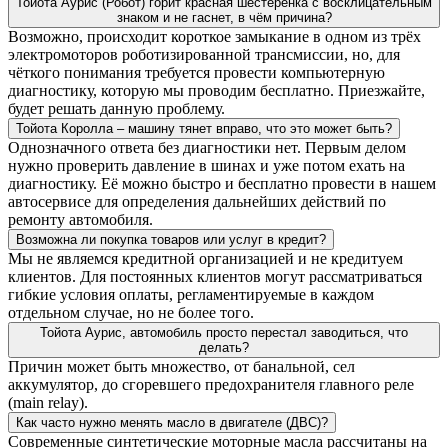
Тойота Аурис (Робот) горит красная шестерёнка с восклицательным
знаком и не гаснет, в чём причина?
Возможно, происходит короткое замыкание в одном из трёх
электромоторов роботизированной трансмиссии, но, для
чёткого понимания требуется провести компьютерную
диагностику, которую мы проводим бесплатно. Приезжайте,
будет решать данную проблему.
Тойота Королла – машину тянет вправо, что это может быть?
Однозначного ответа без диагностики нет. Первым делом
нужно проверить давление в шинах и уже потом ехать на
диагностику. Её можно быстро и бесплатно провести в нашем
автосервисе для определения дальнейших действий по
ремонту автомобиля.
Возможна ли покупка товаров или услуг в кредит?
Мы не являемся кредитной организацией и не кредитуем
клиентов. Для постоянных клиентов могут рассматриваться
гибкие условия оплаты, регламентируемые в каждом
отдельном случае, но не более того.
Тойота Аурис, автомобиль просто перестал заводиться, что
делать?
Причин может быть множество, от банальной, сел
аккумулятор, до сгоревшего предохранителя главного реле
(main relay).
Как часто нужно менять масло в двигателе (ДВС)?
Современные синтетические моторные масла рассчитаны на