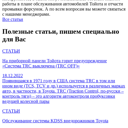
работы в плане обслуживания автомобилей Тойота и отчасти
промывки форсунок. А по всем вопросам вы можете связаться
с нашими менеджерами.
Все статьи
Полезные статьи, пишем специально
для Вас
СТАТЬИ
На приборной панели Тойота горит предупреждение
«Система TRC выключена (TRC OFF)»
18.12.2022
Появившаяся в 1971 году в США система TRC в том или
ином виде (TCS, TCV и др.) используется в различных марках
авто, в частности, в Toyota. TRC (Traction Control, по-русски –
контроль тяги) – это алгоритм автоконтроля пробуксовки
ведущей колесной пары
СТАТЬИ
Обслуживание системы KDSS внедорожников Toyota