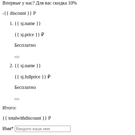
Впервые у нас? Для вас скидка 10%
-
{{ discount }}
Р
{{ sj.name }}
{{ sj.price }} ₽
Бесплатно
{{ sj.name }}
{{ sj.fullprice }} ₽
Бесплатно
Итого:
{{ totalwithdiscount }}
Р
Имя
*