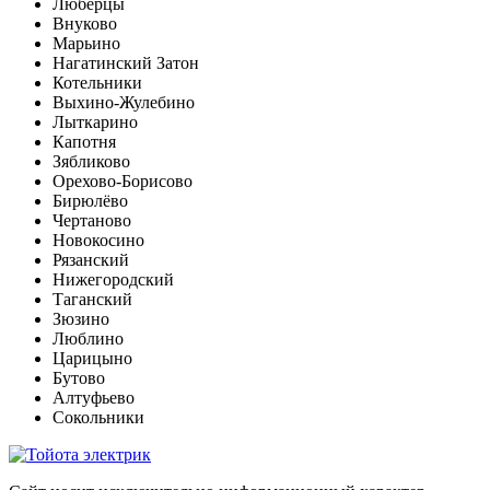
Люберцы
Внуково
Марьино
Нагатинский Затон
Котельники
Выхино-Жулебино
Лыткарино
Капотня
Зябликово
Орехово-Борисово
Бирюлёво
Чертаново
Новокосино
Рязанский
Нижегородский
Таганский
Зюзино
Люблино
Царицыно
Бутово
Алтуфьево
Сокольники