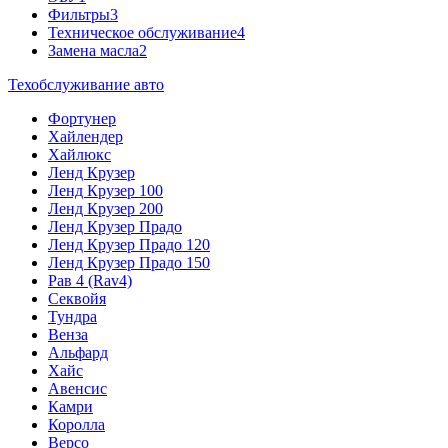
Фильтры
3
Техническое обслуживание
4
Замена масла
2
Техобслуживание авто
Фортунер
Хайлендер
Хайлюкс
Ленд Крузер
Ленд Крузер 100
Ленд Крузер 200
Ленд Крузер Прадо
Ленд Крузер Прадо 120
Ленд Крузер Прадо 150
Рав 4 (Rav4)
Секвойя
Тундра
Венза
Альфард
Хайс
Авенсис
Камри
Королла
Версо