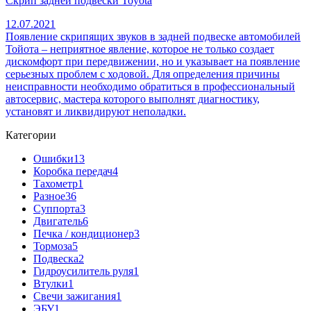
Скрип задней подвески Toyota
12.07.2021
Появление скрипящих звуков в задней подвеске автомобилей
Тойота – неприятное явление, которое не только создает
дискомфорт при передвижении, но и указывает на появление
серьезных проблем с ходовой. Для определения причины
неисправности необходимо обратиться в профессиональный
автосервис, мастера которого выполнят диагностику,
установят и ликвидируют неполадки.
Категории
Ошибки
13
Коробка передач
4
Тахометр
1
Разное
36
Cуппорта
3
Двигатель
6
Печка / кондиционер
3
Тормоза
5
Подвеска
2
Гидроусилитель руля
1
Втулки
1
Свечи зажигания
1
ЭБУ
1