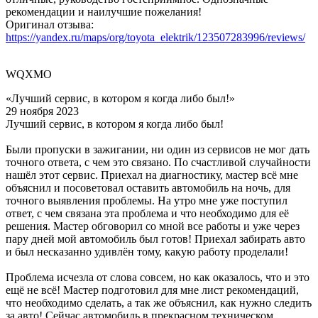
рекомендации и наилучшие пожелания!
Оригинал отзыва:
https://yandex.ru/maps/org/toyota_elektrik/123507283996/reviews/
WQXMO
«Лучший сервис, в котором я когда либо был!»
29 ноября 2023
Лучший сервис, в котором я когда либо был!
Были пропуски в зажигании, ни один из сервисов не мог дать
точного ответа, с чем это связано. По счастливой случайности
нашёл этот сервис. Приехал на диагностику, мастер всё мне
объяснил и посоветовал оставить автомобиль на ночь, для
точного выявления проблемы. На утро мне уже поступил
ответ, с чем связана эта проблема и что необходимо для её
решения. Мастер обговорил со мной все работы и уже через
пару дней мой автомобиль был готов! Приехал забирать авто
и был несказанно удивлён тому, какую работу проделали!
Проблема исчезла от слова совсем, но как оказалось, что и это
ещё не всё! Мастер подготовил для мне лист рекомендаций,
что необходимо сделать, а так же объяснил, как нужно следить
за авто! Сейчас автомобиль в прекрасном техническом