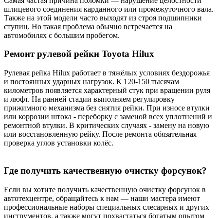
Самая частая причина поломки — нарушение целостности
шлицевого соединения карданного или промежуточного вала.
Также на этой модели часто выходят из строя подшипники
ступиц. Но такая проблема обычно встречается на
автомобилях с большим пробегом.
Ремонт рулевой рейки Toyota Hilux
Рулевая рейка Hilux работает в тяжёлых условиях бездорожья
и постоянных ударных нагрузок. К 120-150 тысячам
километров появляется характерный стук при вращении руля
и люфт. На ранней стадии выполняем регулировку
прижимного механизма без снятия рейки. При износе втулки
или коррозии штока - переборку с заменой всех уплотнений и
ремонтной втулки. В критических случаях - замену на новую
или восстановленную рейку. После ремонта обязательная
проверка углов установки колёс.
Где получить качественную очистку форсунок?
Если вы хотите получить качественную очистку форсунок в
автотехцентре, обращайтесь к нам — наши мастера имеют
профессиональные наборы специальных слесарных и других
инструментов, а также могут похвастаться богатым опытом