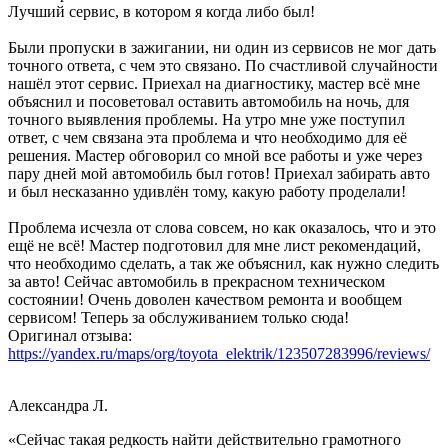
Лучший сервис, в котором я когда либо был!
Были пропуски в зажигании, ни один из сервисов не мог дать
точного ответа, с чем это связано. По счастливой случайности
нашёл этот сервис. Приехал на диагностику, мастер всё мне
объяснил и посоветовал оставить автомобиль на ночь, для
точного выявления проблемы. На утро мне уже поступил
ответ, с чем связана эта проблема и что необходимо для её
решения. Мастер обговорил со мной все работы и уже через
пару дней мой автомобиль был готов! Приехал забирать авто
и был несказанно удивлён тому, какую работу проделали!
Проблема исчезла от слова совсем, но как оказалось, что и это
ещё не всё! Мастер подготовил для мне лист рекомендаций,
что необходимо сделать, а так же объяснил, как нужно следить
за авто! Сейчас автомобиль в прекрасном техническом
состоянии! Очень доволен качеством ремонта и вообщем
сервисом! Теперь за обслуживанием только сюда!
Оригинал отзыва:
https://yandex.ru/maps/org/toyota_elektrik/123507283996/reviews/
Александра Л.
«Сейчас такая редкость найти действительно грамотного