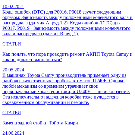
10.02.2021
Коды ошибок (DTC) для P0016, P0018 звучат следующим
образом: Зависимость между положениями коленчатого вала и
распредвала (датчик A, ряд 1,2). Коды ошибок (DTC) для
P0017, P0019 - Зависимость между положениями коленчатого
вала и распредвала (датчик B, ряд 1).
СТАТЬИ
Как понять, что пора проводить ремонт АКПП Toyota Camry и
как он должен выполняться?
20.05.2024
В машинах Toyota Camry производитель применяет одну из
наиболее качественных коробок-автоматов U240E. Однако
любой механизм со временем утрачивает свои
первоначальные характеристики, и U240E — не исключение.
Эта исключительно надежная коробка тоже нуждается в
своевременном обслуживании и ремонте.
СТАТЬИ
Замена задней стойки Тойота Камри
24.06.2024