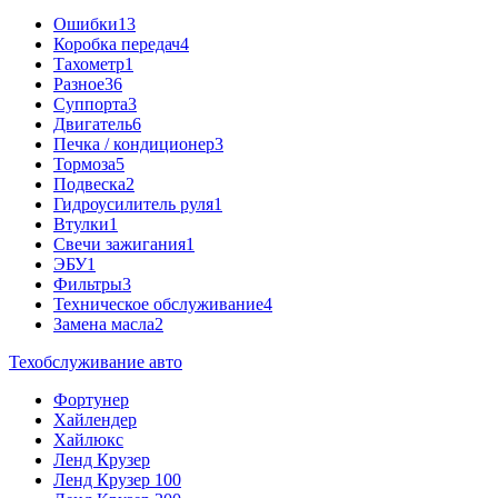
Ошибки
13
Коробка передач
4
Тахометр
1
Разное
36
Cуппорта
3
Двигатель
6
Печка / кондиционер
3
Тормоза
5
Подвеска
2
Гидроусилитель руля
1
Втулки
1
Свечи зажигания
1
ЭБУ
1
Фильтры
3
Техническое обслуживание
4
Замена масла
2
Техобслуживание авто
Фортунер
Хайлендер
Хайлюкс
Ленд Крузер
Ленд Крузер 100