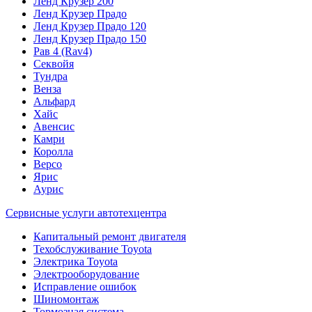
Ленд Крузер 200
Ленд Крузер Прадо
Ленд Крузер Прадо 120
Ленд Крузер Прадо 150
Рав 4 (Rav4)
Секвойя
Тундра
Венза
Альфард
Хайс
Авенсис
Камри
Королла
Версо
Ярис
Аурис
Сервисные услуги автотехцентра
Капитальный ремонт двигателя
Техобслуживание Toyota
Электрика Toyota
Электрооборудование
Исправление ошибок
Шиномонтаж
Тормозная система