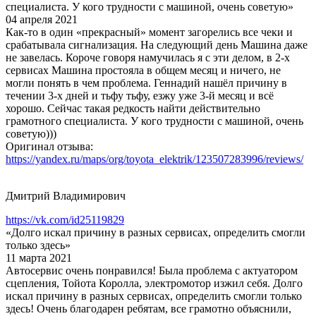
специалиста. У кого трудности с машиной, очень советую»
04 апреля 2021
Как-то в один «прекрасный» момент загорелись все чеки и
срабатывала сигнализация. На следующий день Машина даже
не завелась. Короче говоря намучилась я с эти делом, в 2-х
сервисах Машина простояла в общем месяц и ничего, не
могли понять в чем проблема. Геннадий нашёл причину в
течении 3-х дней и тьфу тьфу, езжу уже 3-й месяц и всё
хорошо. Сейчас такая редкость найти действительно
грамотного специалиста. У кого трудности с машиной, очень
советую)))
Оригинал отзыва:
https://yandex.ru/maps/org/toyota_elektrik/123507283996/reviews/
Дмитрий Владимирович
https://vk.com/id25119829
«Долго искал причину в разных сервисах, определить смогли
только здесь»
11 марта 2021
Автосервис очень понравился! Была проблема с актуатором
сцепления, Тойота Королла, электромотор изжил себя. Долго
искал причину в разных сервисах, определить смогли только
здесь! Очень благодарен ребятам, все грамотно объяснили,