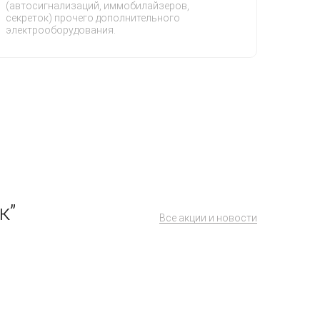
(автосигнализаций, иммобилайзеров,
секреток) прочего дополнительного
электрооборудования.
к”
Все акции и новости