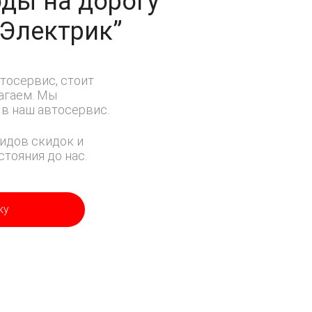
ды на дорогу
-Электрик”
тосервис, стоит
лагаем. Мы
в наш автосервис.
идов скидок и
тояния до нас.
ку