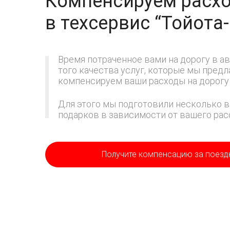
Компенсируем расхо
в техсервис
“Тойота
Время потраченное вами на дорогу в ав
того качества услуг, которые мы пред
компенсируем ваши расходы на дорогу 
Для этого мы подготовили несколько в
подарков в зависимости от вашего расс
Получите компенсацию
за поезд