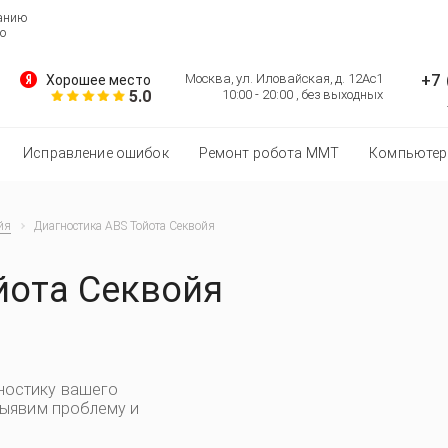
ванию
о
+7 
Москва, ул. Иловайская, д. 12Ас1
Хорошее место
5.0
10:00 - 20:00 , без выходных
Исправление ошибок
Ремонт робота MMT
Компьютер
йя
Диагностика ABS Тойота Секвойя
йота Секвойя
ностику вашего
выявим проблему и