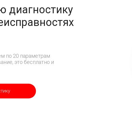
ю диагностику
неисправностях
м по 20 параметрам
ние, это бесплатно и
стику