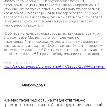
мастер всё мне объяснил и посоветовал оставить
автомобиль на ночь, для точного выявления проблемы. На
утро мне уже поступил ответ, с чем связана эта проблема и
что необходимо для её решения. Мастер обговорил со мной
все работы и уже через пару дней мой автомобиль был готов!
Приехал забирать авто и был несказанно удивлён тому,
какую работу проделали!
Проблема исчезла от слова совсем, но как оказалось, что и
это ещё не всё! Мастер подготовил для мне лист
рекомендаций, что необходимо сделать, а так же объяснил,
как нужно следить за авто! Сейчас автомобиль в прекрасном
техническом состоянии! Очень доволен качеством ремонта и
вообщем сервисом! Теперь за обслуживанием только сюда!
Оригинал отзыва:
https://yandex.ru/maps/org/toyota_elektrik/123507283996/reviews/
Александра Л.
«Сейчас такая редкость найти действительно
грамотного специалиста. У кого трудности с машиной,