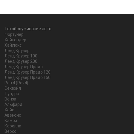
Техобслуживание авто
Фортунер
Хайлендер
Хайлюкс
Ленд Крузер
Ленд Крузер 100
Ленд Крузер 200
Ленд Крузер Прадо
Ленд Крузер Прадо 120
Ленд Крузер Прадо 150
Рав 4 (Rav4)
Секвойя
Тундра
Венза
Альфард
Хайс
Авенсис
Камри
Королла
Версо