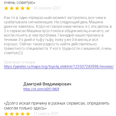
очень советую»
04 апреля 2021
Как-то в один «прекрасный» момент загорелись все чеки и
срабатывала сигнализация. На следующий день Машина
даже не завелась. Короче говоря намучилась я с эти делом, в
2-х сервисах Машина простояла в общем месяц и ничего, не
могли понять в чем проблема. Геннадий нашёл причину в
течении 3-х дней и тьфу тьфу, езжу уже 3-й месяц и всё
хорошо. Сейчас такая редкость найти действительно
грамотного специалиста. У кого трудности с машиной, очень
советую)))
Оригинал отзыва:
https://yandex.ru/maps/org/toyota_elektrik/123507283996/reviews/
Дмитрий Владимирович
https://vk.com/id25119829
«Долго искал причину в разных сервисах, определить
смогли только здесь»
11 марта 2021