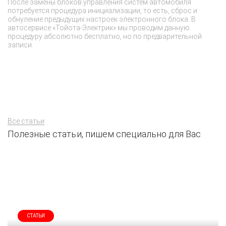
После замены блоков управления систем автомобиля
В
потребуется процедура инициализации, то есть, сброс и
мо
обнуление предыдущих настроек электронного блока. В
сб
автосервисе «Тойота-Электрик» мы проводим данную
эк
процедуру абсолютно бесплатно, но по предварительной
от
записи.
с
не
сц
Все статьи
Полезные статьи, пишем специально для Вас
СТАТЬИ