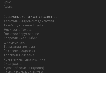
Ярис
Аурис
Сервисные услуги автотехцентра
Капитальный ремонт двигателя
Техобслуживание Toyota
Электрика Toyota
Электрооборудование
Исправление ошибок
Шиномонтаж
Тормозная система
Подвеска (ходовая)
Топливная система
Комплексная диагностика
Сход-развал
Кузовной ремонт (кузова)
Замена пыльника ШРУСа
Рычаг ручного тормоза
Редуктор
Прокладка поддона
Насос ГУР
Чистка дроссельной заслонки
Lexus
Регулировка подшипника