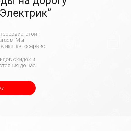
ды на дорогу
-Электрик”
тосервис, стоит
лагаем. Мы
в наш автосервис.
идов скидок и
тояния до нас.
ку