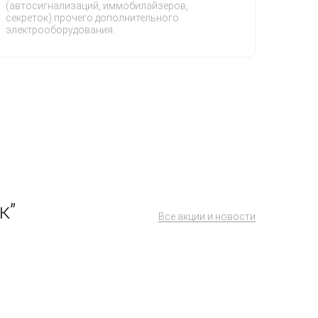
(автосигнализаций, иммобилайзеров,
секреток) прочего дополнительного
электрооборудования.
к”
Все акции и новости