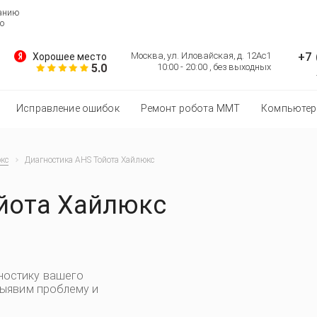
ванию
о
+7 
Москва, ул. Иловайская, д. 12Ас1
Хорошее место
5.0
10:00 - 20:00 , без выходных
Исправление ошибок
Ремонт робота MMT
Компьютер
кс
Диагностика AHS Тойота Хайлюкс
йота Хайлюкс
ностику вашего
выявим проблему и