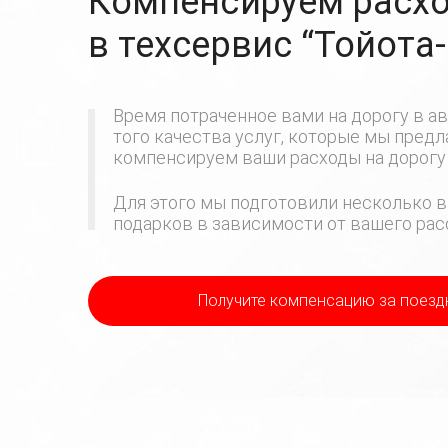
Компенсируем расхо
в техсервис
“Тойота
Время потраченное вами на дорогу в ав
того качества услуг, которые мы пред
компенсируем ваши расходы на дорогу 
Для этого мы подготовили несколько в
подарков в зависимости от вашего расс
Получите компенсацию
за поезд