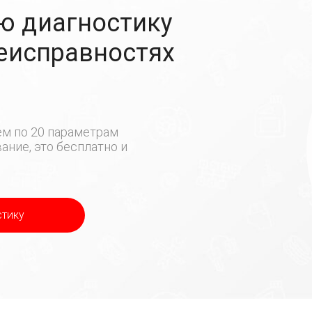
ю диагностику
неисправностях
м по 20 параметрам
ние, это бесплатно и
стику