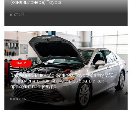
(кондиционера) Toyota
01.07.2021
СТАТЬИ
Замена топливного фильтра Toyota Camry V50:
когда менять, какой фильтр выбрать и как
проходит процедура
03.08.2026