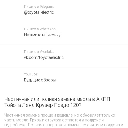
Пишите в Telegram:
@toyota_electric
Пишите в WhatsApp:
Нажмите на иконку
Пишите в Vkontakte:
vk.com/toyotaelectric
YouTube:
Будущие обзоры
Частичная или полная замена масла в АКПП
К
Тойота Ленд Крузер Прадо 120?
Во
ма
Частичная замена проще и дешевле, но обновляет только
«в
часть масла. Грязь и стружка остаются в поддоне и
вс
гидроблоке. Полная аппаратная замена со снятием поддона и