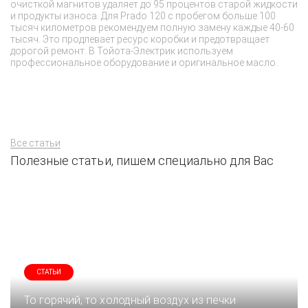
Ва
очисткой магнитов удаляет до 95 процентов старой жидкости
п
и продукты износа. Для Prado 120 с пробегом больше 100
а
тысяч километров рекомендуем полную замену каждые 40-60
тысяч. Это продлевает ресурс коробки и предотвращает
дорогой ремонт. В Тойота-Электрик используем
профессиональное оборудование и оригинальное масло.
Все статьи
Полезные статьи, пишем специально для Вас
СТАТЬИ
То горячий, то холодный воздух из печки