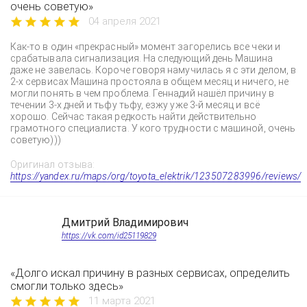
очень советую»
04 апреля 2021
Как-то в один «прекрасный» момент загорелись все чеки и
срабатывала сигнализация. На следующий день Машина
даже не завелась. Короче говоря намучилась я с эти делом, в
2-х сервисах Машина простояла в общем месяц и ничего, не
могли понять в чем проблема. Геннадий нашёл причину в
течении 3-х дней и тьфу тьфу, езжу уже 3-й месяц и всё
хорошо. Сейчас такая редкость найти действительно
грамотного специалиста. У кого трудности с машиной, очень
советую)))
Оригинал отзыва:
https://yandex.ru/maps/org/toyota_elektrik/123507283996/reviews/
Дмитрий Владимирович
https://vk.com/id25119829
«Долго искал причину в разных сервисах, определить
смогли только здесь»
11 марта 2021