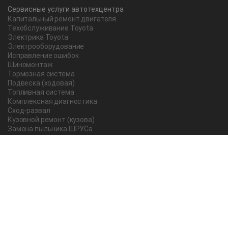
Сервисные услуги автотехцентра
Капитальный ремонт двигателя
Техобслуживание Toyota
Электрика Toyota
Электрооборудование
Исправление ошибок
Шиномонтаж
Тормозная система
Подвеска (ходовая)
Топливная система
Комплексная диагностика
Сход-развал
Кузовной ремонт (кузова)
Замена пыльника ШРУСа
Рычаг ручного тормоза
Редуктор
Прокладка поддона
Насос ГУР
Чистка дроссельной заслонки
Lexus
Регулировка подшипника
Замена масла в АКПП Тойота Рав 4
О компании