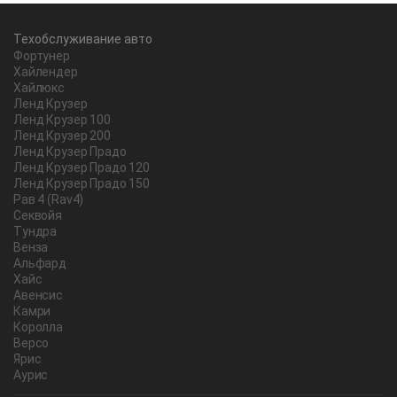
Техобслуживание авто
Фортунер
Хайлендер
Хайлюкс
Ленд Крузер
Ленд Крузер 100
Ленд Крузер 200
Ленд Крузер Прадо
Ленд Крузер Прадо 120
Ленд Крузер Прадо 150
Рав 4 (Rav4)
Секвойя
Тундра
Венза
Альфард
Хайс
Авенсис
Камри
Королла
Версо
Ярис
Аурис