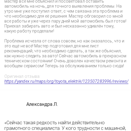
мастер всё мне объяснил и посоветовал оставить
автомобиль на ночь, для точного выявления проблемы. На
утро мне уже поступил ответ, с чем связана эта проблема и
что необходимо для её решения. Мастер обговорил со мной
все работы и уже через пару дней мой автомобиль был готов!
Приехал забирать авто и был несказанно удивлён тому,
какую работу проделали!
Проблема исчезла от слова совсем, но как оказалось, что и
это ещё не всё! Мастер подготовил для мне лист
рекомендаций, что необходимо сделать, а так же объяснил,
как нужно следить за авто! Сейчас автомобиль в прекрасном
техническом состоянии! Очень доволен качеством ремонта и
вообщем сервисом! Теперь за обслуживанием только сюда!
Оригинал отзыва:
https://yandex.ru/maps/org/toyota_elektrik/123507283996/reviews/
Александра Л.
«Сейчас такая редкость найти действительно
грамотного специалиста. У кого трудности с машиной,