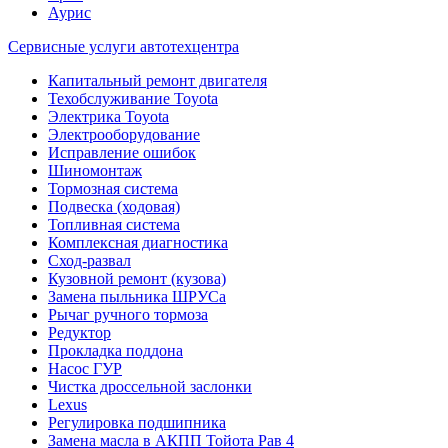
Аурис
Сервисные услуги автотехцентра
Капитальный ремонт двигателя
Техобслуживание Toyota
Электрика Toyota
Электрооборудование
Исправление ошибок
Шиномонтаж
Тормозная система
Подвеска (ходовая)
Топливная система
Комплексная диагностика
Сход-развал
Кузовной ремонт (кузова)
Замена пыльника ШРУСа
Рычаг ручного тормоза
Редуктор
Прокладка поддона
Насос ГУР
Чистка дроссельной заслонки
Lexus
Регулировка подшипника
Замена масла в АКПП Тойота Рав 4