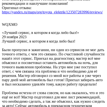
рекомендации и наилучшие пожелания!
Оригинал отзыва:
https://yandex.ru/maps/org/toyota_elektrik/123507283996/reviews/
WQXMO
«Лучший сервис, в котором я когда либо был!»
29 ноября 2023
Лучший сервис, в котором я когда либо был!
Были пропуски в зажигании, ни один из сервисов не мог дать
точного ответа, с чем это связано. По счастливой случайности
нашёл этот сервис. Приехал на диагностику, мастер всё мне
объяснил и посоветовал оставить автомобиль на ночь, для
точного выявления проблемы. На утро мне уже поступил
ответ, с чем связана эта проблема и что необходимо для её
решения. Мастер обговорил со мной все работы и уже через
пару дней мой автомобиль был готов! Приехал забирать авто
и был несказанно удивлён тому, какую работу проделали!
Проблема исчезла от слова совсем, но как оказалось, что и это
ещё не всё! Мастер подготовил для мне лист рекомендаций,
что необходимо сделать, а так же объяснил, как нужно следить
за авто! Сейчас автомобиль в прекрасном техническом