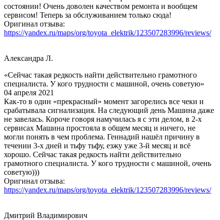
состоянии! Очень доволен качеством ремонта и вообщем
сервисом! Теперь за обслуживанием только сюда!
Оригинал отзыва:
https://yandex.ru/maps/org/toyota_elektrik/123507283996/reviews/
Александра Л.
«Сейчас такая редкость найти действительно грамотного
специалиста. У кого трудности с машиной, очень советую»
04 апреля 2021
Как-то в один «прекрасный» момент загорелись все чеки и
срабатывала сигнализация. На следующий день Машина даже
не завелась. Короче говоря намучилась я с эти делом, в 2-х
сервисах Машина простояла в общем месяц и ничего, не
могли понять в чем проблема. Геннадий нашёл причину в
течении 3-х дней и тьфу тьфу, езжу уже 3-й месяц и всё
хорошо. Сейчас такая редкость найти действительно
грамотного специалиста. У кого трудности с машиной, очень
советую)))
Оригинал отзыва:
https://yandex.ru/maps/org/toyota_elektrik/123507283996/reviews/
Дмитрий Владимирович