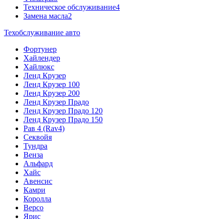
Техническое обслуживание
4
Замена масла
2
Техобслуживание авто
Фортунер
Хайлендер
Хайлюкс
Ленд Крузер
Ленд Крузер 100
Ленд Крузер 200
Ленд Крузер Прадо
Ленд Крузер Прадо 120
Ленд Крузер Прадо 150
Рав 4 (Rav4)
Секвойя
Тундра
Венза
Альфард
Хайс
Авенсис
Камри
Королла
Версо
Ярис