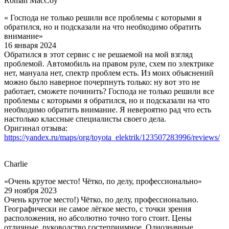
Roman MacCoy
« Господа не только решили все проблемы с которыми я
обратился, но и подсказали на что необходимо обратить
внимание»
16 января 2024
Обратился в этот сервис с не решаемой на мой взгляд
проблемой. Автомобиль на правом руле, схем по электрике
нет, мануала нет, спектр проблем есть. Из моих объяснений
можно было наверное почерпнуть только: ну вот это не
работает, сможете починить? Господа не только решили все
проблемы с которыми я обратился, но и подсказали на что
необходимо обратить внимание. Я невероятно рад что есть
настолько классные специалисты своего дела.
Оригинал отзыва:
https://yandex.ru/maps/org/toyota_elektrik/123507283996/reviews/
Charlie
«Очень крутое место! Чётко, по делу, профессионально»
29 ноября 2023
Очень крутое место!) Чётко, по делу, профессионально.
Географически не самое лёгкое место, с точки зрения
расположения, но абсолютно точно того стоит. Цены
отличные, руководство гостеприимное. Однозначные