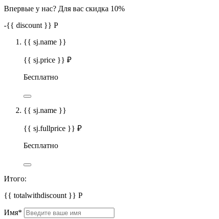
Впервые у нас? Для вас скидка 10%
-
{{ discount }}
Р
{{ sj.name }}
{{ sj.price }} ₽
Бесплатно
{{ sj.name }}
{{ sj.fullprice }} ₽
Бесплатно
Итого:
{{ totalwithdiscount }}
Р
Имя
*