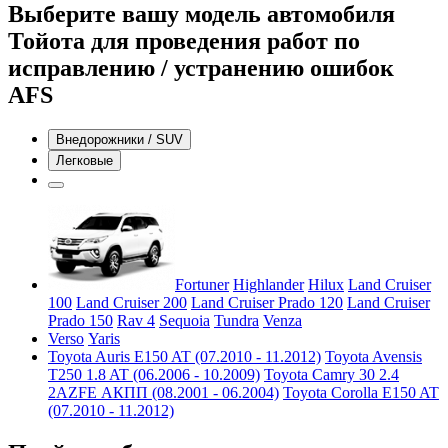
Выберите вашу модель автомобиля
Тойота для проведения работ по
исправлению / устранению ошибок
AFS
Внедорожники / SUV
Легковые
Fortuner
Highlander
Hilux
Land Cruiser
100
Land Cruiser 200
Land Cruiser Prado 120
Land Cruiser
Prado 150
Rav 4
Sequoia
Tundra
Venza
Verso
Yaris
Toyota Auris E150 AT (07.2010 - 11.2012)
Toyota Avensis
T250 1.8 AT (06.2006 - 10.2009)
Toyota Camry 30 2.4
2AZFE АКПП (08.2001 - 06.2004)
Toyota Corolla E150 AT
(07.2010 - 11.2012)