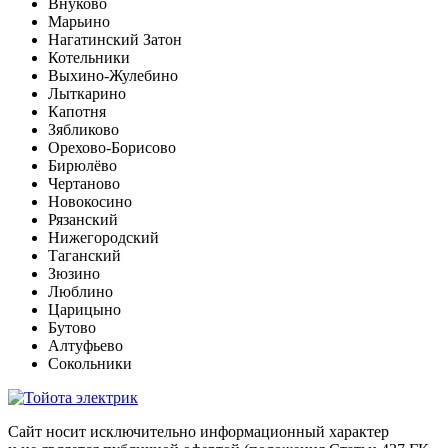
Внуково
Марьино
Нагатинский Затон
Котельники
Выхино-Жулебино
Лыткарино
Капотня
Зябликово
Орехово-Борисово
Бирюлёво
Чертаново
Новокосино
Рязанский
Нижегородский
Таганский
Зюзино
Люблино
Царицыно
Бутово
Алтуфьево
Сокольники
Сайт носит исключительно информационный характер