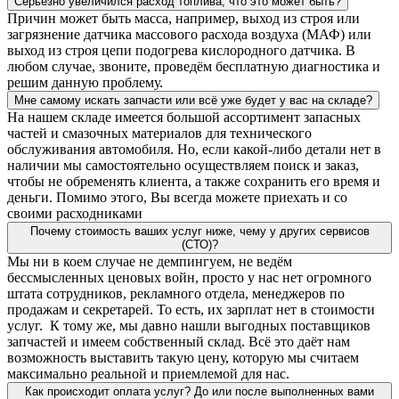
Серьёзно увеличился расход топлива, что это может быть?
Причин может быть масса, например, выход из строя или
загрязнение датчика массового расхода воздуха (МАФ) или
выход из строя цепи подогрева кислородного датчика. В
любом случае, звоните, проведём бесплатную диагностика и
решим данную проблему.
Мне самому искать запчасти или всё уже будет у вас на складе?
На нашем складе имеется большой ассортимент запасных
частей и смазочных материалов для технического
обслуживания автомобиля. Но, если какой-либо детали нет в
наличии мы самостоятельно осуществляем поиск и заказ,
чтобы не обременять клиента, а также сохранить его время и
деньги. Помимо этого, Вы всегда можете приехать и со
своими расходниками
Почему стоимость ваших услуг ниже, чему у других сервисов
(СТО)?
Мы ни в коем случае не демпингуем, не ведём
бессмысленных ценовых войн, просто у нас нет огромного
штата сотрудников, рекламного отдела, менеджеров по
продажам и секретарей. То есть, их зарплат нет в стоимости
услуг. К тому же, мы давно нашли выгодных поставщиков
запчастей и имеем собственный склад. Всё это даёт нам
возможность выставить такую цену, которую мы считаем
максимально реальной и приемлемой для нас.
Как происходит оплата услуг? До или после выполненных вами