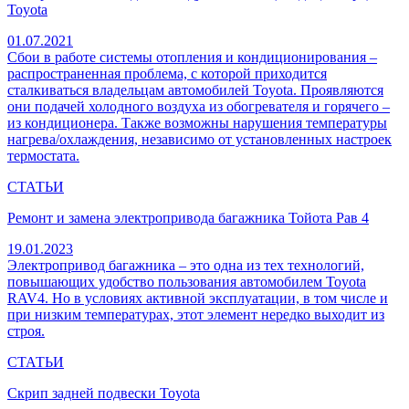
Toyota
01.07.2021
Сбои в работе системы отопления и кондиционирования –
распространенная проблема, с которой приходится
сталкиваться владельцам автомобилей Toyota. Проявляются
они подачей холодного воздуха из обогревателя и горячего –
из кондиционера. Также возможны нарушения температуры
нагрева/охлаждения, независимо от установленных настроек
термостата.
СТАТЬИ
Ремонт и замена электропривода багажника Тойота Рав 4
19.01.2023
Электропривод багажника – это одна из тех технологий,
повышающих удобство пользования автомобилем Toyota
RAV4. Но в условиях активной эксплуатации, в том числе и
при низким температурах, этот элемент нередко выходит из
строя.
СТАТЬИ
Скрип задней подвески Toyota