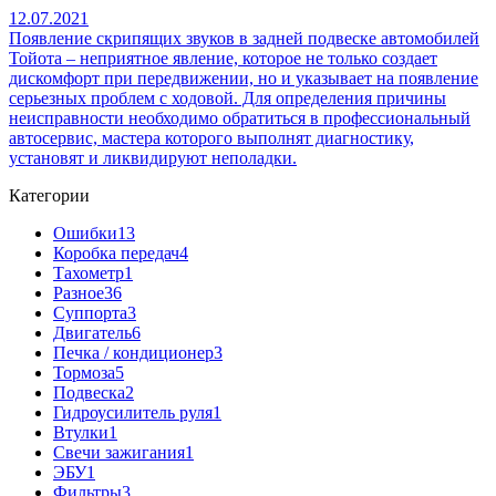
12.07.2021
Появление скрипящих звуков в задней подвеске автомобилей
Тойота – неприятное явление, которое не только создает
дискомфорт при передвижении, но и указывает на появление
серьезных проблем с ходовой. Для определения причины
неисправности необходимо обратиться в профессиональный
автосервис, мастера которого выполнят диагностику,
установят и ликвидируют неполадки.
Категории
Ошибки
13
Коробка передач
4
Тахометр
1
Разное
36
Cуппорта
3
Двигатель
6
Печка / кондиционер
3
Тормоза
5
Подвеска
2
Гидроусилитель руля
1
Втулки
1
Свечи зажигания
1
ЭБУ
1
Фильтры
3