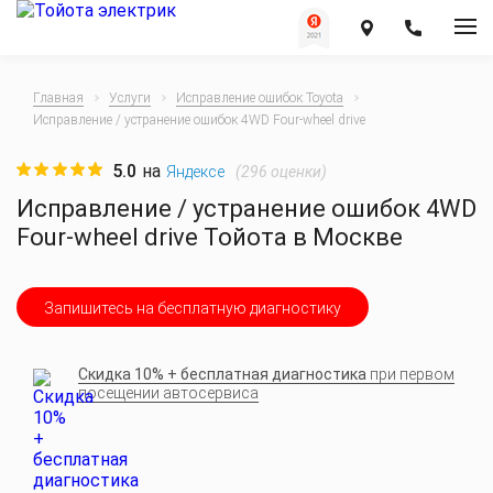
Главная
Услуги
Исправление ошибок Toyota
Исправление / устранение ошибок 4WD Four-wheel drive
5.0
на
(
296
оценки)
Яндексе
Исправление / устранение ошибок 4WD
Four-wheel drive Тойота в Москве
Запишитесь на бесплатную диагностику
Скидка 10% + бесплатная диагностика
при первом
посещении автосервиса