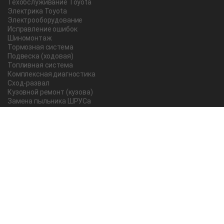
Техобслуживание Toyota
Электрика Toyota
Электрооборудование
Исправление ошибок
Шиномонтаж
Тормозная система
Подвеска (ходовая)
Топливная система
Комплексная диагностика
Сход-развал
Кузовной ремонт (кузова)
Замена пыльника ШРУСа
Рычаг ручного тормоза
Редуктор
Прокладка поддона
Насос ГУР
Чистка дроссельной заслонки
Lexus
Регулировка подшипника
Замена масла в АКПП Тойота Рав 4
О компании
Новости и акции
Вопрос-ответ
Отзывы