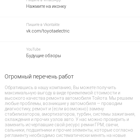
Пишите в WhatsApp:
Нажмите на иконку
Пишите в Vkontakte:
vk.com/toyotaelectric
YouTube:
Будущие обзоры
Огромный перечень работ
К
К
Обратившись в нашу компанию, Вы можете получить
максимальную выгоду в виде приемлемой стоимости и
Со
высокого качества ремонта автомобиля Тойота. Мы решаем
Co
любые проблемы, возникшие у автомобиля — проводим
же
диагностику, ремонт и (если возможно) замену:
сп
стабилизаторов, амортизаторов, турбин, системы зажигания,
во
охлаждения и прочих узлов авто. У нас можно проверить и
пр
заменить исчерпавшие свой ресурс ремни ГРМ, свечи,
от
сальники, подшипники и прочие элементы, которые согласно
за
регламенту необходимо систематически менять на новые.