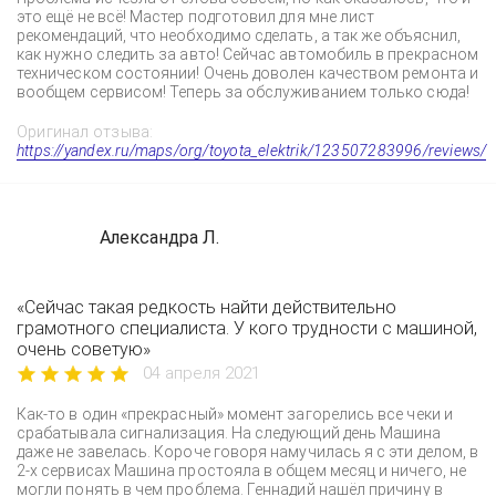
это ещё не всё! Мастер подготовил для мне лист
рекомендаций, что необходимо сделать, а так же объяснил,
как нужно следить за авто! Сейчас автомобиль в прекрасном
техническом состоянии! Очень доволен качеством ремонта и
вообщем сервисом! Теперь за обслуживанием только сюда!
Оригинал отзыва:
https://yandex.ru/maps/org/toyota_elektrik/123507283996/reviews/
Александра Л.
«Сейчас такая редкость найти действительно
грамотного специалиста. У кого трудности с машиной,
очень советую»
04 апреля 2021
Как-то в один «прекрасный» момент загорелись все чеки и
срабатывала сигнализация. На следующий день Машина
даже не завелась. Короче говоря намучилась я с эти делом, в
2-х сервисах Машина простояла в общем месяц и ничего, не
могли понять в чем проблема. Геннадий нашёл причину в