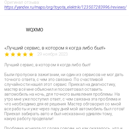
Оригинал отзыва:
https://yandex.ru/maps/org/toyota_elektrik/123507283996/reviews/
WQXMO
«Лучший сервис, в котором я когда либо был!»
29 ноября 2023
Лучший сервис, в котором я когда либо был!
Были пропуски в зажигании, ни один из сервисов не мог дать
точного ответа, с чем это связано. По счастливой
случайности нашёл этот сервис. Приехал на диагностику,
мастер всё мне объяснил и посоветовал оставить
автомобиль на ночь, для точного выявления проблемы. На
утро мне уже поступил ответ, с чем связана эта проблема и
что необходимо для её решения. Мастер обговорил со мной
все работы и уже через пару дней мой автомобиль был готов!
Приехал забирать авто и был несказанно удивлён тому,
какую работу проделали!
Проблема исчезла от слова совсем, но как оказалось, что и