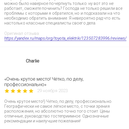
можно было наверное почерпнуть только: ну вот это не
работает, сможете починить? Господа не только решили все
проблемы с которыми я обратился, но и подсказали на что
необходимо обратить внимание. Я невероятно рад что есть
настолько классные специалисты своего дела.
Оригинал отзыва:
https://yandex.ru/maps/org/toyota_elektrik/123507283996/reviews/
Charlie
«Очень крутое место! Чётко, по делу,
профессионально»
29 ноября 2023
Очень крутое место!) Чётко, по делу, профессионально.
Географически не самое лёгкое место, с точки зрения
расположения, но абсолютно точно того стоит. Цены
отличные, руководство гостеприимное. Однозначные
рекомендации и наилучшие пожелания!