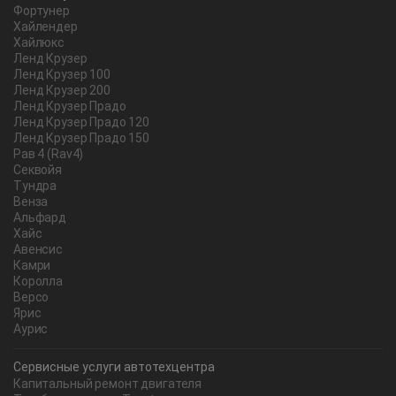
Фортунер
Хайлендер
Хайлюкс
Ленд Крузер
Ленд Крузер 100
Ленд Крузер 200
Ленд Крузер Прадо
Ленд Крузер Прадо 120
Ленд Крузер Прадо 150
Рав 4 (Rav4)
Секвойя
Тундра
Венза
Альфард
Хайс
Авенсис
Камри
Королла
Версо
Ярис
Аурис
Сервисные услуги автотехцентра
Капитальный ремонт двигателя