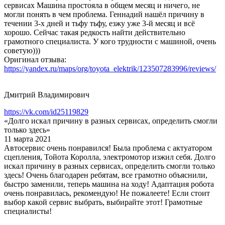
сервисах Машина простояла в общем месяц и ничего, не
могли понять в чем проблема. Геннадий нашёл причину в
течении 3-х дней и тьфу тьфу, езжу уже 3-й месяц и всё
хорошо. Сейчас такая редкость найти действительно
грамотного специалиста. У кого трудности с машиной, очень
советую)))
Оригинал отзыва:
https://yandex.ru/maps/org/toyota_elektrik/123507283996/reviews/
Дмитрий Владимирович
https://vk.com/id25119829
«Долго искал причину в разных сервисах, определить смогли
только здесь»
11 марта 2021
Автосервис очень понравился! Была проблема с актуатором
сцепления, Тойота Королла, электромотор изжил себя. Долго
искал причину в разных сервисах, определить смогли только
здесь! Очень благодарен ребятам, все грамотно объяснили,
быстро заменили, теперь машина на ходу! Адаптация робота
очень понравилась, рекомендую! Не пожалеете! Если стоит
выбор какой сервис выбрать, выбирайте этот! Грамотные
специалисты!