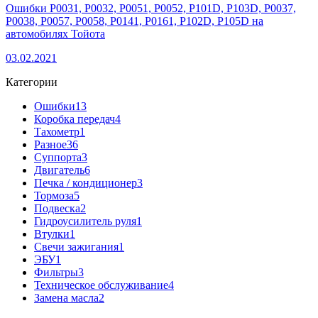
Ошибки P0031, P0032, P0051, P0052, P101D, P103D, P0037,
P0038, P0057, P0058, P0141, P0161, P102D, P105D на
автомобилях Тойота
03.02.2021
Категории
Ошибки
13
Коробка передач
4
Тахометр
1
Разное
36
Cуппорта
3
Двигатель
6
Печка / кондиционер
3
Тормоза
5
Подвеска
2
Гидроусилитель руля
1
Втулки
1
Свечи зажигания
1
ЭБУ
1
Фильтры
3
Техническое обслуживание
4
Замена масла
2