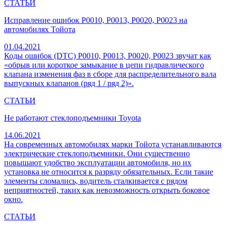
СТАТЬИ
Исправление ошибок P0010, P0013, P0020, P0023 на
автомобилях Тойота
01.04.2021
Коды ошибок (DTC) P0010, P0013, P0020, P0023 звучат как
«обрыв или короткое замыкание в цепи гидравлического
клапана изменения фаз в сборе для распределительного вала
выпускных клапанов (ряд 1 / ряд 2)».
СТАТЬИ
Не работают стеклоподъемники Toyota
14.06.2021
На современных автомобилях марки Тойота устанавливаются
электрические стеклоподъемники. Они существенно
повышают удобство эксплуатации автомобиля, но их
установка не относится к разряду обязательных. Если такие
элементы сломались, водитель сталкивается с рядом
неприятностей, таких как невозможность открыть боковое
окно.
СТАТЬИ