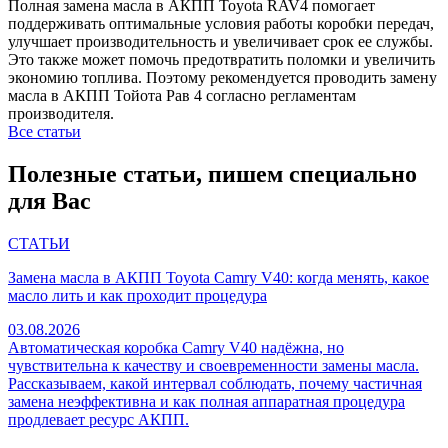
Полная замена масла в АКПП Toyota RAV4 помогает
поддерживать оптимальные условия работы коробки передач,
улучшает производительность и увеличивает срок ее службы.
Это также может помочь предотвратить поломки и увеличить
экономию топлива. Поэтому рекомендуется проводить замену
масла в АКПП Тойота Рав 4 согласно регламентам
производителя.
Все статьи
Полезные статьи, пишем специально
для Вас
СТАТЬИ
Замена масла в АКПП Toyota Camry V40: когда менять, какое
масло лить и как проходит процедура
03.08.2026
Автоматическая коробка Camry V40 надёжна, но
чувствительна к качеству и своевременности замены масла.
Рассказываем, какой интервал соблюдать, почему частичная
замена неэффективна и как полная аппаратная процедура
продлевает ресурс АКПП.