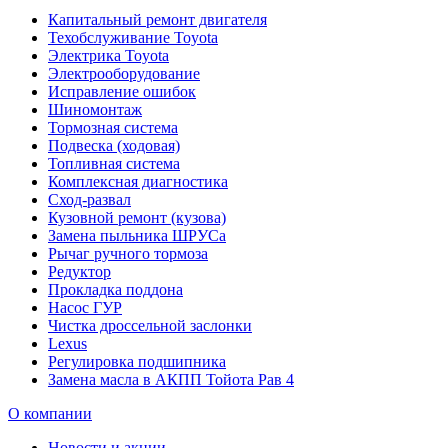
Капитальный ремонт двигателя
Техобслуживание Toyota
Электрика Toyota
Электрооборудование
Исправление ошибок
Шиномонтаж
Тормозная система
Подвеска (ходовая)
Топливная система
Комплексная диагностика
Сход-развал
Кузовной ремонт (кузова)
Замена пыльника ШРУСа
Рычаг ручного тормоза
Редуктор
Прокладка поддона
Насос ГУР
Чистка дроссельной заслонки
Lexus
Регулировка подшипника
Замена масла в АКПП Тойота Рав 4
О компании
Новости и акции