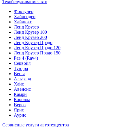
Техобслуживание авто
Фортунер
Хайлендер
Хайлюкс
Ленд Крузер
Ленд Крузер 100
Ленд Крузер 200
Ленд Крузер Прадо
Ленд Крузер Прадо 120
Ленд Крузер Прадо 150
Рав 4 (Rav4)
Секвойя
Тундра
Венза
Альфард
Хайс
Авенсис
Камри
Королла
Версо
Ярис
Аурис
Сервисные услуги автотехцентра