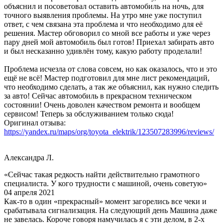
объяснил и посоветовал оставить автомобиль на ночь, для
точного выявления проблемы. На утро мне уже поступил
ответ, с чем связана эта проблема и что необходимо для её
решения. Мастер обговорил со мной все работы и уже через
пару дней мой автомобиль был готов! Приехал забирать авто
и был несказанно удивлён тому, какую работу проделали!
Проблема исчезла от слова совсем, но как оказалось, что и это
ещё не всё! Мастер подготовил для мне лист рекомендаций,
что необходимо сделать, а так же объяснил, как нужно следить
за авто! Сейчас автомобиль в прекрасном техническом
состоянии! Очень доволен качеством ремонта и вообщем
сервисом! Теперь за обслуживанием только сюда!
Оригинал отзыва:
https://yandex.ru/maps/org/toyota_elektrik/123507283996/reviews/
Александра Л.
«Сейчас такая редкость найти действительно грамотного
специалиста. У кого трудности с машиной, очень советую»
04 апреля 2021
Как-то в один «прекрасный» момент загорелись все чеки и
срабатывала сигнализация. На следующий день Машина даже
не завелась. Короче говоря намучилась я с эти делом, в 2-х