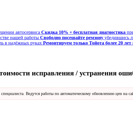
Скидка 10% + бесплатная диагностика
пр
Свободно посещайте ремзону
убедившись л
Ремонтируем только Тойота более 20 лет
стоимости исправления / устранения ош
 специалиста. Ведутся работы по автоматическому обновлению цен на са