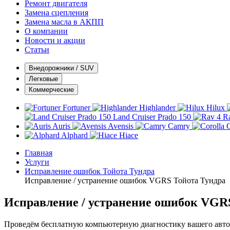
Ремонт двигателя
Замена сцепления
Замена масла в АКПП
О компании
Новости и акции
Статьи
Внедорожники / SUV
Легковые
Коммерческие
Fortuner
Highlander
Hilux
Land Cruiser Prado 150
R
Auris
Avensis
Camry
C
Alphard
Hiace
Главная
Услуги
Исправление ошибок Тойота Тундра
Исправление / устранение ошибок VGRS Тойота Тундра
Исправление / устранение ошибок VGR
Проведём бесплатную компьютерную диагностику вашего автом