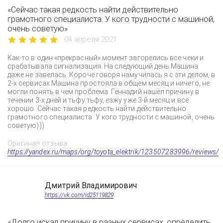
«Сейчас такая редкость найти действительно
грамотного специалиста. У кого трудности с машиной,
очень советую»
04 апреля 2021
Как-то в один «прекрасный» момент загорелись все чеки и
срабатывала сигнализация. На следующий день Машина
даже не завелась. Короче говоря намучилась я с эти делом, в
2-х сервисах Машина простояла в общем месяц и ничего, не
могли понять в чем проблема. Геннадий нашёл причину в
течении 3-х дней и тьфу тьфу, езжу уже 3-й месяц и всё
хорошо. Сейчас такая редкость найти действительно
грамотного специалиста. У кого трудности с машиной, очень
советую)))
Оригинал отзыва:
https://yandex.ru/maps/org/toyota_elektrik/123507283996/reviews/
Дмитрий Владимирович
https://vk.com/id25119829
«Долго искал причину в разных сервисах, определить