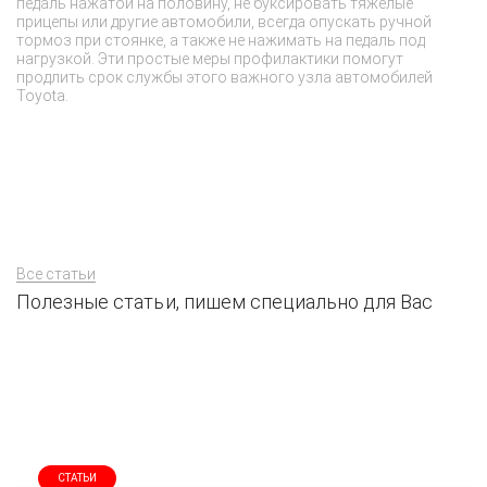
педаль нажатой на половину, не буксировать тяжелые
эл
прицепы или другие автомобили, всегда опускать ручной
н
тормоз при стоянке, а также не нажимать на педаль под
д
нагрузкой. Эти простые меры профилактики помогут
п
продлить срок службы этого важного узла автомобилей
по
Toyota.
ст
Все статьи
Полезные статьи, пишем специально для Вас
СТАТЬИ