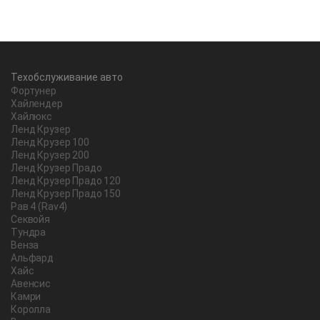
Техобслуживание авто
Фортунер
Хайлендер
Хайлюкс
Ленд Крузер
Ленд Крузер 100
Ленд Крузер 200
Ленд Крузер Прадо
Ленд Крузер Прадо 120
Ленд Крузер Прадо 150
Рав 4 (Rav4)
Секвойя
Тундра
Венза
Альфард
Хайс
Авенсис
Камри
Королла