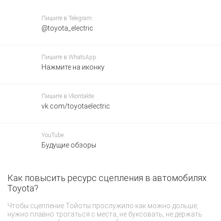
Пишите в Telegram:
@toyota_electric
Пишите в WhatsApp:
Нажмите на иконку
Пишите в Vkontakte:
vk.com/toyotaelectric
YouTube:
Будущие обзоры
Как повысить ресурс сцепления в автомобилях
К
Toyota?
э
Чтобы сцепление Тойоты прослужило как можно дольше,
Сп
нужно плавно трогаться с места, не буксовать, не держать
бу