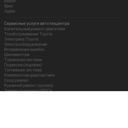
Версо
Ярис
Аурис
Сервисные услуги автотехцентра
Капитальный ремонт двигателя
Техобслуживание Toyota
Электрика Toyota
Электрооборудование
Исправление ошибок
Шиномонтаж
Тормозная система
Подвеска (ходовая)
Топливная система
Комплексная диагностика
Сход-развал
Кузовной ремонт (кузова)
Замена пыльника ШРУСа
Рычаг ручного тормоза
Редуктор
Прокладка поддона
Насос ГУР
Чистка дроссельной заслонки
Lexus
Регулировка подшипника