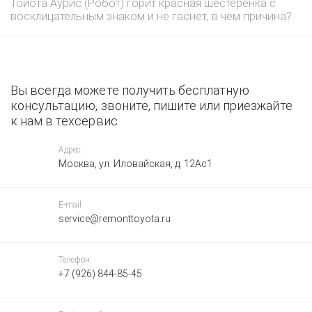
Тойота Аурис (Робот) горит красная шестерёнка с
восклицательным знаком и не гаснет, в чём причина?
Вы всегда можете получить бесплатную
консультацию, звоните, пишите или приезжайте
к нам в техсервис
Адрес:
Москва, ул. Иловайская, д. 12Ас1
E-mail:
service@remonttoyota.ru
Телефон:
+7 (926) 844-85-45