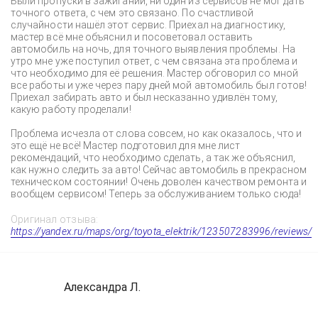
Были пропуски в зажигании, ни один из сервисов не мог дать
точного ответа, с чем это связано. По счастливой
случайности нашёл этот сервис. Приехал на диагностику,
мастер всё мне объяснил и посоветовал оставить
автомобиль на ночь, для точного выявления проблемы. На
утро мне уже поступил ответ, с чем связана эта проблема и
что необходимо для её решения. Мастер обговорил со мной
все работы и уже через пару дней мой автомобиль был готов!
Приехал забирать авто и был несказанно удивлён тому,
какую работу проделали!
Проблема исчезла от слова совсем, но как оказалось, что и
это ещё не всё! Мастер подготовил для мне лист
рекомендаций, что необходимо сделать, а так же объяснил,
как нужно следить за авто! Сейчас автомобиль в прекрасном
техническом состоянии! Очень доволен качеством ремонта и
вообщем сервисом! Теперь за обслуживанием только сюда!
Оригинал отзыва:
https://yandex.ru/maps/org/toyota_elektrik/123507283996/reviews/
Александра Л.