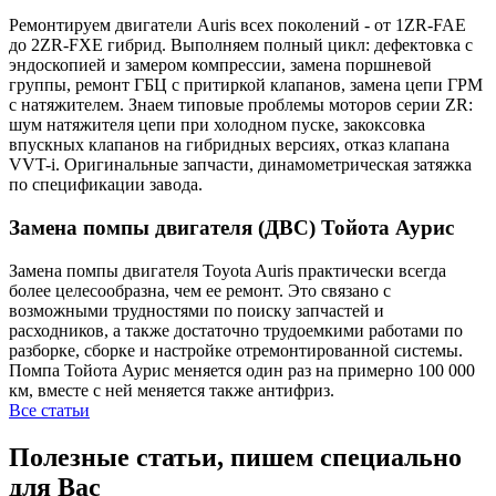
Ремонтируем двигатели Auris всех поколений - от 1ZR-FAE
до 2ZR-FXE гибрид. Выполняем полный цикл: дефектовка с
эндоскопией и замером компрессии, замена поршневой
группы, ремонт ГБЦ с притиркой клапанов, замена цепи ГРМ
с натяжителем. Знаем типовые проблемы моторов серии ZR:
шум натяжителя цепи при холодном пуске, закоксовка
впускных клапанов на гибридных версиях, отказ клапана
VVT-i. Оригинальные запчасти, динамометрическая затяжка
по спецификации завода.
Замена помпы двигателя (ДВС) Тойота Аурис
Замена помпы двигателя Toyota Auris практически всегда
более целесообразна, чем ее ремонт. Это связано с
возможными трудностями по поиску запчастей и
расходников, а также достаточно трудоемкими работами по
разборке, сборке и настройке отремонтированной системы.
Помпа Тойота Аурис меняется один раз на примерно 100 000
км, вместе с ней меняется также антифриз.
Все статьи
Полезные статьи, пишем специально
для Вас