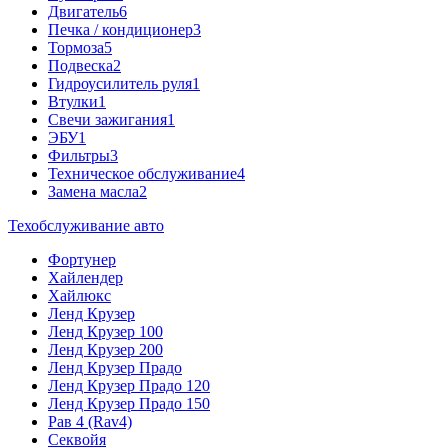
Двигатель
6
Печка / кондиционер
3
Тормоза
5
Подвеска
2
Гидроусилитель руля
1
Втулки
1
Свечи зажигания
1
ЭБУ
1
Фильтры
3
Техническое обслуживание
4
Замена масла
2
Техобслуживание авто
Фортунер
Хайлендер
Хайлюкс
Ленд Крузер
Ленд Крузер 100
Ленд Крузер 200
Ленд Крузер Прадо
Ленд Крузер Прадо 120
Ленд Крузер Прадо 150
Рав 4 (Rav4)
Секвойя