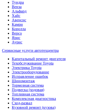
Тундра
Венза
Альфард
Хайс
Авенсис
Камри
Королла
Версо
Ярис
Аурис
Сервисные услуги автотехцентра
Капитальный ремонт двигателя
Техобслуживание Toyota
Электрика Toyota
Электрооборудование
Исправление ошибок
Шиномонтаж
Тормозная система
Подвеска (ходовая)
Топливная система
Комплексная диагностика
Сход-развал
Кузовной ремонт (кузова)