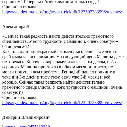
сервисом! Теперь за обслуживанием только сюда!
Оригинал отзыва:
https://yandex.ru/maps/org/toyota_elektrik/123507283996/reviews/
Александра Л.
«Сейчас такая редкость найти действительно грамотного
специалиста. У кого трудности с машиной, очень советую»
04 апреля 2021
Как-то в один «прекрасный» момент загорелись все чеки и
срабатывала сигнализация. На следующий день Машина даже
не завелась. Короче говоря намучилась я с эти делом, в 2-х
сервисах Машина простояла в общем месяц и ничего, не
могли понять в чем проблема. Геннадий нашёл причину в
течении 3-х дней и тьфу тьфу, езжу уже 3-й месяц и всё
хорошо. Сейчас такая редкость найти действительно
грамотного специалиста. У кого трудности с машиной, очень
советую)))
Оригинал отзыва:
https://yandex.ru/maps/org/toyota_elektrik/123507283996/reviews/
Дмитрий Владимирович
https://vk.com/id25119829