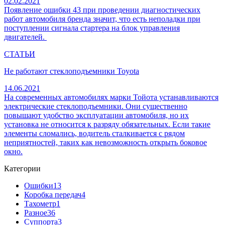
02.02.2021
Появление ошибки 43 при проведении диагностических
работ автомобиля бренда значит, что есть неполадки при
поступлении сигнала стартера на блок управления
двигателей.
СТАТЬИ
Не работают стеклоподъемники Toyota
14.06.2021
На современных автомобилях марки Тойота устанавливаются
электрические стеклоподъемники. Они существенно
повышают удобство эксплуатации автомобиля, но их
установка не относится к разряду обязательных. Если такие
элементы сломались, водитель сталкивается с рядом
неприятностей, таких как невозможность открыть боковое
окно.
Категории
Ошибки
13
Коробка передач
4
Тахометр
1
Разное
36
Cуппорта
3