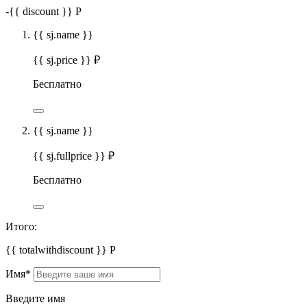
-
{{ discount }}
Р
{{ sj.name }}
{{ sj.price }} ₽
Бесплатно
{{ sj.name }}
{{ sj.fullprice }} ₽
Бесплатно
Итого:
{{ totalwithdiscount }}
Р
Имя
*
Введите имя