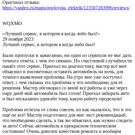
Оригинал отзыва:
https://yandex.ru/maps/org/toyota_elektrik/123507283996/reviews/
WQXMO
«Лучший сервис, в котором я когда либо был!»
29 ноября 2023
Лучший сервис, в котором я когда либо был!
Были пропуски в зажигании, ни один из сервисов не мог дать
точного ответа, с чем это связано. По счастливой случайности
нашёл этот сервис. Приехал на диагностику, мастер всё мне
объяснил и посоветовал оставить автомобиль на ночь, для
точного выявления проблемы. На утро мне уже поступил
ответ, с чем связана эта проблема и что необходимо для её
решения. Мастер обговорил со мной все работы и уже через
пару дней мой автомобиль был готов! Приехал забирать авто
и был несказанно удивлён тому, какую работу проделали!
Проблема исчезла от слова совсем, но как оказалось, что и это
ещё не всё! Мастер подготовил для мне лист рекомендаций,
что необходимо сделать, а так же объяснил, как нужно следить
за авто! Сейчас автомобиль в прекрасном техническом
состоянии! Очень доволен качеством ремонта и вообщем