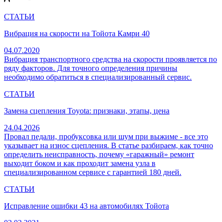
СТАТЬИ
Вибрация на скорости на Тойота Камри 40
04.07.2020
Вибрация транспортного средства на скорости проявляется по
ряду факторов. Для точного определения причины
необходимо обратиться в специализированный сервис.
СТАТЬИ
Замена сцепления Toyota: признаки, этапы, цена
24.04.2026
Провал педали, пробуксовка или шум при выжиме - все это
указывает на износ сцепления. В статье разбираем, как точно
определить неисправность, почему «гаражный» ремонт
выходит боком и как проходит замена узла в
специализированном сервисе с гарантией 180 дней.
СТАТЬИ
Исправление ошибки 43 на автомобилях Тойота