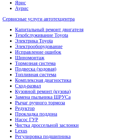
Ярис
Аурис
Сервисные услуги автотехцентра
Капитальный ремонт двигателя
Техобслуживание Toyota
Электрика Toyota
Электрооборудование
Исправление ошибок
Шиномонтаж
Тормозная система
Подвеска (ходовая)
Топливная система
Комплексная диагностика
Сход-развал
Кузовной ремонт (кузова)
Замена пыльника ШРУСа
Рычаг ручного тормоза
Редуктор
Прокладка поддона
Насос ГУР
Чистка дроссельной заслонки
Lexus
Регулировка подшипника