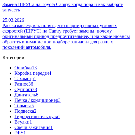
Замена ШРУСа на Toyota Camry: когда пора и как выбрать
запчасть
25.03.2026
Рассказываем, как понять, что шарнир равных угловых
скоростей (ШРУС) на Camry требует замены, почему
оригинальный привод предпочтительнее, и на какие нюансы
обратить внимание при подборе запчасти для разных
поколений автомобиля.
Категории
Ошибки
13
Коробка передач
4
Тахометр
1
Разное
36
Cуппорта
3
Двигатель
6
Печка / кондиционер
3
Тормоза
5
Подвеска
2
Гидроусилитель руля
1
Втулки
1
Свечи зажигания
1
ЭБУ
1