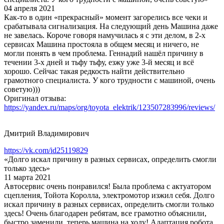
04 апреля 2021
Как-то в один «прекрасный» момент загорелись все чеки и
срабатывала сигнализация. На следующий день Машина даже
не завелась. Короче говоря намучилась я с эти делом, в 2-х
сервисах Машина простояла в общем месяц и ничего, не
могли понять в чем проблема. Геннадий нашёл причину в
течении 3-х дней и тьфу тьфу, езжу уже 3-й месяц и всё
хорошо. Сейчас такая редкость найти действительно
грамотного специалиста. У кого трудности с машиной, очень
советую)))
Оригинал отзыва:
https://yandex.ru/maps/org/toyota_elektrik/123507283996/reviews/
Дмитрий Владимирович
https://vk.com/id25119829
«Долго искал причину в разных сервисах, определить смогли
только здесь»
11 марта 2021
Автосервис очень понравился! Была проблема с актуатором
сцепления, Тойота Королла, электромотор изжил себя. Долго
искал причину в разных сервисах, определить смогли только
здесь! Очень благодарен ребятам, все грамотно объяснили,
быстро заменили, теперь машина на ходу! Адаптация робота