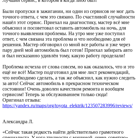
Лучший сервис, в котором я когда либо был!
Были пропуски в зажигании, ни один из сервисов не мог дать
точного ответа, с чем это связано. По счастливой случайности
нашёл этот сервис. Приехал на диагностику, мастер всё мне
объяснил и посоветовал оставить автомобиль на ночь, для
точного выявления проблемы. На утро мне уже поступил
ответ, с чем связана эта проблема и что необходимо для её
решения. Мастер обговорил со мной все работы и уже через
пару дней мой автомобиль был готов! Приехал забирать авто
и был несказанно удивлён тому, какую работу проделали!
Проблема исчезла от слова совсем, но как оказалось, что и это
ещё не всё! Мастер подготовил для мне лист рекомендаций,
что необходимо сделать, а так же объяснил, как нужно следить
за авто! Сейчас автомобиль в прекрасном техническом
состоянии! Очень доволен качеством ремонта и вообщем
сервисом! Теперь за обслуживанием только сюда!
Оригинал отзыва:
https://yandex.ru/maps/org/toyota_elektrik/123507283996/reviews/
Александра Л.
«Сейчас такая редкость найти действительно грамотного
специалиста. У кого трудности с машиной, очень советую»