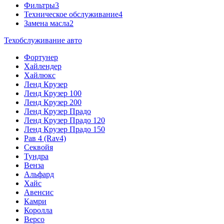
Фильтры
3
Техническое обслуживание
4
Замена масла
2
Техобслуживание авто
Фортунер
Хайлендер
Хайлюкс
Ленд Крузер
Ленд Крузер 100
Ленд Крузер 200
Ленд Крузер Прадо
Ленд Крузер Прадо 120
Ленд Крузер Прадо 150
Рав 4 (Rav4)
Секвойя
Тундра
Венза
Альфард
Хайс
Авенсис
Камри
Королла
Версо