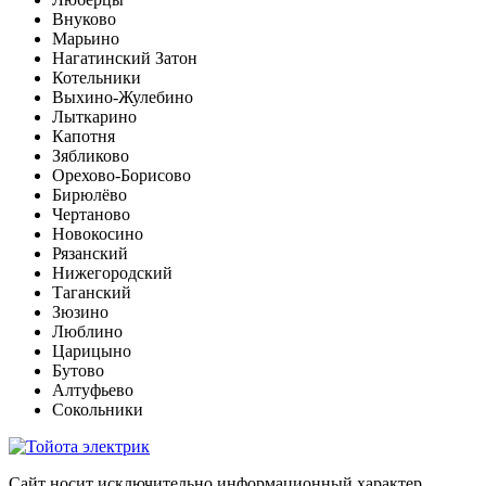
Внуково
Марьино
Нагатинский Затон
Котельники
Выхино-Жулебино
Лыткарино
Капотня
Зябликово
Орехово-Борисово
Бирюлёво
Чертаново
Новокосино
Рязанский
Нижегородский
Таганский
Зюзино
Люблино
Царицыно
Бутово
Алтуфьево
Сокольники
Сайт носит исключительно информационный характер