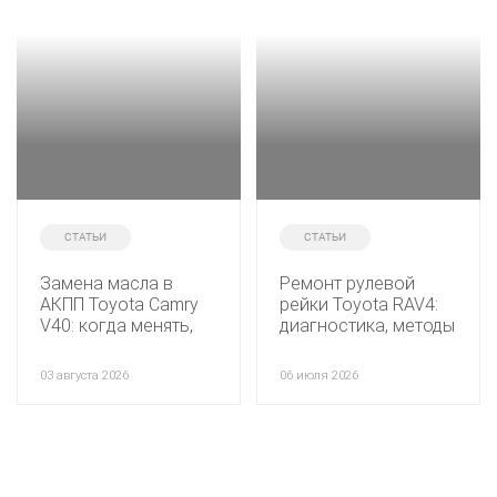
СТАТЬИ
СТАТЬИ
Замена масла в
Ремонт рулевой
АКПП Toyota Camry
рейки Toyota RAV4:
V40: когда менять,
диагностика, методы
какое масло лить и
восстановления и
как проходит
замена
03 августа 2026
06 июля 2026
процедура