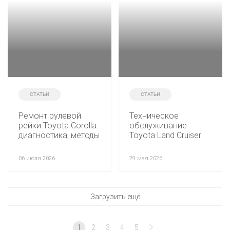
СТАТЬИ
СТАТЬИ
Ремонт рулевой
Техническое
рейки Toyota Corolla:
обслуживание
диагностика, методы
Toyota Land Cruiser
восстановления и
200: полный
замена
регламент,
06 июля 2026
29 мая 2026
особенности и
рекомендации
Загрузить ещё
1
2
3
4
5