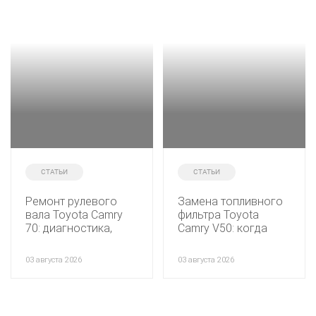
СТАТЬИ
СТАТЬИ
Ремонт рулевого
Замена топливного
вала Toyota Camry
фильтра Toyota
70: диагностика,
Camry V50: когда
замена крестовины
менять, какой фильтр
и промежуточного
выбрать и как
03 августа 2026
03 августа 2026
вала
проходит процедура