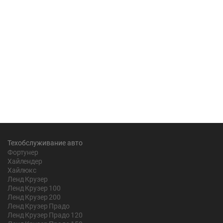
Техобслуживание авто
Фортунер
Хайлендер
Хайлюкс
Ленд Крузер
Ленд Крузер 100
Ленд Крузер 200
Ленд Крузер Прадо
Ленд Крузер Прадо 120