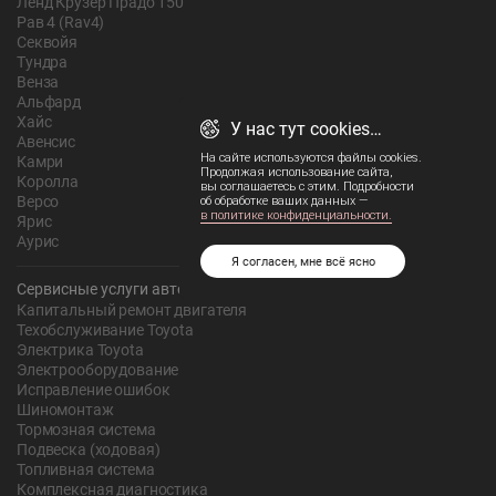
Ленд Крузер Прадо 150
Рав 4 (Rav4)
Секвойя
Тундра
Венза
Альфард
Хайс
У нас тут cookies…
Авенсис
На сайте используются файлы cookies.
Камри
Продолжая использование сайта,
Королла
вы соглашаетесь с этим. Подробности
Версо
об обработке ваших данных —
в политике конфиденциальности.
Ярис
Аурис
Я согласен, мне всё ясно
Сервисные услуги автотехцентра
Капитальный ремонт двигателя
Техобслуживание Toyota
Электрика Toyota
Электрооборудование
Исправление ошибок
Шиномонтаж
Тормозная система
Подвеска (ходовая)
Топливная система
Комплексная диагностика