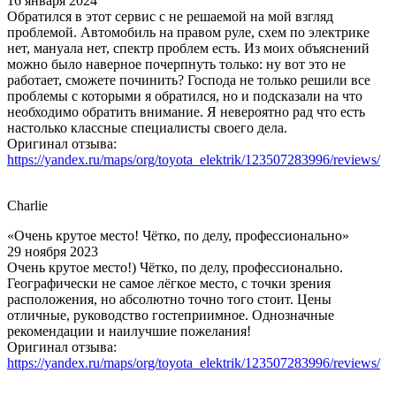
16 января 2024
Обратился в этот сервис с не решаемой на мой взгляд
проблемой. Автомобиль на правом руле, схем по электрике
нет, мануала нет, спектр проблем есть. Из моих объяснений
можно было наверное почерпнуть только: ну вот это не
работает, сможете починить? Господа не только решили все
проблемы с которыми я обратился, но и подсказали на что
необходимо обратить внимание. Я невероятно рад что есть
настолько классные специалисты своего дела.
Оригинал отзыва:
https://yandex.ru/maps/org/toyota_elektrik/123507283996/reviews/
Charlie
«Очень крутое место! Чётко, по делу, профессионально»
29 ноября 2023
Очень крутое место!) Чётко, по делу, профессионально.
Географически не самое лёгкое место, с точки зрения
расположения, но абсолютно точно того стоит. Цены
отличные, руководство гостеприимное. Однозначные
рекомендации и наилучшие пожелания!
Оригинал отзыва:
https://yandex.ru/maps/org/toyota_elektrik/123507283996/reviews/