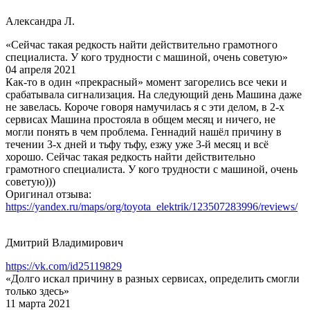
Александра Л.
«Сейчас такая редкость найти действительно грамотного
специалиста. У кого трудности с машиной, очень советую»
04 апреля 2021
Как-то в один «прекрасный» момент загорелись все чеки и
срабатывала сигнализация. На следующий день Машина даже
не завелась. Короче говоря намучилась я с эти делом, в 2-х
сервисах Машина простояла в общем месяц и ничего, не
могли понять в чем проблема. Геннадий нашёл причину в
течении 3-х дней и тьфу тьфу, езжу уже 3-й месяц и всё
хорошо. Сейчас такая редкость найти действительно
грамотного специалиста. У кого трудности с машиной, очень
советую)))
Оригинал отзыва:
https://yandex.ru/maps/org/toyota_elektrik/123507283996/reviews/
Дмитрий Владимирович
https://vk.com/id25119829
«Долго искал причину в разных сервисах, определить смогли
только здесь»
11 марта 2021