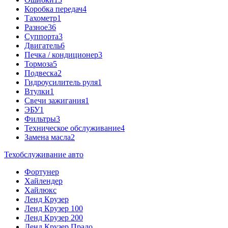
Коробка передач
4
Тахометр
1
Разное
36
Cуппорта
3
Двигатель
6
Печка / кондиционер
3
Тормоза
5
Подвеска
2
Гидроусилитель руля
1
Втулки
1
Свечи зажигания
1
ЭБУ
1
Фильтры
3
Техническое обслуживание
4
Замена масла
2
Техобслуживание авто
Фортунер
Хайлендер
Хайлюкс
Ленд Крузер
Ленд Крузер 100
Ленд Крузер 200
Ленд Крузер Прадо