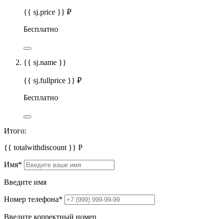
{{ sj.price }} ₽
Бесплатно
{{ sj.name }}
{{ sj.fullprice }} ₽
Бесплатно
Итого:
{{ totalwithdiscount }}
Р
Имя
*
Введите имя
Номер телефона
*
Введите корректный номер