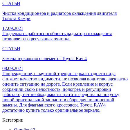
СТАТЬИ
Чистка кондиционера и радиатора охлаждения двигателя
Тойота Камри
17.09.2021
Поддержать работоспособность радиатора охлаждения
позволяет его регулярная очистка.
СТАТЬИ
Замена зеркального элемента Toyota Rav 4
08.09.2021
Поврежденное, с паутиной трещин зеркало заднего вида
снижает качество видимости, не позволяя водителю адекватно
оценить ситуацию на дороге. Если крепление и корпус
сохранили свою целостность, подогрев и регулировки
работают, нет необходимости тратить средства на покупку
новой оригинальной запчасти в сборе для полноценной
замены. Для флагманского кроссовера Toyota RAV4
достаточно купить только оригинальное зеркало.
Категории
Ошибки
13