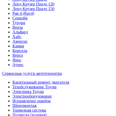
Ленд Крузер Прадо 120
Ленд Крузер Прадо 150
Рав 4 (Rav4)
Секвойя
Тундра
Венза
Альфард
Хайс
Авенсис
Камри
Королла
Версо
Ярис
Аурис
Сервисные услуги автотехцентра
Капитальный ремонт двигателя
Техобслуживание Toyota
Электрика Toyota
Электрооборудование
Исправление ошибок
Шиномонтаж
Тормозная система
Подвеска (ходовая)