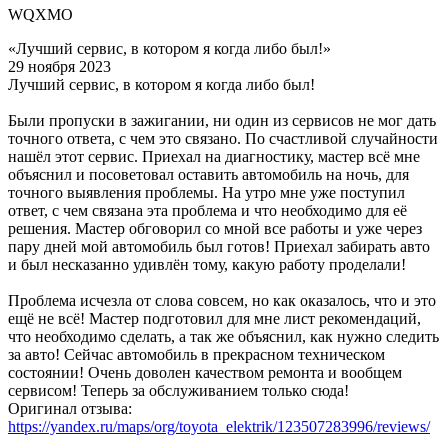
WQXMO
«Лучший сервис, в котором я когда либо был!»
29 ноября 2023
Лучший сервис, в котором я когда либо был!
Были пропуски в зажигании, ни один из сервисов не мог дать
точного ответа, с чем это связано. По счастливой случайности
нашёл этот сервис. Приехал на диагностику, мастер всё мне
объяснил и посоветовал оставить автомобиль на ночь, для
точного выявления проблемы. На утро мне уже поступил
ответ, с чем связана эта проблема и что необходимо для её
решения. Мастер обговорил со мной все работы и уже через
пару дней мой автомобиль был готов! Приехал забирать авто
и был несказанно удивлён тому, какую работу проделали!
Проблема исчезла от слова совсем, но как оказалось, что и это
ещё не всё! Мастер подготовил для мне лист рекомендаций,
что необходимо сделать, а так же объяснил, как нужно следить
за авто! Сейчас автомобиль в прекрасном техническом
состоянии! Очень доволен качеством ремонта и вообщем
сервисом! Теперь за обслуживанием только сюда!
Оригинал отзыва:
https://yandex.ru/maps/org/toyota_elektrik/123507283996/reviews/