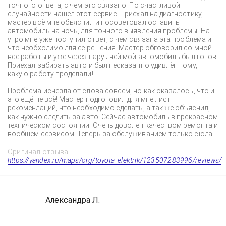
точного ответа, с чем это связано. По счастливой
случайности нашёл этот сервис. Приехал на диагностику,
мастер всё мне объяснил и посоветовал оставить
автомобиль на ночь, для точного выявления проблемы. На
утро мне уже поступил ответ, с чем связана эта проблема и
что необходимо для её решения. Мастер обговорил со мной
все работы и уже через пару дней мой автомобиль был готов!
Приехал забирать авто и был несказанно удивлён тому,
какую работу проделали!
Проблема исчезла от слова совсем, но как оказалось, что и
это ещё не всё! Мастер подготовил для мне лист
рекомендаций, что необходимо сделать, а так же объяснил,
как нужно следить за авто! Сейчас автомобиль в прекрасном
техническом состоянии! Очень доволен качеством ремонта и
вообщем сервисом! Теперь за обслуживанием только сюда!
Оригинал отзыва:
https://yandex.ru/maps/org/toyota_elektrik/123507283996/reviews/
Александра Л.