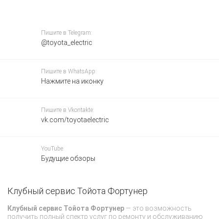
Пишите в Telegram:
@toyota_electric
Пишите в WhatsApp:
Нажмите на иконку
Пишите в Vkontakte:
vk.com/toyotaelectric
YouTube:
Будущие обзоры
Клубный сервис Тойота Фортунер
З
Клубный сервис Тойота Фортунер
— это возможность
О
получить полный спектр услуг по ремонту и обслуживанию
жи