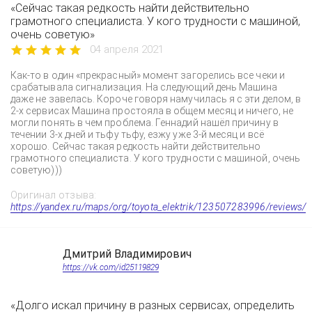
«Сейчас такая редкость найти действительно
грамотного специалиста. У кого трудности с машиной,
очень советую»
04 апреля 2021
Как-то в один «прекрасный» момент загорелись все чеки и
срабатывала сигнализация. На следующий день Машина
даже не завелась. Короче говоря намучилась я с эти делом, в
2-х сервисах Машина простояла в общем месяц и ничего, не
могли понять в чем проблема. Геннадий нашёл причину в
течении 3-х дней и тьфу тьфу, езжу уже 3-й месяц и всё
хорошо. Сейчас такая редкость найти действительно
грамотного специалиста. У кого трудности с машиной, очень
советую)))
Оригинал отзыва:
https://yandex.ru/maps/org/toyota_elektrik/123507283996/reviews/
Дмитрий Владимирович
https://vk.com/id25119829
«Долго искал причину в разных сервисах, определить