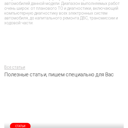
автомобилей данной модели. Диапазон выполняемых работ
со
очень широк: от планового ТО и диагностики, включающей
из
компьютерную диагностику всех электронных систем
че
автомобиля, до капитального ремонта ДВС, трансмиссии и
за
ходовой части.
Все статьи
Полезные статьи, пишем специально для Вас
СТАТЬИ