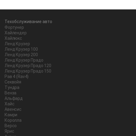
Техобслуживание авто
Фортунер
Хайлендер
Хайлюкс
Ленд Крузер
Ленд Крузер 100
Ленд Крузер 200
Ленд Крузер Прадо
Ленд Крузер Прадо 120
Ленд Крузер Прадо 150
Рав 4 (Rav4)
Секвойя
Тундра
Венза
Альфард
Хайс
Авенсис
Камри
Королла
Версо
Ярис