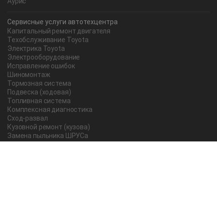
Аурис
Сервисные услуги автотехцентра
Капитальный ремонт двигателя
Техобслуживание Toyota
Электрика Toyota
Электрооборудование
Исправление ошибок
Шиномонтаж
Тормозная система
Подвеска (ходовая)
Топливная система
Комплексная диагностика
Сход-развал
Кузовной ремонт (кузова)
Замена пыльника ШРУСа
Рычаг ручного тормоза
Редуктор
Прокладка поддона
Насос ГУР
Чистка дроссельной заслонки
Lexus
Регулировка подшипника
Замена масла в АКПП Тойота Рав 4