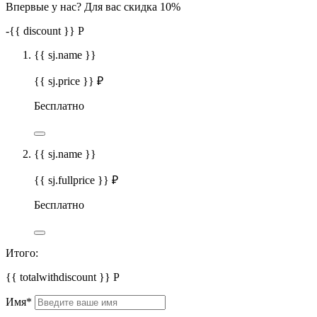
Впервые у нас? Для вас скидка 10%
-
{{ discount }}
Р
{{ sj.name }}
{{ sj.price }} ₽
Бесплатно
{{ sj.name }}
{{ sj.fullprice }} ₽
Бесплатно
Итого:
{{ totalwithdiscount }}
Р
Имя
*