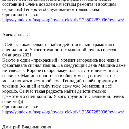
состоянии! Очень доволен качеством ремонта и вообщем
сервисом! Теперь за обслуживанием только сюда!
Оригинал отзыва:
https://yandex.ru/maps/org/toyota_elektrik/123507283996/reviews/
Александра Л.
«Сейчас такая редкость найти действительно грамотного
специалиста. У кого трудности с машиной, очень советую»
04 апреля 2021
Как-то в один «прекрасный» момент загорелись все чеки и
срабатывала сигнализация. На следующий день Машина даже
не завелась. Короче говоря намучилась я с эти делом, в 2-х
сервисах Машина простояла в общем месяц и ничего, не
могли понять в чем проблема. Геннадий нашёл причину в
течении 3-х дней и тьфу тьфу, езжу уже 3-й месяц и всё
хорошо. Сейчас такая редкость найти действительно
грамотного специалиста. У кого трудности с машиной, очень
советую)))
Оригинал отзыва:
https://yandex.ru/maps/org/toyota_elektrik/123507283996/reviews/
Дмитрий Владимирович