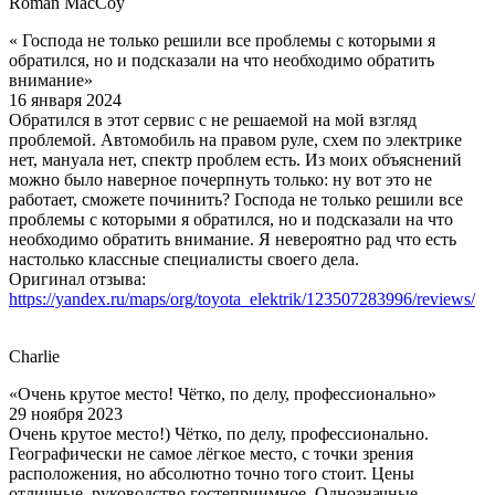
Roman MacCoy
« Господа не только решили все проблемы с которыми я
обратился, но и подсказали на что необходимо обратить
внимание»
16 января 2024
Обратился в этот сервис с не решаемой на мой взгляд
проблемой. Автомобиль на правом руле, схем по электрике
нет, мануала нет, спектр проблем есть. Из моих объяснений
можно было наверное почерпнуть только: ну вот это не
работает, сможете починить? Господа не только решили все
проблемы с которыми я обратился, но и подсказали на что
необходимо обратить внимание. Я невероятно рад что есть
настолько классные специалисты своего дела.
Оригинал отзыва:
https://yandex.ru/maps/org/toyota_elektrik/123507283996/reviews/
Charlie
«Очень крутое место! Чётко, по делу, профессионально»
29 ноября 2023
Очень крутое место!) Чётко, по делу, профессионально.
Географически не самое лёгкое место, с точки зрения
расположения, но абсолютно точно того стоит. Цены
отличные, руководство гостеприимное. Однозначные