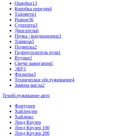
Ошибки
13
Коробка передач
4
Тахометр
1
Разное
36
Cуппорта
3
Двигатель
6
Печка / кондиционер
3
Тормоза
5
Подвеска
2
Гидроусилитель руля
1
Втулки
1
Свечи зажигания
1
ЭБУ
1
Фильтры
3
Техническое обслуживание
4
Замена масла
2
Техобслуживание авто
Фортунер
Хайлендер
Хайлюкс
Ленд Крузер
Ленд Крузер 100
Ленд Крузер 200