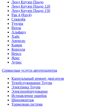
Ленд Крузер Прадо
Ленд Крузер Прадо 120
Ленд Крузер Прадо 150
Рав 4 (Rav4)
Секвойя
Тундра
Венза
Альфард
Хайс
Авенсис
Камри
Королла
Версо
Ярис
Аурис
Сервисные услуги автотехцентра
Капитальный ремонт двигателя
Техобслуживание Toyota
Электрика Toyota
Электрооборудование
Исправление ошибок
Шиномонтаж
Тормозная система