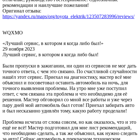
рекомендации и наилучшие пожелания!
Оригинал отзыва:
https://yandex.ru/maps/org/toyota_elektrik/123507283996/reviews/
WQXMO
«Лучший сервис, в котором я когда либо был!»
29 ноября 2023
Лучший сервис, в котором я когда либо был!
Были пропуски в зажигании, ни один из сервисов не мог дать
точного ответа, с чем это связано. По счастливой случайности
нашёл этот сервис. Приехал на диагностику, мастер всё мне
объяснил и посоветовал оставить автомобиль на ночь, для
точного выявления проблемы. На утро мне уже поступил
ответ, с чем связана эта проблема и что необходимо для её
решения. Мастер обговорил со мной все работы и уже через
пару дней мой автомобиль был готов! Приехал забирать авто
и был несказанно удивлён тому, какую работу проделали!
Проблема исчезла от слова совсем, но как оказалось, что и это
ещё не всё! Мастер подготовил для мне лист рекомендаций,
что необходимо сделать, а так же объяснил, как нужно следить
за авто! Сейчас автомобиль в прекрасном техническом