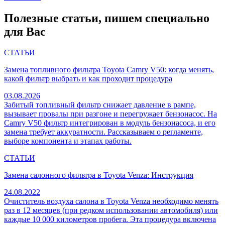
Полезные статьи, пишем специально
для Вас
СТАТЬИ
Замена топливного фильтра Toyota Camry V50: когда менять,
какой фильтр выбрать и как проходит процедура
03.08.2026
Забитый топливный фильтр снижает давление в рампе,
вызывает провалы при разгоне и перегружает бензонасос. На
Camry V50 фильтр интегрирован в модуль бензонасоса, и его
замена требует аккуратности. Рассказываем о регламенте,
выборе компонента и этапах работы.
СТАТЬИ
Замена салонного фильтра в Toyota Venza: Инструкция
24.08.2022
Очиститель воздуха салона в Toyota Venza необходимо менять
раз в 12 месяцев (при редком использовании автомобиля) или
каждые 10 000 километров пробега. Эта процедура включена