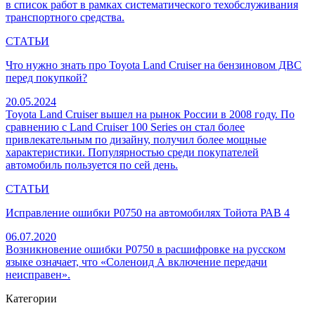
в список работ в рамках систематического техобслуживания
транспортного средства.
СТАТЬИ
Что нужно знать про Toyota Land Cruiser на бензиновом ДВС
перед покупкой?
20.05.2024
Toyota Land Cruiser вышел на рынок России в 2008 году. По
сравнению с Land Cruiser 100 Series он стал более
привлекательным по дизайну, получил более мощные
характеристики. Популярностью среди покупателей
автомобиль пользуется по сей день.
СТАТЬИ
Исправление ошибки P0750 на автомобилях Тойота РАВ 4
06.07.2020
Возникновение ошибки P0750 в расшифровке на русском
языке означает, что «Соленоид А включение передачи
неисправен».
Категории