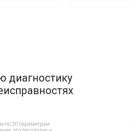
ю диагностику
неисправностях
м по 20 параметрам
ние, это бесплатно и