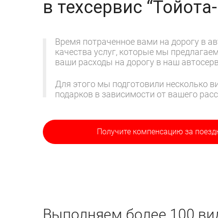
в техсервис
“Тойота
Время потраченное вами на дорогу в ав
качества услуг, которые мы предлагае
ваши расходы на дорогу в наш автосерв
Для этого мы подготовили несколько ви
подарков в зависимости от вашего расс
Получите компенсацию
за поезд
Выполняем более 100 вид