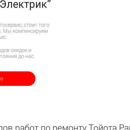
-Электрик”
тосервис, стоит того
м. Мы компенсируем
ис.
дов скидок и
тояния до нас.
ку
ов работ по ремонту Тойота Ра