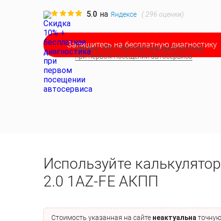
5.0
на
(
296
оценки)
Яндексе
Запишитесь на бесплатную диагностику
Скидка 10% + бесплатная диагностика
при первом посещении автосервиса
Используйте калькулятор
2.0 1AZ-FE АКПП
Стоимость указанная на сайте
неактуальна
точную 