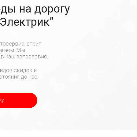
ды на дорогу
-Электрик”
тосервис, стоит
лагаем. Мы
в наш автосервис.
идов скидок и
тояния до нас.
ку