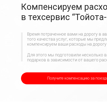
Компенсируем расхо
в техсервис
“Тойота
Время потраченное вами на дорогу в ав
того качества услуг, которые мы пред
компенсируем ваши расходы на дорогу 
Для этого мы подготовили несколько в
подарков в зависимости от вашего расс
Получите компенсацию
за поезд