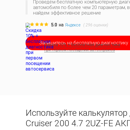
Проведём бесплатную компьютерную диаг
автомобиля по более чем 20 параметрам, 
найдем эффективное решение
5.0
на
(
296
оценки)
Яндексе
Запишитесь на бесплатную диагностику
Скидка 10% + бесплатная диагностика
при первом посещении автосервиса
Используйте калькулятор 
Cruiser 200 4.7 2UZ-FE А