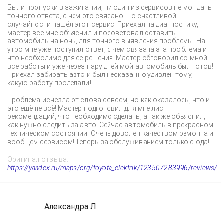
Были пропуски в зажигании, ни один из сервисов не мог дать
точного ответа, с чем это связано. По счастливой
случайности нашёл этот сервис. Приехал на диагностику,
мастер всё мне объяснил и посоветовал оставить
автомобиль на ночь, для точного выявления проблемы. На
утро мне уже поступил ответ, с чем связана эта проблема и
что необходимо для её решения. Мастер обговорил со мной
все работы и уже через пару дней мой автомобиль был готов!
Приехал забирать авто и был несказанно удивлён тому,
какую работу проделали!
Проблема исчезла от слова совсем, но как оказалось, что и
это ещё не всё! Мастер подготовил для мне лист
рекомендаций, что необходимо сделать, а так же объяснил,
как нужно следить за авто! Сейчас автомобиль в прекрасном
техническом состоянии! Очень доволен качеством ремонта и
вообщем сервисом! Теперь за обслуживанием только сюда!
Оригинал отзыва:
https://yandex.ru/maps/org/toyota_elektrik/123507283996/reviews/
Александра Л.