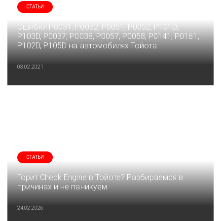
СТАТЬИ
Ошибки P0031, P0032, P0051, P0052, P101D,
P103D, P0037, P0038, P0057, P0058, P0141, P0161,
P102D, P105D на автомобилях Тойота
03.02.2021
СТАТЬИ
Горит Check Engine в Тойоте? Разбираемся в
причинах и не паникуем
24.02.2026