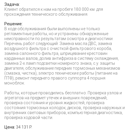
Задача:
Клиент обратился к нам на пробеге 180 000 км. для
прохождения технического обслуживания.
Решение:
В ходе обслуживания были выполнены не только
регламентные работы, но и устранены обнаруженные
неисправности по результатам осмотра и диагностики.
Перечень работ следующий: Замена масла ДВС, замена
воздушного фильтра с очисткой фильтрового короба,
замена салонного фильтра, шприцевание крестовин
карданных валов, долив антифриза в систему охлаждения,
замена 2-х ламп подсветки номерного знака, с.у. защиты
двигателя, обслуживание передних тормозных механизмов
(смазка, чистка), электро технические работы (питание на
ПТФ), ремонт переднего правого суппорта 4 поршня
моноблок.
Работы, которые проводились бесплатно: Проверка узлов и
агрегатов на предмет утечек и внешних повреждений,
проверка состояния и уровня жидкостей, проверка
состояния тормозных колодок, дисков, проверка наружных и
внутренних световых приборов, компьютерная диагностика,
проверка ходовой части.
Цена:
34 131 Р.