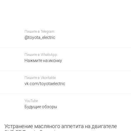
Пишите в Telegram:
@toyota_electric
Пишите в WhatsApp:
Нажмите на иконку
Пишите в Vkontakte:
vk.com/toyotaelectric
YouTube:
Будущие обзоры
Устранение масляного аппетита на двигателе
О