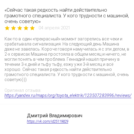
«Сейчас такая редкость найти действительно
грамотного специалиста. У кого трудности с машиной,
очень советую»
04 апреля 2021
Как-то в один «прекрасный» момент загорелись все чеки и
срабатывала сигнализация. На следующий день Машина
даже не завелась. Короче говоря намучилась я с эти делом, в
2-х сервисах Машина простояла в общем месяц и ничего, не
могли понять в чем проблема. Геннадий нашёл причину в
течении 3-х дней и тьфу тьфу, езжу уже 3-й месяц и всё
хорошо. Сейчас такая редкость найти действительно
грамотного специалиста. У кого трудности с машиной, очень
советую)))
Оригинал отзыва:
https://yandex.ru/maps/org/toyota_elektrik/123507283996/reviews/
Дмитрий Владимирович
https://vk.com/id25119829