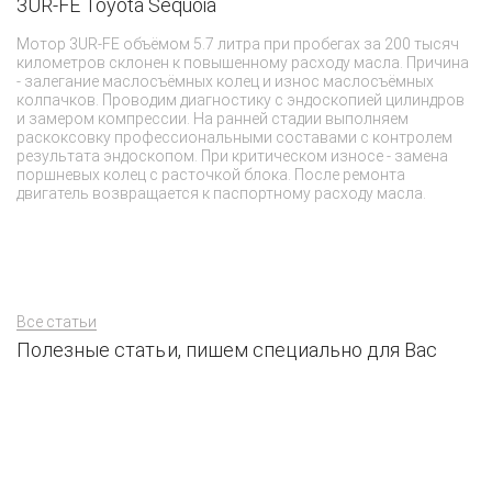
3UR-FE Toyota Sequoia
д
Мотор 3UR-FE объёмом 5.7 литра при пробегах за 200 тысяч
В
километров склонен к повышенному расходу масла. Причина
от
- залегание маслосъёмных колец и износ маслосъёмных
пр
колпачков. Проводим диагностику с эндоскопией цилиндров
пр
и замером компрессии. На ранней стадии выполняем
до
раскоксовку профессиональными составами с контролем
во
результата эндоскопом. При критическом износе - замена
ме
поршневых колец с расточкой блока. После ремонта
а
двигатель возвращается к паспортному расходу масла.
Все статьи
Полезные статьи, пишем специально для Вас