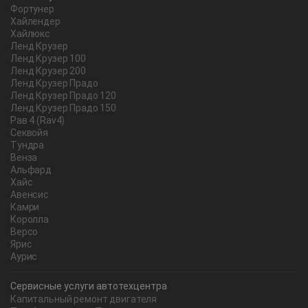
Фортунер
Хайлендер
Хайлюкс
Ленд Крузер
Ленд Крузер 100
Ленд Крузер 200
Ленд Крузер Прадо
Ленд Крузер Прадо 120
Ленд Крузер Прадо 150
Рав 4 (Rav4)
Секвойя
Тундра
Венза
Альфард
Хайс
Авенсис
Камри
Королла
Версо
Ярис
Аурис
Сервисные услуги автотехцентра
Капитальный ремонт двигателя