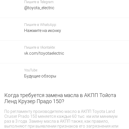
Пишите в Telegram:
@toyota_electric
Пишите в WhatsApp:
Нажмите на иконку
Пишите в Vkontakte:
vk.com/toyotaelectric
YouTube:
Будущие обзоры
Когда требуется замена масла в АКПП Тойота
З
Ленд Крузер Прадо 150?
М
пр
По регламенту производителю масло в АКПП Toyota Land
за
Cruiser Prado 150 меняется каждые 60 тыс. км или минимум
Же
раз в 3 года. Замену масла в АКПП также, как правило,
чт
выполняют при выявлении признаков его загрязнения или