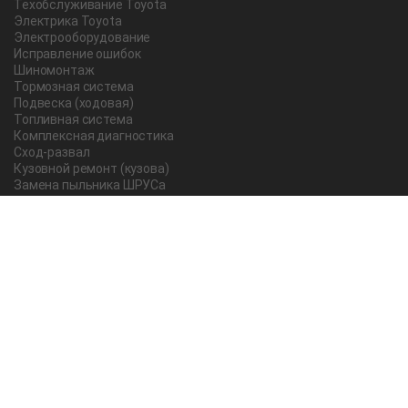
Техобслуживание Toyota
Электрика Toyota
Электрооборудование
Исправление ошибок
Шиномонтаж
Тормозная система
Подвеска (ходовая)
Топливная система
Комплексная диагностика
Сход-развал
Кузовной ремонт (кузова)
Замена пыльника ШРУСа
Рычаг ручного тормоза
Редуктор
Прокладка поддона
Насос ГУР
Чистка дроссельной заслонки
Lexus
Регулировка подшипника
Замена масла в АКПП Тойота Рав 4
О компании
Новости и акции
Вопрос-ответ
Отзывы