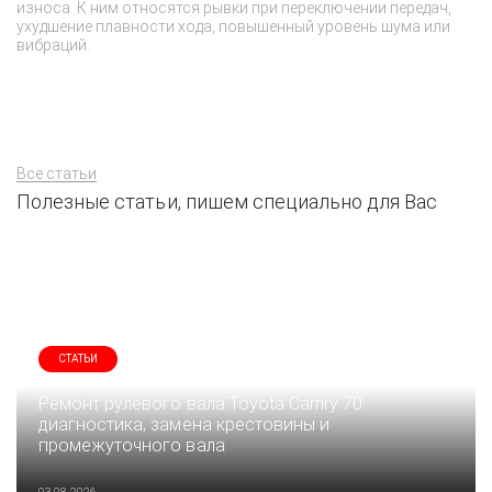
пр
износа. К ним относятся рывки при переключении передач,
ма
ухудшение плавности хода, повышенный уровень шума или
вибраций.
Все статьи
Полезные статьи, пишем специально для Вас
СТАТЬИ
Ремонт рулевого вала Toyota Camry 70:
диагностика, замена крестовины и
промежуточного вала