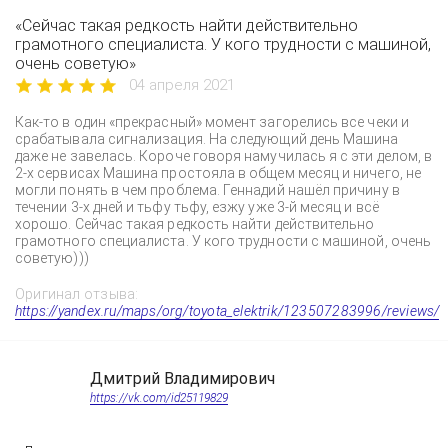
«Сейчас такая редкость найти действительно
грамотного специалиста. У кого трудности с машиной,
очень советую»
04 апреля 2021
Как-то в один «прекрасный» момент загорелись все чеки и
срабатывала сигнализация. На следующий день Машина
даже не завелась. Короче говоря намучилась я с эти делом, в
2-х сервисах Машина простояла в общем месяц и ничего, не
могли понять в чем проблема. Геннадий нашёл причину в
течении 3-х дней и тьфу тьфу, езжу уже 3-й месяц и всё
хорошо. Сейчас такая редкость найти действительно
грамотного специалиста. У кого трудности с машиной, очень
советую)))
Оригинал отзыва:
https://yandex.ru/maps/org/toyota_elektrik/123507283996/reviews/
Дмитрий Владимирович
https://vk.com/id25119829