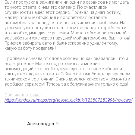
Были пропуски в зажигании, ни один из сервисов не мог дать
точного ответа, с чем это связано. По счастливой
случайности нашёл этот сервис. Приехал на диагностику,
мастер всё мне объяснил и посоветовал оставить
автомобиль на ночь, для точного выявления проблемы. На
утро мне уже поступил ответ, с чем связана эта проблема и
что необходимо для её решения. Мастер обговорил со мной
все работы и уже через пару дней мой автомобиль был готов!
Приехал забирать авто и был несказанно удивлён тому,
какую работу проделали!
Проблема исчезла от слова совсем, но как оказалось, что и
это ещё не всё! Мастер подготовил для мне лист
рекомендаций, что необходимо сделать, а так же объяснил,
как нужно следить за авто! Сейчас автомобиль в прекрасном
техническом состоянии! Очень доволен качеством ремонта и
вообщем сервисом! Теперь за обслуживанием только сюда!
Оригинал отзыва:
https://yandex.ru/maps/org/toyota_elektrik/123507283996/reviews/
Александра Л.