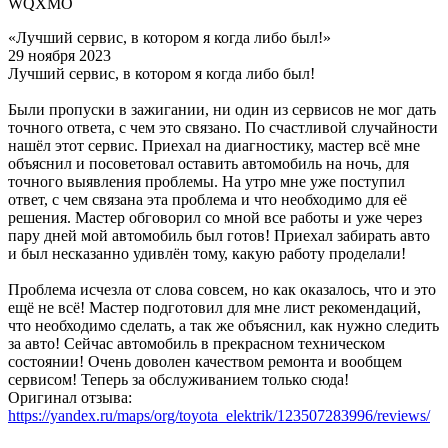
WQXMO
«Лучший сервис, в котором я когда либо был!»
29 ноября 2023
Лучший сервис, в котором я когда либо был!
Были пропуски в зажигании, ни один из сервисов не мог дать
точного ответа, с чем это связано. По счастливой случайности
нашёл этот сервис. Приехал на диагностику, мастер всё мне
объяснил и посоветовал оставить автомобиль на ночь, для
точного выявления проблемы. На утро мне уже поступил
ответ, с чем связана эта проблема и что необходимо для её
решения. Мастер обговорил со мной все работы и уже через
пару дней мой автомобиль был готов! Приехал забирать авто
и был несказанно удивлён тому, какую работу проделали!
Проблема исчезла от слова совсем, но как оказалось, что и это
ещё не всё! Мастер подготовил для мне лист рекомендаций,
что необходимо сделать, а так же объяснил, как нужно следить
за авто! Сейчас автомобиль в прекрасном техническом
состоянии! Очень доволен качеством ремонта и вообщем
сервисом! Теперь за обслуживанием только сюда!
Оригинал отзыва:
https://yandex.ru/maps/org/toyota_elektrik/123507283996/reviews/