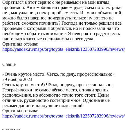
Обратился в этот сервис с не решаемой на мой взгляд
проблемой. Автомобиль на правом руле, схем по электрике
нет, мануала нет, спектр проблем есть. Из моих объяснений
можно было наверное почерпнуть только: ну вот это не
работает, сможете починить? Господа не только решили все
проблемы с которыми я обратился, но и подсказали на что
необходимо обратить внимание. Я невероятно рад что есть
настолько классные специалисты своего дела.
Оригинал отзыва:
https://yandex.ru/maps/org/toyota_elektrik/123507283996/reviews/
Charlie
«Очень крутое место! Чётко, по делу, профессионально»
29 ноября 2023
Очень крутое место!) Чётко, по делу, профессионально.
Географически не самое лёгкое место, с точки зрения
расположения, но абсолютно точно того стоит. Цены
отличные, руководство гостеприимное. Однозначные
рекомендации и наилучшие пожелания!
Оригинал отзыва:
https://yandex.ru/maps/org/toyota_elektrik/123507283996/reviews/