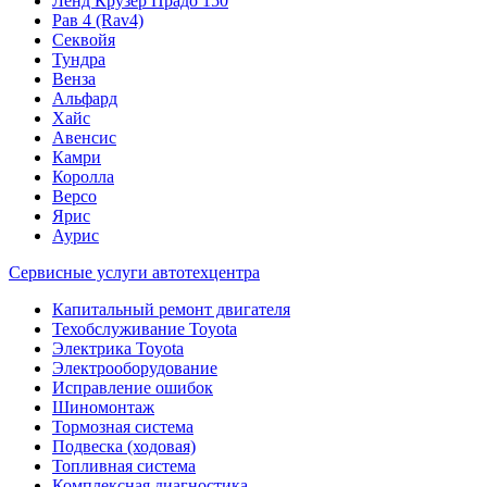
Ленд Крузер Прадо 150
Рав 4 (Rav4)
Секвойя
Тундра
Венза
Альфард
Хайс
Авенсис
Камри
Королла
Версо
Ярис
Аурис
Сервисные услуги автотехцентра
Капитальный ремонт двигателя
Техобслуживание Toyota
Электрика Toyota
Электрооборудование
Исправление ошибок
Шиномонтаж
Тормозная система
Подвеска (ходовая)
Топливная система
Комплексная диагностика