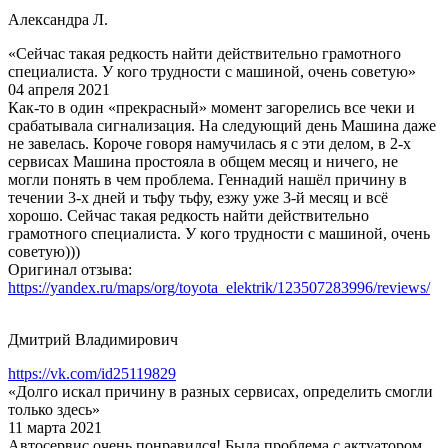
Александра Л.
«Сейчас такая редкость найти действительно грамотного
специалиста. У кого трудности с машиной, очень советую»
04 апреля 2021
Как-то в один «прекрасный» момент загорелись все чеки и
срабатывала сигнализация. На следующий день Машина даже
не завелась. Короче говоря намучилась я с эти делом, в 2-х
сервисах Машина простояла в общем месяц и ничего, не
могли понять в чем проблема. Геннадий нашёл причину в
течении 3-х дней и тьфу тьфу, езжу уже 3-й месяц и всё
хорошо. Сейчас такая редкость найти действительно
грамотного специалиста. У кого трудности с машиной, очень
советую)))
Оригинал отзыва:
https://yandex.ru/maps/org/toyota_elektrik/123507283996/reviews/
Дмитрий Владимирович
https://vk.com/id25119829
«Долго искал причину в разных сервисах, определить смогли
только здесь»
11 марта 2021
Автосервис очень понравился! Была проблема с актуатором