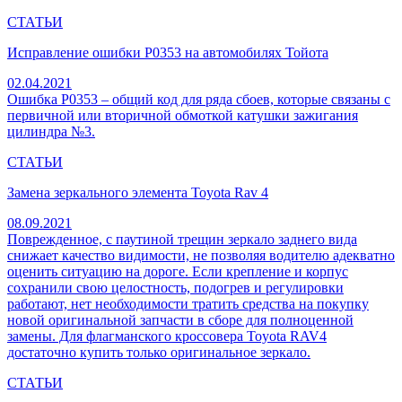
СТАТЬИ
Исправление ошибки P0353 на автомобилях Тойота
02.04.2021
Ошибка Р0353 – общий код для ряда сбоев, которые связаны с
первичной или вторичной обмоткой катушки зажигания
цилиндра №3.
СТАТЬИ
Замена зеркального элемента Toyota Rav 4
08.09.2021
Поврежденное, с паутиной трещин зеркало заднего вида
снижает качество видимости, не позволяя водителю адекватно
оценить ситуацию на дороге. Если крепление и корпус
сохранили свою целостность, подогрев и регулировки
работают, нет необходимости тратить средства на покупку
новой оригинальной запчасти в сборе для полноценной
замены. Для флагманского кроссовера Toyota RAV4
достаточно купить только оригинальное зеркало.
СТАТЬИ