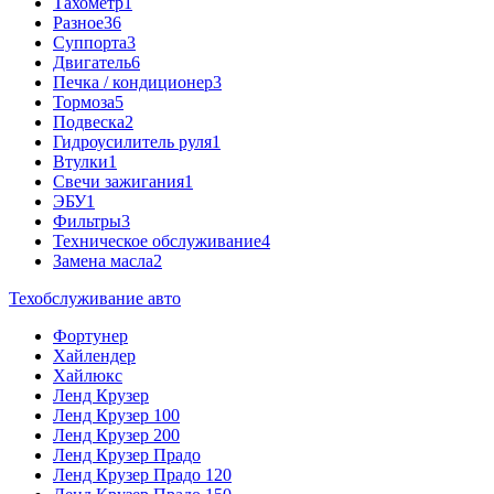
Тахометр
1
Разное
36
Cуппорта
3
Двигатель
6
Печка / кондиционер
3
Тормоза
5
Подвеска
2
Гидроусилитель руля
1
Втулки
1
Свечи зажигания
1
ЭБУ
1
Фильтры
3
Техническое обслуживание
4
Замена масла
2
Техобслуживание авто
Фортунер
Хайлендер
Хайлюкс
Ленд Крузер
Ленд Крузер 100
Ленд Крузер 200
Ленд Крузер Прадо
Ленд Крузер Прадо 120